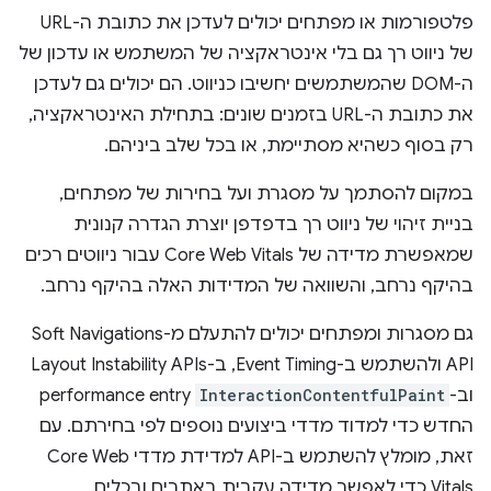
פלטפורמות או מפתחים יכולים לעדכן את כתובת ה-URL
של ניווט רך גם בלי אינטראקציה של המשתמש או עדכון של
ה-DOM שהמשתמשים יחשיבו כניווט. הם יכולים גם לעדכן
את כתובת ה-URL בזמנים שונים: בתחילת האינטראקציה,
רק בסוף כשהיא מסתיימת, או בכל שלב ביניהם.
במקום להסתמך על מסגרת ועל בחירות של מפתחים,
בניית זיהוי של ניווט רך בדפדפן יוצרת הגדרה קנונית
שמאפשרת מדידה של Core Web Vitals עבור ניווטים רכים
בהיקף נרחב, והשוואה של המדידות האלה בהיקף נרחב.
גם מסגרות ומפתחים יכולים להתעלם מ-Soft Navigations
API ולהשתמש ב-Event Timing, ב-Layout Instability APIs
וב-
InteractionContentfulPaint
performance entry
החדש כדי למדוד מדדי ביצועים נוספים לפי בחירתם. עם
זאת, מומלץ להשתמש ב-API למדידת מדדי Core Web
Vitals כדי לאפשר מדידה עקבית באתרים ובכלים.