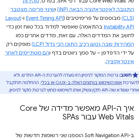
של Core Web Vitals עבור דפי SPA. בפרט,
מהירות
התגובה לאינטראקציה הבאה (INP)
ו
שינוי פריסה מצטבר
(CLS)
מבוססים על פרימיטיבים (
Event Timing API
ו-
Layout
Instability API
בהתאמה) שאפשר למדוד בכל טווח זמן כדי
לחשב את המדדים האלה. עם זאת, מדדים אחרים כמו
המהירות שבה נטען רכיב התוכן הכי גדול (LCP)
מופקים רק
על ידי הדפדפן – על סמך ניווטים בדף ו
הם מסתיימים לאחר
אינטראקציה
.
חשוב:
גרסת המקור לניסיון הזו נועדה להערכת ה-API החדש, ולא
להערכת
אופן השימוש בנתונים האלה ב-CrUX או בכלי
. ההחלטה תתקבל
אחרי שנוודא שה-API תקין ונשיק אותו לשימוש מחוץ לגרסת מקור לניסיון.
איך ה-API מאפשר מדידה של Core
Web Vitals עבור SPAs
ב-Soft Navigation API הוספנו שני רשומות חדשות של