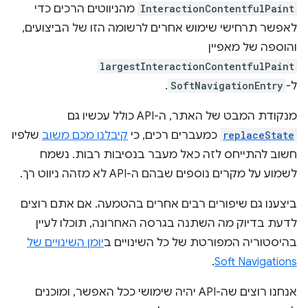
InteractionContentfulPaint
מהניווטים הרכים כדי
לאפשר תרחישי שימוש אחרים לרשומה הזו של הביצועים,
והוספה של מאפיין
largestInteractionContentfulPaint
ל-
SoftNavigationEntry
.
מנקודת המבט של האתר, ה-API כולל עכשיו גם
replaceState
כמעברים רכים, כי
קיבלנו מכם משוב
שלפיו
חשוב להתייחס לזה כאל מעבר בנסיבות רבות. נשמח
לשמוע על מקרים נוספים שבהם ה-API לא מזהה ניווט רך.
ביצענו גם שיפורים רבים אחרים בהטמעה. אם אתם רוצים
לדעת בדיוק מה השתנה בגרסה האחרונה, תוכלו לעיין
בהיסטוריה המפורטת של כל השינויים ב
יומן השינויים של
.
Soft Navigations
אנחנו רוצים שה-API יהיה שימושי ככל האפשר, ומוכנים