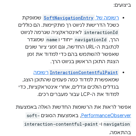
ביצועים:
רשומה של
SoftNavigationEntry
שמופקת
כשכל הדרישות לניווט רך מתקיימות. הם כוללים
interactionId
לאינטראקציה שגרמה לניווט
הרך,
navigationId
ייחודי ו
name
שמוגדר
לכתובת ה-URL החדשה, וגם זמני ציור שונים
שאפשר להשתמש בהם כדי למדוד את זמן
הצגת התוכן הראשון בניווט הרך.
InteractionContentfulPaint
רשומה
שמאפשרת למדוד כמה פעמים שהתוכן הוצג,
בגדלים הולכים וגדלים, אחרי אינטראקציות, כדי
למדוד את ה-LCP עבור מעברים רכים.
אפשר לראות את הרשומות החדשות האלה באמצעות
PerformanceObserver
, באמצעות הסוגים
soft-
navigation
ו-
interaction-contentful-paint
בהתאמה.