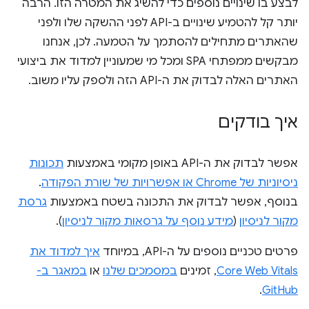
לבצע בו שינויים נוספים כדי להשיג את המטרה הזו. הרבה
יותר קל להטמיע שינויים ב-API לפני ההשקה שלו ולפני
שהאתרים מתחילים להסתמך על הטמעה. לכן, אנחנו
מבקשים ממפתחי SPA ומכל מי שמעוניין למדוד את ביצועי
האתרים האלה לבדוק את ה-API הזה ולספק עליו משוב.
איך בודקים
אפשר לבדוק את ה-API באופן מקומי באמצעות
תכונות
ניסיוניות של Chrome או אפשרויות של שורת הפקודה
.
בנוסף, אפשר לבדוק את התכונה בשטח באמצעות
גרסת
מקור לניסיון
(
מידע נוסף על גרסאות מקור לניסיון
).
פרטים טכניים נוספים על ה-API, במיוחד
איך למדוד את
Core Web Vitals
, זמינים
במסמכים שלנו
או
במאגר ב-
.
GitHub