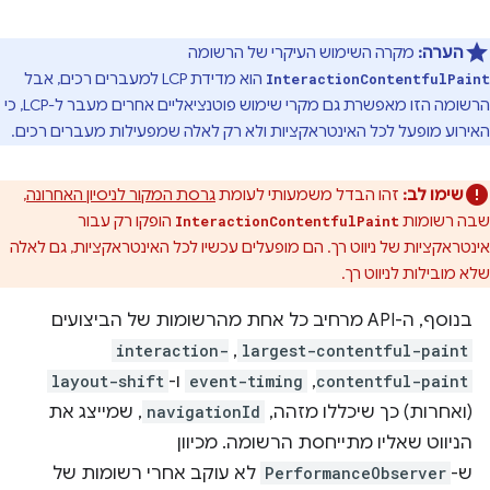
הערה:
מקרה השימוש העיקרי של הרשומה
הוא מדידת LCP למעברים רכים, אבל
InteractionContentfulPaint
הרשומה הזו מאפשרת גם מקרי שימוש פוטנציאליים אחרים מעבר ל-LCP, כי
האירוע מופעל לכל האינטראקציות ולא רק לאלה שמפעילות מעברים רכים.
שימו לב:
זהו הבדל משמעותי לעומת
גרסת המקור לניסיון האחרונה
,
שבה רשומות
הופקו רק עבור
InteractionContentfulPaint
אינטראקציות של ניווט רך. הם מופעלים עכשיו לכל האינטראקציות, גם לאלה
שלא מובילות לניווט רך.
בנוסף, ה-API מרחיב כל אחת מהרשומות של הביצועים
interaction-
,
largest-contentful-paint
contentful-paint
,
event-timing
ו-
layout-shift
(ואחרות) כך שיכללו מזהה,
navigationId
, שמייצג את
הניווט שאליו מתייחסת הרשומה. מכיוון
ש-
PerformanceObserver
לא עוקב אחרי רשומות של