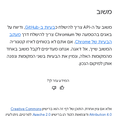
משוב
משוב על ה-API צריך להישלח כ
בעיות ב-GitHub
, ודיווח על
באגים בהטמעה של Chromium צריך להישלח דרך
מעקב
הבעיות של Chrome
. אם אתם לא בטוחים לאיזו קטגוריה
המשוב שייך, אל דאגה. אנחנו מעדיפים לקבל משוב באחד
מהמקומות האלה, ונמיין את הבעיות בשני המקומות ונפנה
אותן למיקום הנכון.
המידע עזר לך?
אלא אם צוין אחרת, התוכן של דף זה הוא ברישיון
Creative Commons
Attribution 4.0
ודוגמאות הקוד הן ברישיון
Apache 2.0
. לפרטים, ניתן לעיין