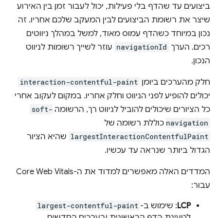
ביצועים עד שהדף בלי פעילות, יכול לעבור זמן בין האירוע
שיצר את רשומת הביצועים לבין המעקב שלכם אחריו. זה
נכון במיוחד כשהדף עמוס מאוד, למשל במהלך ניווטים
רכים. הערך
navigationId
עוזר לשייך רשומות לניווט
הנכון.
חלק מהערכים ביומן
interaction-contentful-paint
יכולים להופיע לפני הניווט וחלק אחריו. במקום לעקוב אחרי
כל הציורים שיכולים להוביל לניווט רך, הרשומה
soft-
navigation
כוללת רשומה של
largestInteractionContentfulPaint
שהיא הציור
הגדול ביותר שנראה עד עכשיו.
המדדים האלה מאפשרים למדוד את ה-Core Web Vitals
עבור:
LCP
: שימוש ב-
largest-contentful-paint
לטעינת הדף הראשונית ובערכים החדשים