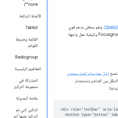
"none")
الأنماط الشائعة
، وهو يحظى بدعم قوي
Tablist
من Google. قد يتغيّر شكل واجهة برمجة التطبيقات استنادًا إلى ملاحظاتك. لنستكشف معًا المشكلة التي يحلّها Focusgroup وكيفية عمل واجهة
القائمة وشريط
القوائم
Radiogroup
المفاهيم الرئيسية
 تنصح
دليل ممارسات إنشاء محتوى
المشاركة في
نقّل بين العناصر باستخدام
مجموعة التركيز
علامة الجدولة
<div role="toolbar" aria-la
الذكرى التي تم
  <button type="button" tab
التركيز عليها آخر