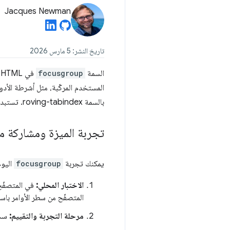
Jacques Newman
تاريخ النشر: 5 مارس 2026
السمة
focusgroup
ف
بالسمة roving-tabindex. تستبدل سمة واحدة مئات الأسطر من الرموز النموذجية. نريد معرفة ملاحظاتك قبل طرح هذه الميزة.
تجربة الميزة ومشاركة 
يمكنك تجربة
focusgroup
اليوم في Chrome وEdge ومتصفّحات Chromium ال
الاختبار المحلي:
في المتصفّ
المتصفّح من سطر الأوامر باس
مرحلة التجربة والتقييم:
سجِ