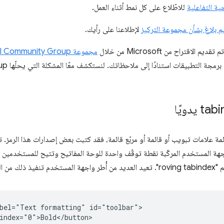
ة التفاعلية
للاطّلاع على كل نمط أثناء العمل.
م بلاغ بشأن مجموعة التركيز
لإطلاعنا على رأيك.
 تقديم الاقتراح من Microsoft من خلال
مجموعة OpenUI Community Group
ئمة علامات تبويب أو قائمة أو مربّع قائمة، فقد كتبت بعض إصدارات هذا الرمز.
ة المستخدم المركّبة نقطة توقّف واحدة للوحة المفاتيح وتتيح للمستخدمين الت
البداية:
bel="Text formatting" id="toolbar">

index="0">Bold</button>
