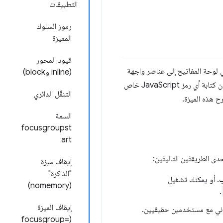
التطبيقات
رموز السلوك
المميزة
قيود المحور
 في لوحة المفاتيح إلى عناصر واجهة
(inline وblock)
المستخدم المركّبة، مثل أشرطة الأدوات وقوائم علامات التبويب والقوائم المنسدلة ومربّعات القوائم وما إلى ذلك، بدون كتابة أي رمز JavaScript خاص
التنقّل الدائري
السمة
focusgroupst
art
إيقاف ميزة
"الذاكرة"
ب
. أو يمكنك تشغيل
(nomemory)
.
إيقاف الميزة
وني مع مستخدمين حقيقيين.
(focusgroup=