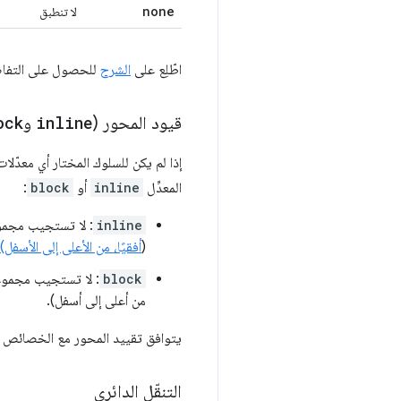
none
لا تنطبق
اطّلِع على
الشرح
للحصول على التفاصي
قيود المحور (
inline
و
ock
إذا لم يكن للسلوك المختار أي معدّل
المعدِّل
inline
أو
block
:
inline
: لا تستجيب مجموعة
(
أفقيًا، من الأعلى إلى الأسفل)
block
: لا تستجيب مجموعة 
من أعلى إلى أسفل).
يتوافق تقييد المحور مع الخصائص المنطقية في CSS ويتكيّف تلقائيًا 
التنقّل الدائري