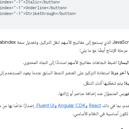
index="-1">Italic</button>

index="-1">Underline</button>

index="-1">Strikethrough</button>

رحلة الإنتاج أيضًا مع ما يلي:
ليسار:
اضبط اتجاهات مفاتيح الأسهم استنادًا إلى اتجاه المحتوى.
ا آخر مرة:
استعادة التركيز على العنصر النشط السابق عندما يعود المستخدم إلى
ة:
يتم تخطّيها أثناء التنقّل.
فهرس المتجوّل عند إضافة عناصر أو إزالتها.
دم، بما في ذلك
React
و
Angular CDK
و
Fluent UI
، إصدارًا خاصًا بها من 
تكون أساسية في النظام الأساسي.