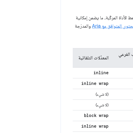
الأداة المركّبة، ما يضمن إمكانية
وى المتوافق مع Aria
والمدرَجة
 الفرعي
المعدّلات التلقائية
inline
inline wrap
(لا شيء)
(لا شيء)
block wrap
inline wrap