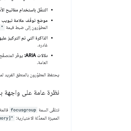
التنقّل باستخدام مفاتيح الأ
موضع توقّف علامة تبويب و
المطوّرون إلى ضبط قيمة
1"
الذاكرة التي تم التركيز عليه
غادره.
دلالات ARIA:
يوفّر المتصفّح 
العامة.
يحتفظ المطوّرون بالمنطق الفريد لمي
نظرة عامة على واجهة ب
تتلقّى السمة
focusgroup
قائمة 
المميزة المعدِّلة الاختيارية:
mory]"