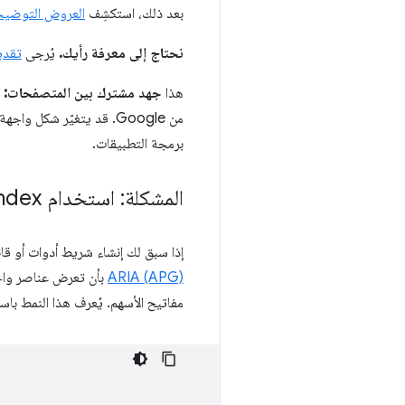
بعد ذلك، استكشِف
العروض التوضيحي
نحتاج إلى معرفة رأيك.
يُرجى
تقدي
هذا
جهد مشترك بين المتصفحات:
تم
برمجة التطبيقات.
المشكلة: استخدام tabindex يدويًا
إذا سبق لك إنشاء شريط أدوات أو قا
ARIA (APG)
بأن تعرض عناصر واجه
مفاتيح الأسهم. يُعرف هذا النمط باسم "roving tabindex". تعيد العديد من أُطر واجهة المستخدم تنفيذ ذلك من 