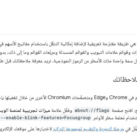
ي HTML هي طريقة مقترَحة تعريفية لإضافة إمكانية التنقّل باستخدام مفاتيح الأسهم
ملاحظاتك
أخرى من خلال تفعيلها بإحدى الطريقتَين التاليتَين:
ح، افتح صفحة
about://flags
وفعِّل علامة
ميزات تجريبية لمنصة الوي
تخدام مَعلمة سطر الأوامر
--enable-blink-features=Focusgroup
ّل في
مرحلة التجربة والتقييم لمجموعة التركيز
لاختبارها على موقعك الإلكتر