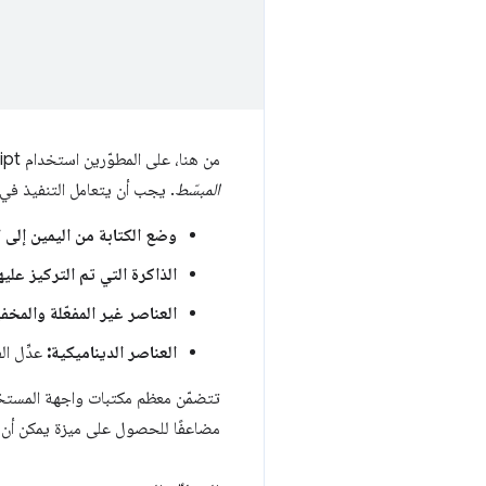
من هنا، على المطوّرين استخدام JavaScript الذي يستمع إلى مفاتيح الأسهم لنقل التركيز، وتعديل سمة tabindex لجميع العناصر. هذا هو الإصدار
المبسّط
. يجب أن يتعامل التنفيذ في م
وضع الكتابة من اليمين إلى ا
الذاكرة التي تم التركيز عليه
العناصر غير المفعّلة والمخفي
العناصر الديناميكية:
عدِّل ال
تتضمّن معظم مكتبات واجهة المستخ
مضاعفًا للحصول على ميزة يمكن أن 