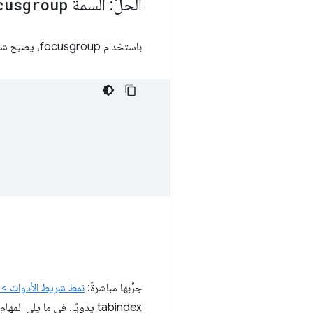
الحلّ: السمة
cusgroup
باستخدام focusgroup، يصبح شريط الأدوات نفسه كما يلي:
جرِّبها مباشرةً:
نمط شريط الأدوات > 
tabindex يدويًا. في ما يلي المهام التي يتولّاها المتصفّح الآن نيابةً عنك: