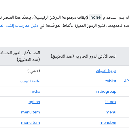
 لم يتم استخدام
none
لإيقاف مجموعة التركيز الرئيسية). يحدّد هذا العنصر نمط 
م تحديدها. تتّبع الرموز المميزة الأنماط الموضّحة في
دليل ممارسات إنشاء المحت
الحد الأدنى لدور الحساب
الحد الأدنى لدور الحاوية (عند التطبيق)
(عند التطبيق)
شريط الأدوات
(لا شيء)
tablist
علامة التبويب
radio
radiogroup
option
listbox
menuitem
menu
menuitem
menubar