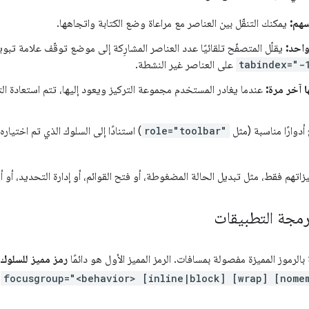
سهم:
يمكنك التنقّل بين العناصر مع مراعاة وضع الكتابة واتجاهها.
احد:
يقلّل المتصفّح تلقائيًا عدد العناصر المشارِكة إلى موضع توقّف علامة تبو
tabindex="-
على العناصر غير النشطة.
ا آخر مرة:
عندما يغادر المستخدم مجموعة التركيز ويعود إليها، تتم استعادة الت
أدوارًا مناسبة (مثل
role="toolbar"
) استنادًا إلى السلوك الذي تم اختيار
زاتهم فقط، مثل تبديل الحالة المضغوطة، أو فتح القوائم، أو إدارة التحديد، أو 
رمجة التطبيقات
بالرموز المميزة مفصولة بمسافات. الرمز المميز الأول هو دائمًا
رمز مميز للسلوك
.
focusgroup="<behavior> [inline|block] [wrap] [nome