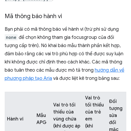
Mã thông báo hành vi
Bạn phải có mã thông báo về hành vi (trừ phi sử dụng
none
để chọn không tham gia focusgroup của đối
tượng cấp trên). Nó khai báo mẫu thành phần kết hợp,
đảm bảo rằng các vai trò phù hợp có thể được suy luận
khi không được chỉ định theo cách khác. Các mã thông
báo tuân theo các mẫu được mô tả trong
hướng dẫn về
phương pháp tạo Aria
và được liệt kê trong bảng sau:
Vai trò
Đối
Vai trò tối
tối thiểu
tượng
thiểu của
của trẻ
Mẫu
sửa
Hành vi
vùng chứa
em
APG
đổi
(khi được áp
(khi
mặc