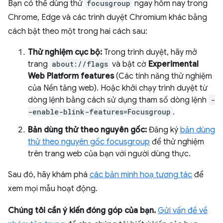
Bạn có thể dùng thử
focusgroup
ngay hôm nay trong
Chrome, Edge và các trình duyệt Chromium khác bằng
cách bật theo một trong hai cách sau:
Thử nghiệm cục bộ:
Trong trình duyệt, hãy mở
trang
about://flags
và bật cờ
Experimental
Web Platform features
(Các tính năng thử nghiệm
của Nền tảng web). Hoặc khởi chạy trình duyệt từ
dòng lệnh bằng cách sử dụng tham số dòng lệnh
-
-enable-blink-features=Focusgroup
.
Bản dùng thử theo nguyên gốc:
Đăng ký
bản dùng
thử theo nguyên gốc focusgroup
để thử nghiệm
trên trang web của bạn với người dùng thực.
Sau đó, hãy khám phá
các bản minh hoạ tương tác
để
xem mọi mẫu hoạt động.
Chúng tôi cần ý kiến đóng góp của bạn.
Gửi vấn đề về