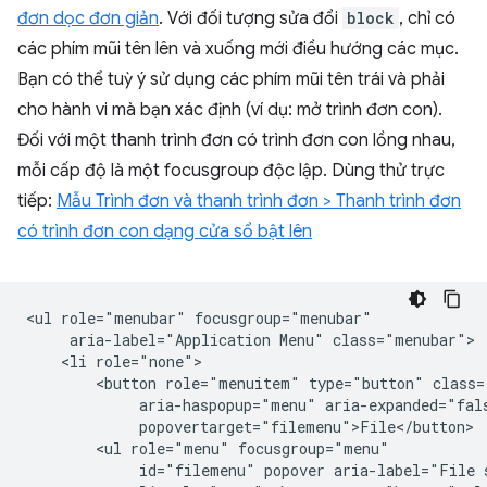
đơn dọc đơn giản
. Với đối tượng sửa đổi
block
, chỉ có
các phím mũi tên lên và xuống mới điều hướng các mục.
Bạn có thể tuỳ ý sử dụng các phím mũi tên trái và phải
cho hành vi mà bạn xác định (ví dụ: mở trình đơn con).
Đối với một thanh trình đơn có trình đơn con lồng nhau,
mỗi cấp độ là một focusgroup độc lập. Dùng thử trực
tiếp:
Mẫu Trình đơn và thanh trình đơn > Thanh trình đơn
có trình đơn con dạng cửa sổ bật lên
<ul role="menubar" focusgroup="menubar"

     aria-label="Application Menu" class="menubar">

    <li role="none">

        <button role="menuitem" type="button" class=
             aria-haspopup="menu" aria-expanded="fals
             popovertarget="filemenu">File</button>

        <ul role="menu" focusgroup="menu"

             id="filemenu" popover aria-label="File 