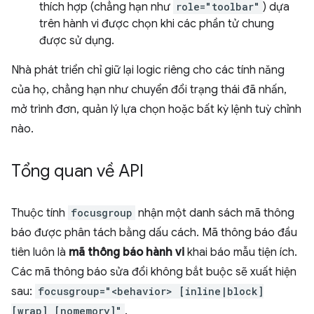
thích hợp (chẳng hạn như
role="toolbar"
) dựa
trên hành vi được chọn khi các phần tử chung
được sử dụng.
Nhà phát triển chỉ giữ lại logic riêng cho các tính năng
của họ, chẳng hạn như chuyển đổi trạng thái đã nhấn,
mở trình đơn, quản lý lựa chọn hoặc bất kỳ lệnh tuỳ chỉnh
nào.
Tổng quan về API
Thuộc tính
focusgroup
nhận một danh sách mã thông
báo được phân tách bằng dấu cách. Mã thông báo đầu
tiên luôn là
mã thông báo hành vi
khai báo mẫu tiện ích.
Các mã thông báo sửa đổi không bắt buộc sẽ xuất hiện
sau:
focusgroup="<behavior> [inline|block]
[wrap] [nomemory]"
.