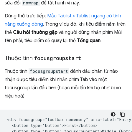
sửa đổi
nowrap
để tắt hành vi này.
Dùng thử trực tiếp:
Mẫu Tablist > Tablist ngang có tính
năng xuống dòng
. Trong ví dụ đó, khi tiêu điểm nằm trên
thẻ
Câu hỏi thường gặp
và người dùng nhấn phím Mũi
tên phải, tiêu điểm sẽ quay lại thẻ
Tổng quan
.
Thuộc tính
focusgroupstart
Thuộc tính
focusgroupstart
đánh dấu phần tử nào
nhận được tiêu điểm khi nhấn phím Tab vào một
focusgroup lần đầu tiên (hoặc mỗi lần khi bộ nhớ bị vô
hiệu hoá):
<div focusgroup="toolbar nomemory" aria-label="Entry 
  <button type="button">First</button>

  <button type="button" focusgroupstart>Middle (Entry