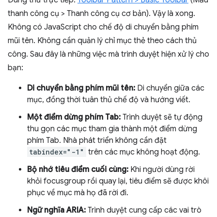
Dùng thử trực tiếp:
Toolbar Pattern > Basic Toolbar
(Mẫu
thanh công cụ > Thanh công cụ cơ bản). Vậy là xong.
Không có JavaScript cho chế độ di chuyển bằng phím
mũi tên. Không cần quản lý chỉ mục thẻ theo cách thủ
công. Sau đây là những việc mà trình duyệt hiện xử lý cho
bạn:
Di chuyển bằng phím mũi tên:
Di chuyển giữa các
mục, đồng thời tuân thủ chế độ và hướng viết.
Một điểm dừng phím Tab:
Trình duyệt sẽ tự động
thu gọn các mục tham gia thành một điểm dừng
phím Tab. Nhà phát triển không cần đặt
tabindex="-1"
trên các mục không hoạt động.
Bộ nhớ tiêu điểm cuối cùng:
Khi người dùng rời
khỏi focusgroup rồi quay lại, tiêu điểm sẽ được khôi
phục về mục mà họ đã rời đi.
Ngữ nghĩa ARIA:
Trình duyệt cung cấp các vai trò