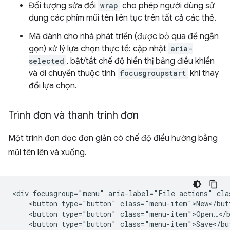
Đối tượng sửa đổi
wrap
cho phép người dùng sử
dụng các phím mũi tên liên tục trên tất cả các thẻ.
Mã dành cho nhà phát triển (được bỏ qua để ngắn
gọn) xử lý lựa chọn thực tế: cập nhật
aria-
selected
, bật/tắt chế độ hiển thị bảng điều khiển
và di chuyển thuộc tính
focusgroupstart
khi thay
đổi lựa chọn.
Trình đơn và thanh trình đơn
Một trình đơn dọc đơn giản có chế độ điều hướng bằng
mũi tên lên và xuống.
<div focusgroup="menu" aria-label="File actions" cla
    <button type="button" class="menu-item">New</butt
    <button type="button" class="menu-item">Open…</b
    <button type="button" class="menu-item">Save</but