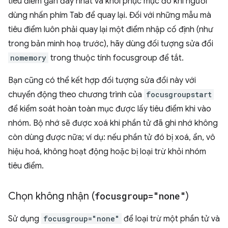
tiêu điểm gần đây nhất và khôi phục mục đó khi người
dùng nhấn phím Tab để quay lại. Đối với những mẫu mà
tiêu điểm luôn phải quay lại một điểm nhập cố định (như
trong bản minh hoạ trước), hãy dùng đối tượng sửa đổi
nomemory
trong thuộc tính focusgroup để tắt.
Bạn cũng có thể kết hợp đối tượng sửa đổi này với
chuyển động theo chương trình của
focusgroupstart
để kiểm soát hoàn toàn mục được lấy tiêu điểm khi vào
nhóm. Bộ nhớ sẽ được xoá khi phần tử đã ghi nhớ không
còn dùng được nữa; ví dụ: nếu phần tử đó bị xoá, ẩn, vô
hiệu hoá, không hoạt động hoặc bị loại trừ khỏi nhóm
tiêu điểm.
Chọn không nhận (
focusgroup="none"
)
Sử dụng
focusgroup="none"
để loại trừ một phần tử và