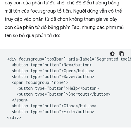
cây con của phần tử đó khỏi chế độ điều hướng bằng
mũi tên của focusgroup tổ tiên. Người dùng vẫn có thể
truy cập vào phần tử đã chọn không tham gia và cây
con của phần tử đó bằng phím Tab, nhưng các phím mũi
tên sẽ bỏ qua phần tử đó:
<div focusgroup="toolbar" aria-label="Segmented toolb
  <button type="button">New</button>

  <button type="button">Open</button>

  <button type="button">Save</button>

  <span focusgroup="none">

    <button type="button">Help</button>

    <button type="button">Shortcuts</button>

  </span>

  <button type="button">Close</button>

  <button type="button">Exit</button>
