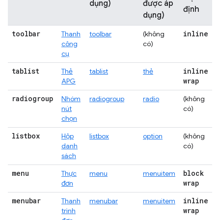
dụng)
được áp
định
dụng)
toolbar
inline
Thanh
toolbar
(không
công
có)
cụ
tablist
inline
Thẻ
tablist
thẻ
wrap
APG
radiogroup
Nhóm
radiogroup
radio
(không
nút
có)
chọn
listbox
Hộp
listbox
option
(không
danh
có)
sách
menu
block
Thực
menu
menuitem
wrap
đơn
menubar
inline
Thanh
menubar
menuitem
wrap
trình