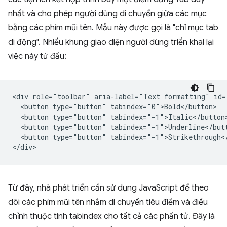
nhất và cho phép người dùng di chuyển giữa các mục
bằng các phím mũi tên. Mẫu này được gọi là "chỉ mục tab
di động". Nhiều khung giao diện người dùng triển khai lại
việc này từ đầu:
<div role="toolbar" aria-label="Text formatting" id="
  <button type="button" tabindex="0">Bold</button>

  <button type="button" tabindex="-1">Italic</button>
  <button type="button" tabindex="-1">Underline</butt
  <button type="button" tabindex="-1">Strikethrough</
Từ đây, nhà phát triển cần sử dụng JavaScript để theo
dõi các phím mũi tên nhằm di chuyển tiêu điểm và điều
chỉnh thuộc tính tabindex cho tất cả các phần tử. Đây là