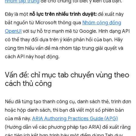
nhóm tập trung
để cho chúng tôi biết ý kiến của bạn.
Đây là một
nỗ lực trên nhiều trình duyệt:
đề xuất này
bắt nguồn từ Microsoft thông qua
Nhóm cộng đồng
OpenUI
với sự hỗ trợ mạnh mẽ từ Google. Hình dạng API
có thể thay đổi dựa trên ý kiến phản hồi của bạn. Hãy
cùng tìm hiểu vấn đề mà nhóm tập trung giải quyết và
cách API này hoạt động.
Vấn đề: chỉ mục tab chuyển vùng theo
cách thủ công
Nếu đã từng tạo thanh công cụ, danh sách thẻ, trình đơn
hoặc hộp danh sách, thì bạn đã viết một số phiên bản
của mã này.
ARIA Authoring Practices Guide (APG)
(Hướng dẫn về các phương pháp tạo ARIA) đề xuất rằng
các tiện ích kết hợp trình bày một điểm dừng Tab duy