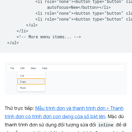
            <li role="none"><button type="button" cla
                 autofocus>New</button></li>

            <li role="none"><button type="button" cl
            <li role="none"><button type="button" cla
        </ul>

    </li>

    <!-- More menu items... -->

Thử trực tiếp:
Mẫu trình đơn và thanh trình đơn > Thanh
trình đơn có trình đơn con dạng cửa sổ bật lên
. Mặc dù
thanh trình đơn sử dụng đối tượng sửa đổi
inline
để di