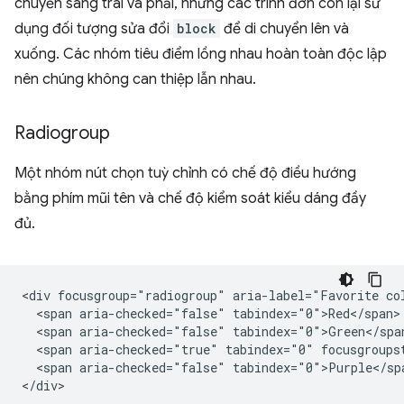
chuyển sang trái và phải, nhưng các trình đơn con lại sử
dụng đối tượng sửa đổi
block
để di chuyển lên và
xuống. Các nhóm tiêu điểm lồng nhau hoàn toàn độc lập
nên chúng không can thiệp lẫn nhau.
Radiogroup
Một nhóm nút chọn tuỳ chỉnh có chế độ điều hướng
bằng phím mũi tên và chế độ kiểm soát kiểu dáng đầy
đủ.
<div focusgroup="radiogroup" aria-label="Favorite col
  <span aria-checked="false" tabindex="0">Red</span>

  <span aria-checked="false" tabindex="0">Green</span
  <span aria-checked="true" tabindex="0" focusgroupst
  <span aria-checked="false" tabindex="0">Purple</spa