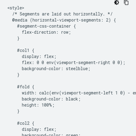
<style>

  /* Segments are laid out horizontally. */

  @media (horizontal-viewport-segments: 2) {

    #segment-css-container {

      flex-direction: row;

    }

    #col1 {

      display: flex;

      flex: 0 0 env(viewport-segment-right 0 0);

      background-color: steelblue;

    }

    #fold {

      width: calc(env(viewport-segment-left 1 0) - e
      background-color: black;

      height: 100%;

    }

    #col2 {

      display: flex;

      background-color: green;
