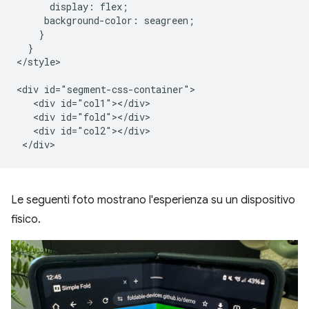
      display: flex;

     background-color: seagreen;

    }

  }

</style>

<div id="segment-css-container">

   <div id="col1"></div>

   <div id="fold"></div>

   <div id="col2"></div>

Le seguenti foto mostrano l'esperienza su un dispositivo
fisico.