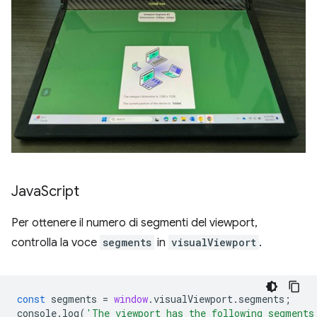
Java
Script
Per ottenere il numero di segmenti del viewport,
controlla la voce
segments
in
visualViewport
.
const
segments
=
window
.
visualViewport
.
segments
;
console
.
log
(
'The viewport has the following segments