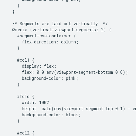
    }

  }

  /* Segments are laid out vertically. */

  @media (vertical-viewport-segments: 2) {

    #segment-css-container {

      flex-direction: column;

    }

    #col1 {

      display: flex;

      flex: 0 0 env(viewport-segment-bottom 0 0);

      background-color: pink;

    }

    #fold {

      width: 100%;

      height: calc(env(viewport-segment-top 0 1) - e
      background-color: black;

    }

    #col2 {
