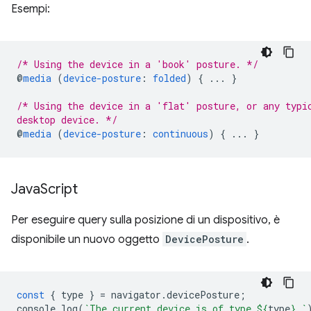
Esempi:
/* Using the device in a 'book' posture. */
@
media
(
device-posture
:
folded
)
{
...
}
/* Using the device in a 'flat' posture, or any typi
desktop device. */
@
media
(
device-posture
:
continuous
)
{
...
}
Java
Script
Per eseguire query sulla posizione di un dispositivo, è
disponibile un nuovo oggetto
DevicePosture
.
const
{
type
}
=
navigator
.
devicePosture
;
console
.
log
(
`The current device is of type 
${
type
}
.`