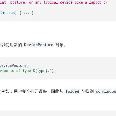
lat' posture, or any typical device like a laptop or
ntinuous
)
{
...
}
可以使用新的
DevicePosture
对象。
devicePosture
;
vice is of type 
${
type
}
.`
);
（例如，用户完全打开设备，因此从
folded
切换到
continuo