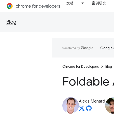
文档
案例研究
Blog
Goog
Chrome for Developers
Blog
Foldabl
Alexis Menard