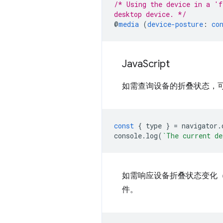
/* Using the device in a 'f
desktop device. */
@
media
(
device-posture
:
co
Java
Script
如需查询设备的折叠状态，
const
{
type
}
=
navigator
.
console
.
log
(
`The current de
如需响应设备折叠状态变化
件。