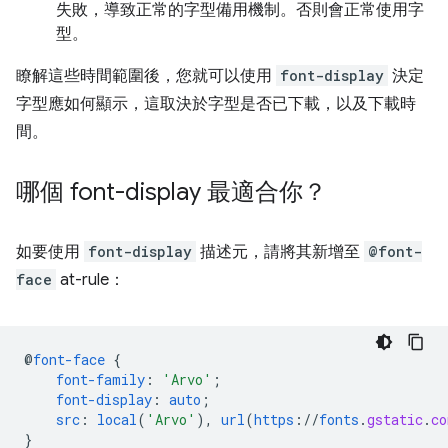
失敗，導致正常的字型備用機制。否則會正常使用字
型。
瞭解這些時間範圍後，您就可以使用
font-display
決定
字型應如何顯示，這取決於字型是否已下載，以及下載時
間。
哪個 font-display 最適合你？
如要使用
font-display
描述元，請將其新增至
@font-
face
at-rule：
@
font-face
{
font-family
:
'Arvo'
;
font-display
:
auto
;
src
:
local
(
'Arvo'
),
url
(
https
://
fonts
.
gstatic
.
co
}