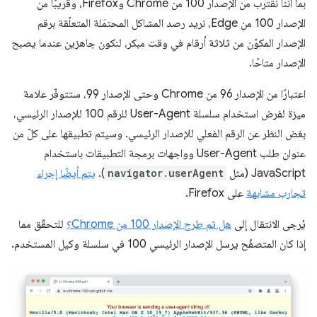
بما أنّنا نقترب من الإصدار 100 من Chrome وFirefox، وقريبًا من
الإصدار 100 من Edge، نريد رصد المشاكل المحتمَلة المتعلّقة برقم
الإصدار المكوّن من ثلاثة أرقام في وقت مبكر، لنكون جاهزين عندما يصبح
الإصدار متاحًا.
اعتبارًا من الإصدار 96 من Chrome وحتى الإصدار 99، ستتوفّر علامة
ميزة لفرض استخدام سلسلة User-Agent للرقم 100 للإصدار الرئيسي،
بغض النظر عن الرقم الفعلي للإصدار الرئيسي. وسيتم تطبيقها على كلّ من
عنوان طلب User-Agent وواجهات برمجة التطبيقات باستخدام
JavaScript (مثل
navigator.userAgent
).
يتم أيضًا إجراء
تجارب مشابهة
على Firefox.
يُرجى الانتقال إلى
هل تم طرح الإصدار 100 من Chrome؟
للتحقّق مما
إذا كان المتصفّح يرسل الإصدار الرئيسي 100 في سلسلة وكيل المستخدم.