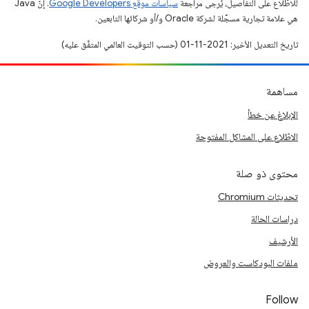
للاطّلاع على التفاصيل، يُرجى مراجعة
سياسات موقع Google Developers‏
. إنّ Java
هي علامة تجارية مسجَّلة لشركة Oracle و/أو شركائها التابعين.
تاريخ التعديل الأخير: 2021-11-01 (حسب التوقيت العالمي المتفَّق عليه)
مساهمة
الإبلاغ عن خطأ
الاطّلاع على المشاكل المفتوحة
محتوى ذو صلة
تحديثات Chromium
دراسات الحالة
الأرشيف
ملفات البودكاست والعروض
Follow