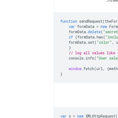
אותה:
function
sendRequest
(
theFor
var
formData
=
new
Form
formData
.
delete
(
"secret
if
(
formData
.
has
(
"incl
formData
.
set
(
"color"
,
}
// log all values like 
console
.
info
(
"User sele
window
.
fetch
(
url
,
{
meth
}
var
x
=
new
XMLHttpRequest
(