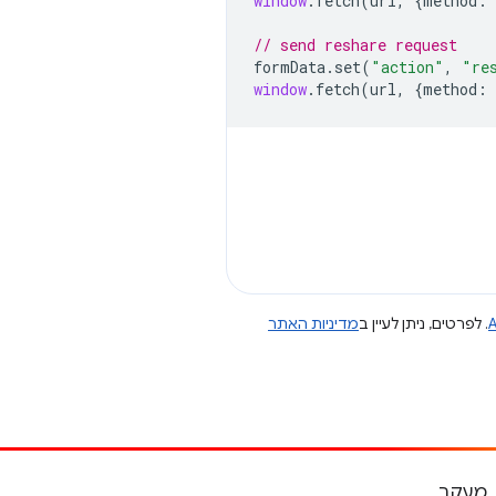
window
.
fetch
(
url
,
{
method
:
// send reshare request
formData
.
set
(
"action"
,
"re
window
.
fetch
(
url
,
{
method
:
A
. לפרטים, ניתן לעיין ב
מדיניות האתר
מעקב