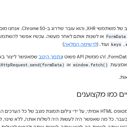
הוא החבר הכי טוב של משתמשי R
FormData
או לשנות אותם לאחר מעשה. עכשיו אפשר להשתמש
,‏
keys
ועוד. (
לרשימה המלאה
)
נתמך היטב
שמאפשר ליצור באופ
באמצעות
window.fetch()
או
LHttpRequest.send(formData)
ות.
ם כמו מקצוענים
מטופס HTML אמיתי, על ידי צילום תמונת מצב של כל הערכים 
בעבר. כל מה שאפשר היה לעשות היה לשלוח אותה, ללא שינוי, 