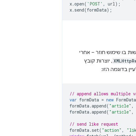
x
.
open
(
'POST'
,
url
);
x
.
send
(
formData
);
ת בו שימוש חוזר – אחרי
XMLHttpR
, יוצרות קובץ
ן בדוגמה הזו:
// append allows multiple v
var
formData
=
new
FormData
formData
.
append
(
"article"
,
formData
.
append
(
"article"
,
// send like request
formData
.
set
(
"action"
,
"li