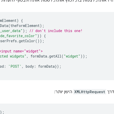
יז אותה, לצפות בה, לכווץ אותה, לשנות אותה ולבסוף להעלות 
mElement
)
{
Data
(
theFormElement
);
_user_data"
);
// don't include this one!
ude_favorite_color"
))
{
userPrefs
.
getColor
());
<input name="widget">
cted widgets"
,
formData
.
getAll
(
"widget"
));
od
:
'POST'
,
body
:
formData
});
רך
XMLHttpRequest
הישן יותר:
);