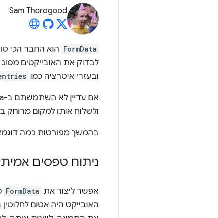
Sam Thorogood
FormData
לבדוק את האובייקטים מסוג
ובעזרי איטרציה כמו
entries
אם עדיין לא השתמשתם ב-FormData, זהו ממשק API פשוט ו
ולשלוח אותו למקום מרוחק 
בהמשך מפורטות כמה דוגמא
ניתוח טפסים אמיתיי
אפשר ליצור את
FormData
האובייקט היה אטום לחלוטין 