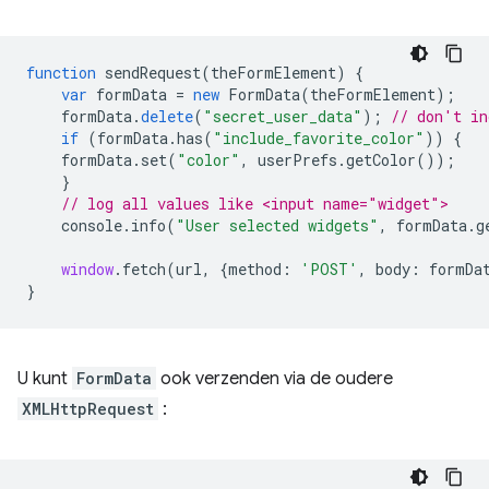
function
sendRequest
(
theFormElement
)
{
var
formData
=
new
FormData
(
theFormElement
);
formData
.
delete
(
"secret_user_data"
);
// don't in
if
(
formData
.
has
(
"include_favorite_color"
))
{
formData
.
set
(
"color"
,
userPrefs
.
getColor
());
}
// log all values like <input name="widget">
console
.
info
(
"User selected widgets"
,
formData
.
g
window
.
fetch
(
url
,
{
method
:
'POST'
,
body
:
formDa
}
U kunt
FormData
ook verzenden via de oudere
XMLHttpRequest
: