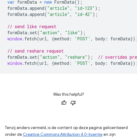
var
formData
=
new
FormData
();
formData
.
append
(
"article"
,
"id-123"
);
formData
.
append
(
"article"
,
"id-42"
);
// send like request
formData
.
set
(
"action"
,
"like"
);
window
.
fetch
(
url
,
{
method
:
'POST'
,
body
:
formData
})
// send reshare request
formData
.
set
(
"action"
,
"reshare"
);
// overrides pr
window
.
fetch
(
url
,
{
method
:
'POST'
,
body
:
formData
})
Was this helpful?
Tenzij anders vermeld, is de content op deze pagina gelicentieerd
onder de
Creative Commons Attribution 4.0-licentie
en zijn