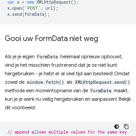
var
x
=
new
XMLHttpRequest
();
x
.
open
(
'POST'
,
url
);
x
.
send
(
formData
);
Gooi uw Form
Data niet weg
Als je je eigen
FormData
helemaal opnieuw opbouwt,
vind je het misschien frustrerend dat je ze niet kunt
hergebruiken - je hebt er al veel tijd aan besteed! Omdat
zowel de
window.fetch()
als
XMLHttpRequest.send()
methode een momentopname van de
FormData
maakt,
kun je je werk nu veilig hergebruiken en aanpassen! Bekijk
dit voorbeeld:
// append allows multiple values for the same key