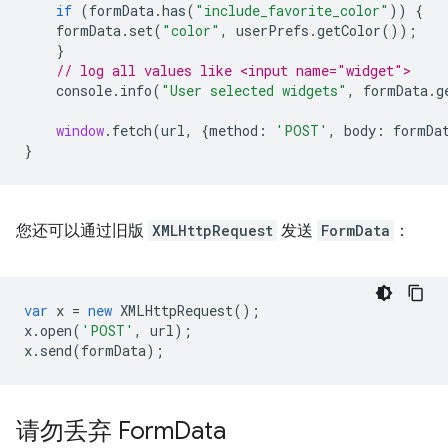
if
(
formData
.
has
(
"include_favorite_color"
))
{
formData
.
set
(
"color"
,
userPrefs
.
getColor
());
}
// log all values like <input name="widget">
console
.
info
(
"User selected widgets"
,
formData
.
g
window
.
fetch
(
url
,
{
method
:
'POST'
,
body
:
formDa
}
您还可以通过旧版
XMLHttpRequest
发送
FormData
：
var
x
=
new
XMLHttpRequest
();
x
.
open
(
'POST'
,
url
);
x
.
send
(
formData
);
请勿丢弃 Form
Data