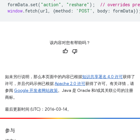
formData
.
set
(
"action"
,
"reshare"
);
// overrides pr
window
.
fetch
(
url
,
{
method
:
'POST'
,
body
:
formData
})
该内容对您有帮助吗？
如未另行说明，那么本页面中的内容已根据
知识共享署名 4.0 许可
获得了
许可，并且代码示例已根据
Apache 2.0 许可
获得了许可。有关详情，请
参阅
Google 开发者网站政策
。Java 是 Oracle 和/或其关联公司的注册
商标。
最后更新时间 (UTC)：2016-03-14。
参与