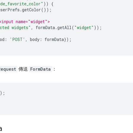
ude_favorite_color"
))
{
userPrefs
.
getColor
());
<input name="widget">
cted widgets"
,
formData
.
getAll
(
"widget"
));
od
:
'POST'
,
body
:
formData
});
Request
傳送
FormData
：
);
a