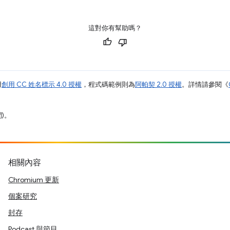
這對你有幫助嗎？
用
創用 CC 姓名標示 4.0 授權
，程式碼範例則為
阿帕契 2.0 授權
。詳情請參閱《
間)。
相關內容
Chromium 更新
個案研究
封存
Podcast 與節目