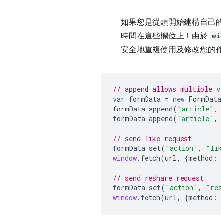
如果您是從頭開始建構自己
時間在這些欄位上！由於
wi
安全地重複使用及修改您的
// append allows multiple v
var
formData
=
new
FormData
formData
.
append
(
"article"
,
formData
.
append
(
"article"
,
// send like request
formData
.
set
(
"action"
,
"li
window
.
fetch
(
url
,
{
method
:
// send reshare request
formData
.
set
(
"action"
,
"re
window
.
fetch
(
url
,
{
method
: