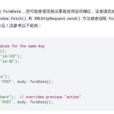
的
FormData
，您可能會發現無法重複使用這些欄位，這會讓您
ndow.fetch()
和
XMLHttpRequest.send()
方法都會擷取
Fo
作品！請參考以下範例：
alues for the same key
();
"id-123"
);
"id-42"
);
ke"
);
'POST'
,
body
:
formData
});
share"
);
// overrides previous "action"
'POST'
,
body
:
formData
});