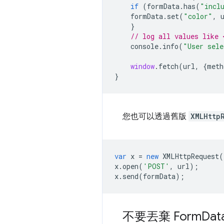
if
(
formData
.
has
(
"incl
formData
.
set
(
"color"
,
}
// log all values like 
console
.
info
(
"User sele
window
.
fetch
(
url
,
{
meth
}
您也可以透過舊版
XMLHttp
var
x
=
new
XMLHttpRequest
(
x
.
open
(
'POST'
,
url
);
x
.
send
(
formData
);
不要丟棄 Form
Dat