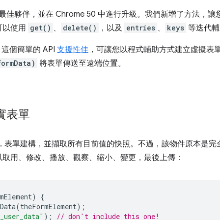
的最佳夥伴，並在 Chrome 50 中進行升級。我們新增了方法，
可以使用
get()
、
delete()
，以及
entries
、
keys
等迭代輔
，這個簡單的 API
支援性佳
，可讓您以程式輔助方式建立虛擬表
formData)
將表單傳送至遠端位置。
！
實表單
ML 表單建構，並擷取所有目前值的快照。不過，該物件原本是
以取用、修改、播放、觀察、縮小、變更，最後上傳：
mElement
)
{
Data
(
theFormElement
);
_user_data"
);
// don't include this one!