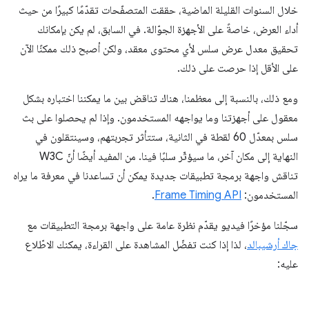
خلال السنوات القليلة الماضية، حققت المتصفّحات تقدّمًا كبيرًا من حيث
أداء العرض، خاصةً على الأجهزة الجوّالة. في السابق، لم يكن بإمكانك
تحقيق معدل عرض سلس لأي محتوى معقد، ولكن أصبح ذلك ممكنًا الآن
على الأقل إذا حرصت على ذلك.
ومع ذلك، بالنسبة إلى معظمنا، هناك تناقض بين ما يمكننا اختباره بشكل
معقول على أجهزتنا وما يواجهه المستخدمون. وإذا لم يحصلوا على بث
سلس بمعدّل 60 لقطة في الثانية، ستتأثر تجربتهم، وسينتقلون في
النهاية إلى مكان آخر، ما سيؤثّر سلبًا فينا. من المفيد أيضًا أنّ W3C
تناقش واجهة برمجة تطبيقات جديدة يمكن أن تساعدنا في معرفة ما يراه
المستخدمون:
Frame Timing API
.
سجّلنا مؤخرًا فيديو يقدّم نظرة عامة على واجهة برمجة التطبيقات مع
جاك أرشيبالد
، لذا إذا كنت تفضّل المشاهدة على القراءة، يمكنك الاطّلاع
عليه: