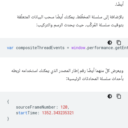
أيضًا.
بالإضافة إلى سلسلة المخطِّط، يمكنك أيضًا سحب البيانات المتعلّقة
بتوقيت سلسلة المُركِّب، حيث يحدث الرسم والتركيب:
var
compositeThreadEvents
=
window
.
performance
.
getEn
ويعرض كلّ منهما أيضًا رقم إطار المصدر الذي يمكنك استخدامه لربطه
بأحداث سلسلة المحادثات الرئيسية:
{
sourceFrameNumber
:
120
,
s
tart
Time
:
1352.343235321
}