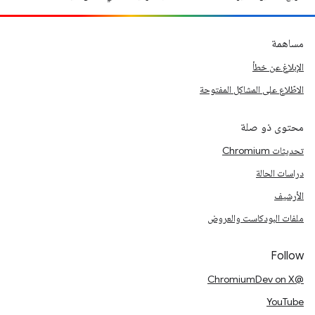
مساهمة
الإبلاغ عن خطأ
الاطّلاع على المشاكل المفتوحة
محتوى ذو صلة
تحديثات Chromium
دراسات الحالة
الأرشيف
ملفات البودكاست والعروض
Follow
@ChromiumDev on X
YouTube