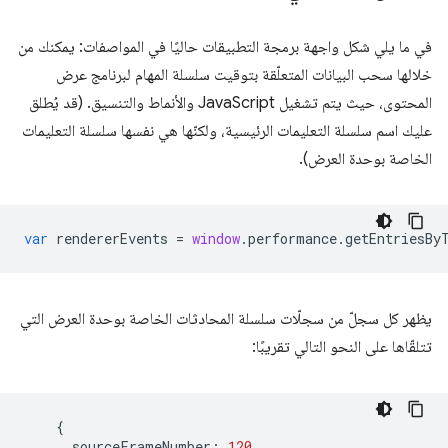
في ما يلي شكل واجهة برمجة التطبيقات حاليًا في المواصفات: يمكنك من
خلالها سحب البيانات المتعلّقة بتوقيت سلسلة المهام لبرنامج عرض
المحتوى، حيث يتم تشغيل JavaScript والأنماط والتنسيق. (قد يُطلق
عليك اسم سلسلة التعليمات الرئيسية، ولكنّها هي نفسها سلسلة التعليمات
الخاصة بوحدة العرض).
var
rendererEvents
=
window
.
performance
.
getEntriesBy
يظهر كل سجلّ من سجلّات سلسلة المحادثات الخاصة بوحدة العرض التي
تتلقّاها على النحو التالي تقريبًا:
{
sourceFrameNumber
:
120
,