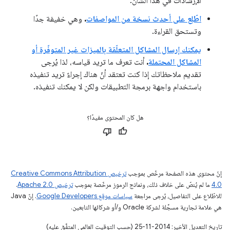
الإرشادات في هذا الشأن.
اطّلِع على أحدث نسخة من المواصفات
.
وهي خفيفة جدًا
وتستحق القراءة.
يمكنك إرسال المشاكل المتعلّقة بالميزات غير المتوفّرة أو
المشاكل المحتملة
.
أنت تعرف ما تريد قياسه، لذا يُرجى
تقديم ملاحظاتك إذا كنت تعتقد أنّ هناك إجراءً تريد تنفيذه
باستخدام واجهة برمجة التطبيقات ولكن لا يمكنك تنفيذه.
هل كان المحتوى مفيدًا؟
إنّ محتوى هذه الصفحة مرخّص بموجب
ترخيص Creative Commons Attribution
4.0‏
ما لم يُنصّ على خلاف ذلك، ونماذج الرموز مرخّصة بموجب
ترخيص Apache 2.0‏
.
للاطّلاع على التفاصيل، يُرجى مراجعة
سياسات موقع Google Developers‏
. إنّ Java
هي علامة تجارية مسجَّلة لشركة Oracle و/أو شركائها التابعين.
تاريخ التعديل الأخير: 2014-11-25 (حسب التوقيت العالمي المتفَّق عليه)