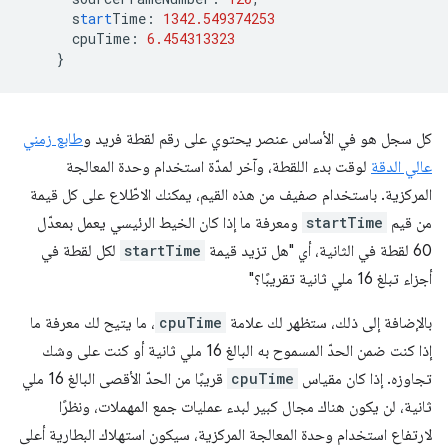
s
tart
Time
:
1342.549374253
cpuTime
:
6.454313323
}
كل سجل هو في الأساس عنصر يحتوي على رقم لقطة فريد و
طابع زمني
عالي الدقة
لوقت بدء اللقطة، وآخر لمدّة استخدام وحدة المعالجة
المركزية. باستخدام صفيف من هذه القيم، يمكنك الاطّلاع على كل قيمة
من قيم
startTime
ومعرفة ما إذا كان الخيط الرئيسي يعمل بمعدّل
60 لقطة في الثانية، أي "هل تزيد قيمة
startTime
لكل لقطة في
أجزاء تبلغ 16 ملي ثانية تقريبًا؟"
بالإضافة إلى ذلك، ستظهر لك علامة
cpuTime
، ما يتيح لك معرفة ما
إذا كنت ضمن الحدّ المسموح به البالغ 16 ملي ثانية أو كنت على وشك
تجاوزه. إذا كان مقياس
cpuTime
قريبًا من الحدّ الأقصى البالغ 16 ملي
ثانية، لن يكون هناك مجال كبير لبدء عمليات جمع المهملات، ونظرًا
لارتفاع استخدام وحدة المعالجة المركزية، سيكون استهلاك البطارية أعلى