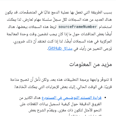
بسبب الطريقة التي تعمل بها عملية الدمج غالبًا في المتصفّحات، قد يكون
هناك العديد من هذه السجلات لكل سجلّ سلسلة مهام لعارض، لذا يمكنك
استخدام
sourceFrameNumber
لربط هذه السجلات ببعضها. هناك
أيضًا بعض المناقشات حول ما إذا كان يجب تضمين وقت وحدة المعالجة
المركزية في هذه السجلات أيضًا، لذا إذا كنت تعتقد أنّ ذلك ضروري،
يُرجى التعبير عن رأيك في
مشاكل GitHub
.
مزيد من المعلومات
لا تتوفّر واجهة برمجة التطبيقات هذه بعد، ولكن نأمل أن تصبح متاحة
قريبًا. في الوقت الحالي، إليك بعض الإجراءات التي يمكنك اتّخاذها:
قراءة المستند التوضيحي في المستودع
هناك الكثير من
الفروق الدقيقة حول كيفية تسجيل بيانات اللقطات على
النحو الأمثل لتكون ذات مغزى، ويقدّم الشرح بعض