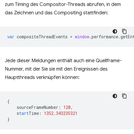
zum Timing des Compositor-Threads abrufen, in dem
das Zeichnen und das Compositing stattfinden:
var
compositeThreadEvents
=
window
.
performance
.
getEn
Jede dieser Meldungen enthält auch eine Quellframe-
Nummer, mit der Sie sie mit den Ereignissen des
Hauptthreads verknüpfen können:
{
sourceFrameNumber
:
120
,
s
tart
Time
:
1352.343235321
}