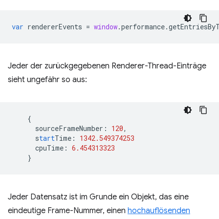
var
rendererEvents
=
window
.
performance
.
getEntriesBy
Jeder der zurückgegebenen Renderer-Thread-Einträge
sieht ungefähr so aus:
{
sourceFrameNumber
:
120
,
s
tart
Time
:
1342.549374253
cpuTime
:
6.454313323
}
Jeder Datensatz ist im Grunde ein Objekt, das eine
eindeutige Frame-Nummer, einen
hochauflösenden