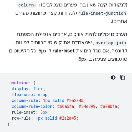
(לנקודות קצה שאין בהן פערים מצטלבים) ו-
column-
rule-inset-junction
(לנקודות קצה שחוצות פערים
אחרים).
הערכים יכולים להיות אורכים, אחוזים או מילת המפתח
overlap-join
, שמאחדת את קישוטי הרווחים לפינות.
לדוגמה, אם מגדירים את
rule-inset
ל-5px, כל הקישוטים
מתכווצים פנימה ב-5px:
.
container
{
display
:
flex
;
flex-wrap
:
wrap
;
column-rule
:
1
px
solid
#2a2a45
;
column-rule-color
:
#60a5fa
,
#34d399
,
#a78bfa
;
rule-inset
:
5
px
;
row-rule
:
1
px
solid
#2a2a45
;
}