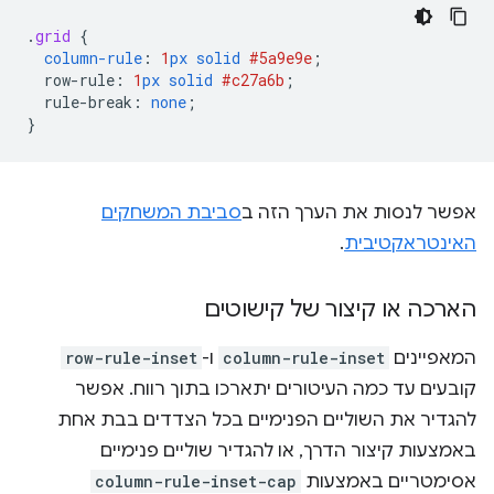
.
grid
{
column-rule
:
1
px
solid
#5a9e9e
;
row-rule
:
1
px
solid
#c27a6b
;
rule-break
:
none
;
}
אפשר לנסות את הערך הזה ב
סביבת המשחקים
האינטראקטיבית
.
הארכה או קיצור של קישוטים
המאפיינים
column-rule-inset
ו-
row-rule-inset
קובעים עד כמה העיטורים יתארכו בתוך רווח. אפשר
להגדיר את השוליים הפנימיים בכל הצדדים בבת אחת
באמצעות קיצור הדרך, או להגדיר שוליים פנימיים
אסימטריים באמצעות
column-rule-inset-cap