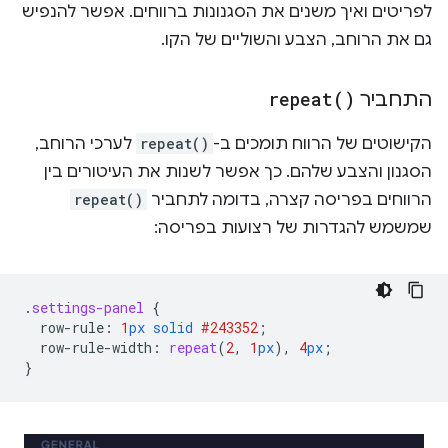
לפריטים ואיך משנים את הסגנונות ברווחים. אפשר להנפיש
גם את הרוחב, הצבע והשוליים של הקו.
התחביר
)
repeat(
הקישוטים של הרווח תומכים ב-
repeat()
לערכי הרוחב,
הסגנון והצבע שלהם. כך אפשר לשנות את העיטורים בין
הרווחים בפריסה קצרה, בדומה לתחביר
repeat()
שמשמש להגדרות של רצועות בפריסה:
.
settings-panel
{
row-rule
:
1
px
solid
#243352
;
row-rule-width
:
repeat
(
2
,
1
px
),
4
px
;
}