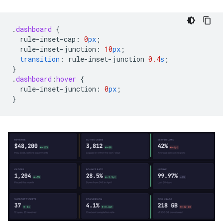
.
dashboard
{
rule-inset-cap
:
0
px
;
rule-inset-junction
:
10
px
;
transition
:
rule-inset-junction
0.4
s
;
}
.
dashboard
:
hover
{
rule-inset-junction
:
0
px
;
}