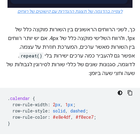
לצפייה בהדגמה של תצוגת ההגדרות עם קישוטים של רווחים
כך, לשני הרווחים הראשונים בין השורות מוקצה כלל של
1px, ולרווח השלישי מוקצה כלל של 4px. אם יש יותר רווחים
בין השורות מאשר ערכים, המערכת חוזרת על עצמה.
אפשר גם להעביר כמה ערכים ישירות בלי
repeat()
.
לדוגמה, סגנונות שונים של כללי שורות לסירוגין לגבולות של
שעה וחצי שעה ביומן:
.
calendar
{
row-rule-width
:
2
px
,
1
px
;
row-rule-style
:
solid
,
dashed
;
row-rule-color
:
#e8e4df
,
#f0ece7
;
}