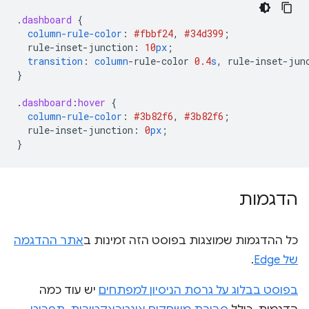
.
dashboard
{
column-rule-color
:
#fbbf24
,
#34d399
;
rule-inset-junction
:
10
px
;
transition
:
column
-
rule-color
0.4
s
,
rule-inset-jun
}
.
dashboard
:
hover
{
column-rule-color
:
#3b82f6
,
#3b82f6
;
rule-inset-junction
:
0
px
;
}
הדגמות
כל ההדגמות שמוצגות בפוסט הזה זמינות ב
אתר ההדגמה
של Edge
.
בפוסט בבלוג על גרסת הניסיון למפתחים
יש עוד כמה