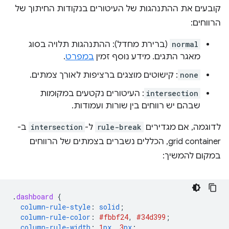
קובעים את ההתנהגות של העיטורים בנקודות החיתוך של
הרווחים:
normal
(ברירת מחדל): ההתנהגות תלויה בסוג
מאגר התגים. מידע נוסף זמין
במפרט
.
none
: קישוטים מוצגים ברציפות לאורך צמתים.
intersection
: העיטורים נקטעים במקומות
שבהם יש רווחים בין שורות ועמודות.
לדוגמה, אם מגדירים
rule-break
ל-
intersection
ב-
grid container, הכללים נשברים בצמתים של הרווחים
במקום להמשיך:
.
dashboard
{
column-rule-style
:
solid
;
column-rule-color
:
#fbbf24
,
#34d399
;
column-rule-width
:
1
px
,
3
px
;