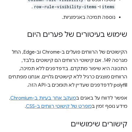
items
ו-
row-rule-visibility-items
.
נוספה תמיכה באנימציות.
שימוש בעיטורים של פערים היום
הקישוטים של הרווחים פועלים ב-Chrome וב-Edge, החל
מגרסה 149. אם קישוטי הרווחים הם קישוטים בלבד,
התכונה היא שיפור מתקדם. בדפדפנים ללא תמיכה,
הרווחים מוצגים כרגיל ללא קישוטים גלויים. אנחנו מפתחים
polyfill לדפדפנים שעדיין לא תומכים ב-API הזה.
אפשר לדווח על באגים ב
מעקב אחר בעיות ב-Chromium
.
מידע נוסף זמין ב
מפרט של קישוטי רווחים ב-CSS
.
קישורים שימושיים