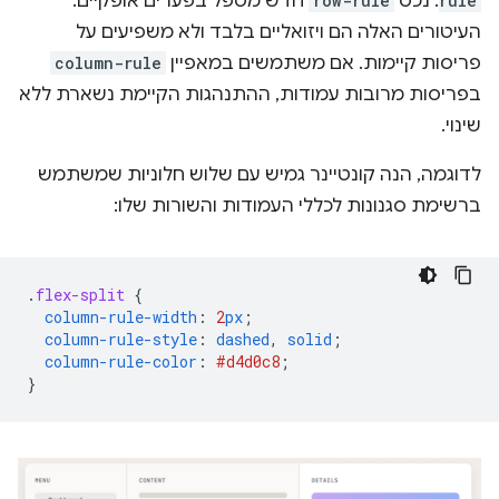
rule
. נכס
row-rule
חדש מטפל בפערים אופקיים.
העיטורים האלה הם ויזואליים בלבד ולא משפיעים על
פריסות קיימות. אם משתמשים במאפיין
column-rule
בפריסות מרובות עמודות, ההתנהגות הקיימת נשארת ללא
שינוי.
לדוגמה, הנה קונטיינר גמיש עם שלוש חלוניות שמשתמש
ברשימת סגנונות לכללי העמודות והשורות שלו:
.
flex-split
{
column-rule-width
:
2
px
;
column-rule-style
:
dashed
,
solid
;
column-rule-color
:
#d4d0c8
;
}