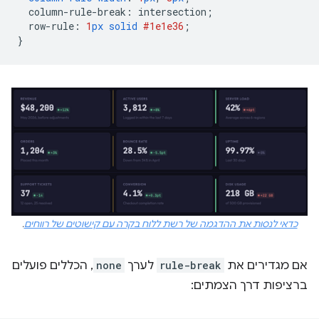
column-rule-break
:
intersection
;
row-rule
:
1
px
solid
#1e1e36
;
}
כדאי לנסות את ההדגמה של רשת ללוח בקרה עם קישוטים של רווחים
.
אם מגדירים את
rule-break
לערך
none
, הכללים פועלים
ברציפות דרך הצמתים: