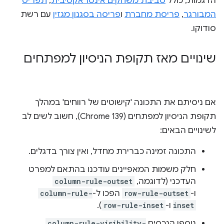
הדגמות, כולל
סביבת משחקים אינטראקטיבית
,
תפריט
המבורגר
,
פריסת מחברת
ו
פריסה בסגנון מגזין
עם רשת
סודוקו.
שינויים מאז תקופת הניסיון למפתחים
אם ניסיתם את התכונה 'קישוטים של רווחים' במהלך
תקופת הניסיון למפתחים (Chrome 139), חשוב לשים לב
לשינויים הבאים:
התכונה זמינה כברירת מחדל, ואין צורך בדגלים.
חלק משמות המאפיינים עודכנו בהתאם למפרט
העדכני (לדוגמה,
column-rule-outset
ו-
row-rule-outset
הפכו ל-
column-rule-
inset
ו-
row-rule-inset
).
נוספו הנכסים
column-rule-visibility-