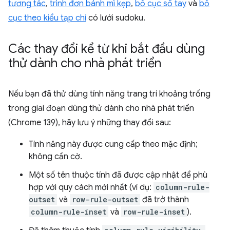
tương tác
,
trình đơn bánh mì kẹp
,
bố cục sổ tay
và
bố
cục theo kiểu tạp chí
có lưới sudoku.
Các thay đổi kể từ khi bắt đầu dùng
thử dành cho nhà phát triển
Nếu bạn đã thử dùng tính năng trang trí khoảng trống
trong giai đoạn dùng thử dành cho nhà phát triển
(Chrome 139), hãy lưu ý những thay đổi sau:
Tính năng này được cung cấp theo mặc định;
không cần cờ.
Một số tên thuộc tính đã được cập nhật để phù
hợp với quy cách mới nhất (ví dụ:
column-rule-
outset
và
row-rule-outset
đã trở thành
column-rule-inset
và
row-rule-inset
).