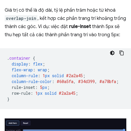
Giá trị có thể là độ dài, tỷ lệ phần trăm hoặc từ khoá
overlap-join
, kết hợp các phần trang trí khoảng trống
thành các góc. Ví dụ: việc đặt
rule-inset
thành 5px sẽ
thu hẹp tất cả các thành phần trang trí vào trong 5px:
.
container
{
display
:
flex
;
flex-wrap
:
wrap
;
column-rule
:
1
px
solid
#2a2a45
;
column-rule-color
:
#60a5fa
,
#34d399
,
#a78bfa
;
rule-inset
:
5
px
;
row-rule
:
1
px
solid
#2a2a45
;
}