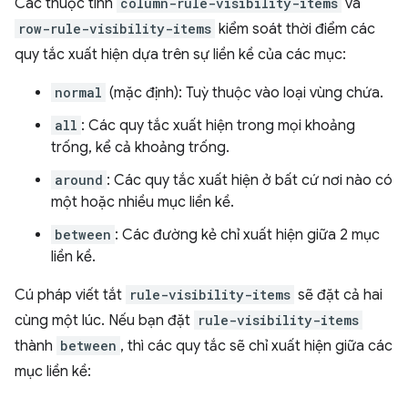
Các thuộc tính
column-rule-visibility-items
và
row-rule-visibility-items
kiểm soát thời điểm các
quy tắc xuất hiện dựa trên sự liền kề của các mục:
normal
(mặc định): Tuỳ thuộc vào loại vùng chứa.
all
: Các quy tắc xuất hiện trong mọi khoảng
trống, kể cả khoảng trống.
around
: Các quy tắc xuất hiện ở bất cứ nơi nào có
một hoặc nhiều mục liền kề.
between
: Các đường kẻ chỉ xuất hiện giữa 2 mục
liền kề.
Cú pháp viết tắt
rule-visibility-items
sẽ đặt cả hai
cùng một lúc. Nếu bạn đặt
rule-visibility-items
thành
between
, thì các quy tắc sẽ chỉ xuất hiện giữa các
mục liền kề: