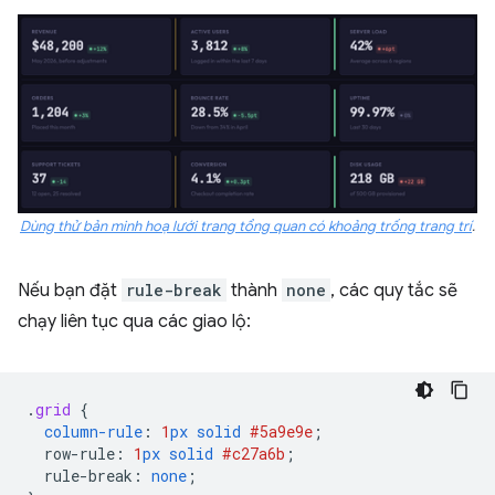
Dùng thử bản minh hoạ lưới trang tổng quan có khoảng trống trang trí
.
Nếu bạn đặt
rule-break
thành
none
, các quy tắc sẽ
chạy liên tục qua các giao lộ:
.
grid
{
column-rule
:
1
px
solid
#5a9e9e
;
row-rule
:
1
px
solid
#c27a6b
;
rule-break
:
none
;