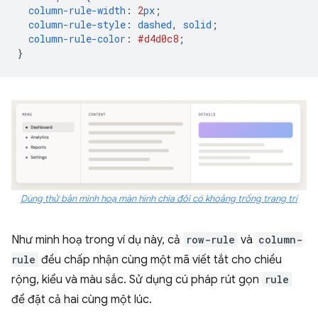
column-rule-width
:
2
px
;
column-rule-style
:
dashed
,
solid
;
column-rule-color
:
#d4d0c8
;
}
Dùng thử bản minh hoạ màn hình chia đôi có khoảng trống trang trí
Như minh hoạ trong ví dụ này, cả
row-rule
và
column-
rule
đều chấp nhận cùng một mã viết tắt cho chiều
rộng, kiểu và màu sắc. Sử dụng cú pháp rút gọn
rule
để đặt cả hai cùng một lúc.