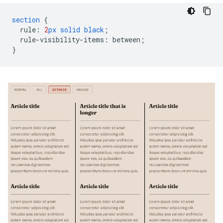
section
{
rule
:
2
px
solid
black
;
rule-visibility-items
:
between
;
}