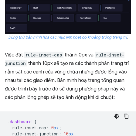
Dùng thử bản minh hoạ các mục linh hoạt có khoảng trống trang trí
.
Việc đặt
rule-inset-cap
thành 0px và
rule-inset-
junction
thành 10px sẽ tạo ra các thành phần trang trí
nằm sát các cạnh của vùng chứa nhưng được lồng vào
nhau tại các giao điểm. Bản minh hoạ trang tổng quan
được trình bày trước đó sử dụng phương pháp này và
các phần lồng ghép sẽ tạo ảnh động khi di chuột:
.
dashboard
{
rule-inset-cap
:
0
px
;
rule-inset-junction
:
10
px
;