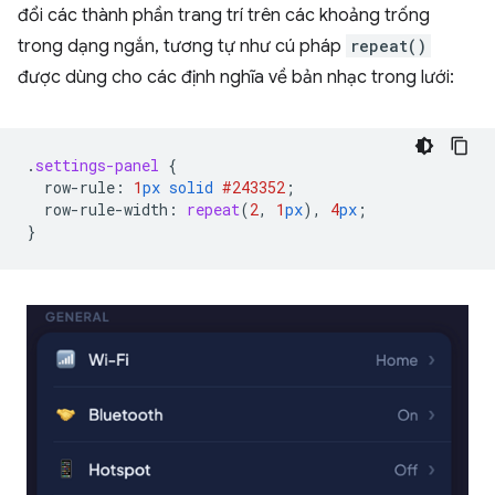
đổi các thành phần trang trí trên các khoảng trống
trong dạng ngắn, tương tự như cú pháp
repeat()
được dùng cho các định nghĩa về bản nhạc trong lưới:
.
settings-panel
{
row-rule
:
1
px
solid
#243352
;
row-rule-width
:
repeat
(
2
,
1
px
),
4
px
;
}