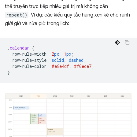
thể truyền trực tiếp nhiều giá trị mà không cần
repeat()
. Ví dụ: các kiểu quy tắc hàng xen kẽ cho ranh
giới giờ và nửa giờ trong lịch:
.
calendar
{
row-rule-width
:
2
px
,
1
px
;
row-rule-style
:
solid
,
dashed
;
row-rule-color
:
#e8e4df
,
#f0ece7
;
}