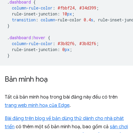
.
dashboard
{
column-rule-color
:
#fbbf24
,
#34d399
;
rule-inset-junction
:
10
px
;
transition
:
column
-
rule-color
0.4
s
,
rule-inset-jun
}
.
dashboard
:
hover
{
column-rule-color
:
#3b82f6
,
#3b82f6
;
rule-inset-junction
:
0
px
;
}
Bản minh hoạ
Tất cả bản minh hoạ trong bài đăng này đều có trên
trang web minh hoạ của Edge
.
Bài đăng trên blog về bản dùng thử dành cho nhà phát
triển
có thêm một số bản minh hoạ, bao gồm cả
sân chơi