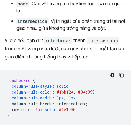
none
: Các vật trang trí chạy liên tục qua các giao
lộ.
intersection
: Vị trí ngắt của phần trang trí tại nơi
giao nhau giữa khoảng trống hàng và cột.
Ví dụ: nếu bạn đặt
rule-break
thành
intersection
trong một vùng chứa lưới, các quy tắc sẽ bị ngắt tại các
giao điểm khoảng trống thay vì tiếp tục:
.
dashboard
{
column-rule-style
:
solid
;
column-rule-color
:
#fbbf24
,
#34d399
;
column-rule-width
:
1
px
,
3
px
;
column-rule-break
:
intersection
;
row-rule
:
1
px
solid
#1e1e36
;
}