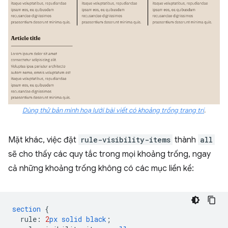
Dùng thử bản minh hoạ lưới bài viết có khoảng trống trang trí
.
Mặt khác, việc đặt
rule-visibility-items
thành
all
sẽ cho thấy các quy tắc trong mọi khoảng trống, ngay
cả những khoảng trống không có các mục liền kề:
section
{
rule
:
2
px
solid
black
;