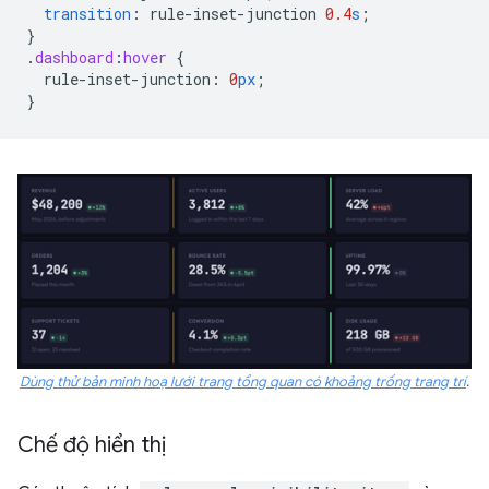
transition
:
rule-inset-junction
0.4
s
;
}
.
dashboard
:
hover
{
rule-inset-junction
:
0
px
;
}
Dùng thử bản minh hoạ lưới trang tổng quan có khoảng trống trang trí
.
Chế độ hiển thị