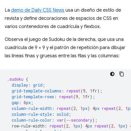
La
demo de Daily CSS News
usa un diseño de estilo de
revista y define decoraciones de espacios de CSS en
varios contenedores de cuadrícula y flexbox.
Observa el juego de Sudoku de la derecha, que usa una
cuadrícula de 9 × 9 y el patrón de repetición para dibujar
las líneas finas y gruesas entre las filas y las columnas:
.
sudoku
{
display
:
grid
;
grid-template-columns
:
repeat
(
9
,
1
fr
);
grid-template-rows
:
repeat
(
9
,
1
fr
);
gap
:
6
px
;
column-rule-width
:
repeat
(
2
,
1
px
)
4
px
repeat
(
2
,
1
p
column-rule-style
:
solid
;
column-rule-color
:
var
(
--secondary
);
row-rule-width
:
repeat
(
2
,
1
px
)
4
px
repeat
(
2
,
1
px
)