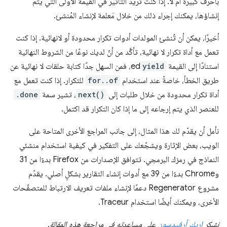
بأحرف كبيرة أم لا. إذا كنت تريد التأثير في القيمة الأولى التي يتمّ
إنشاؤها، يمكنك إجراء ذلك من خلال مَعلمة لإنشاء المُنشئ.
أخيرًا، يمكن أن تُنشئ المولدات أدوات تكرار محدودة أو لانهائية. إذا كنت
تعمل مع أداة تكرار لا نهائية، تأكَّد من أنّ لديك نوعًا من الشروط النهائية
استنادًا إلى القيمة
yield
ed، فمن السهل جدًا كتابة حلقات لا نهائية عن
طريق الخطأ، خاصةً عند استخدام
for..of
للتكرار. إذا كنت تعمل مع
أداة تكرار محدودة من خلال طلبات إلى
next()
، تشير سمة
.done
للعنصر الذي يتم إرجاعه إلى ما إذا كان التكرار قد اكتمل.
نأمل أن يقدّم لك هذا المثال، إلى جانب المراجع الأخرى المتاحة على
الويب، بعض الإثارة ويشجّعك على التفكير في كيفية استخدام منشئي
النماذج في رمزك البرمجي. تتوافق الإصدارات من Firefox بدءًا من 31
وChrome بدءًا من 39 مع أدوات إنشاء التقارير بشكلٍ أصلي. يقدّم
مشروع Regenerator دعمًا لإنشاء ملفات تعريف الارتباط للمتصفّحات
الأخرى، ويمكنك أيضًا استخدام Traceur.
نشكر
إريك أرفيدسون
على مساعدته في مراجعة هذه المقالة.