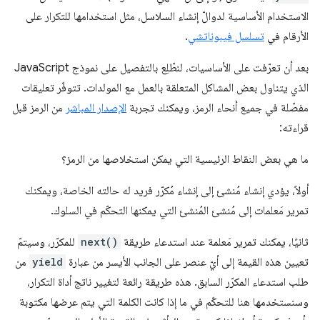
الاستخدام الأساسية لدوالّ إنشاء السلاسل، مثل استخدامها للتكرار على
الأرقام في
تسلسل فيبوناتشي
.
بعد أن تعرّفت على الأساسيات، لنطّلِع بالتفصيل على نموذج JavaScript
الذي يتناول بعض المشاكل المتعلقة بالعمل مع المولدات. تتوفّر تعليقات
مفصّلة في جميع أنحاء الرمز، ويمكنك تجربة
الإصدار المباشر
من الرمز قبل
قراءته:
ما هي بعض النقاط الرئيسية التي يمكن استخلاصها من الرمز؟
أولاً، يؤدي إنشاء مُنشئ إلى إنشاء مُكرّر فريد له حالته الخاصة، ويمكنك
تمرير مَعلمات إلى مُنشئ المُنشئ التي يمكنها التحكّم في السلوك.
ثانيًا، يمكنك تمرير مَعلمة عند استدعاء طريقة
next()
للمكرّر، وسيتمّ
تعيين هذه القيمة إلى أيّ عنصر على الجانب الأيسر من عبارة
yield
من
طلب استدعاء المكرّر السابق. هذه طريقة رائعة لتغيير ناتج أداة التكرار،
وسنستخدمها هنا للتحكّم في ما إذا كانت الكلمة التي يتم عرضها مكتوبة