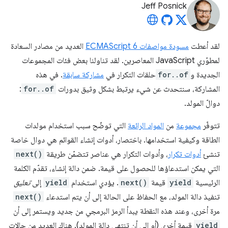
Jeff Posnick
لقد أعطت
مسودة مواصفات ECMAScript 6
العديد من مصادر السعادة
لمطوّري JavaScript المعاصرين. لقد تناولنا بعض فئات المجموعات
الجديدة و
for..of
حلقات التكرار في
مشاركة سابقة
. في هذه
المشاركة، سنتحدث عن شيء يرتبط بشكل وثيق بدورات
for..of
:
دوالّ المولد.
تتوفّر
مجموعة
من
المواد الرائعة
التي توضّح سبب استخدام مولدات
الطاقة وكيفية استخدامها. باختصار، أدوات إنشاء القوائم هي دوال خاصة
تنشئ
أدوات تكرار
، وأدوات التكرار هي عناصر تتضمّن طريقة
next()
التي يمكن استدعاؤها للحصول على قيمة. ضمن دالة إنشاء، تقدّم الكلمة
الرئيسية
yield
قيمة
next()
. يؤدي استخدام
yield
إلى
تعليق
تنفيذ دالة المولد، مع الحفاظ على الحالة إلى أن يتم استدعاء
next()
مرة أخرى، وعند هذه النقطة يبدأ الرمز البرمجي من جديد ويستمر إلى أن
yield
قيمة أخرى (أو إلى أن تنتهي دالة المولد). هناك العديد من حالات