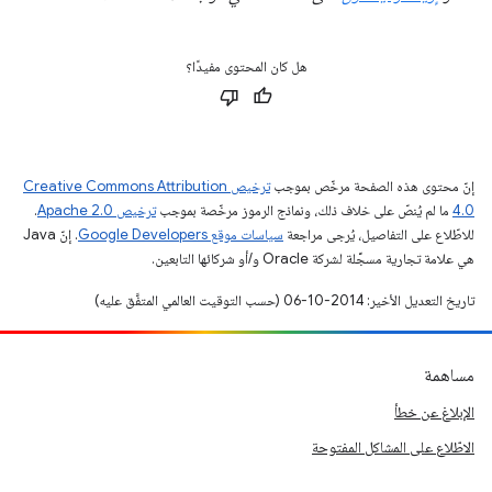
هل كان المحتوى مفيدًا؟
إنّ محتوى هذه الصفحة مرخّص بموجب
ترخيص Creative Commons Attribution
4.0‏
ما لم يُنصّ على خلاف ذلك، ونماذج الرموز مرخّصة بموجب
ترخيص Apache 2.0‏
.
للاطّلاع على التفاصيل، يُرجى مراجعة
سياسات موقع Google Developers‏
. إنّ Java
هي علامة تجارية مسجَّلة لشركة Oracle و/أو شركائها التابعين.
تاريخ التعديل الأخير: 2014-10-06 (حسب التوقيت العالمي المتفَّق عليه)
مساهمة
الإبلاغ عن خطأ
الاطّلاع على المشاكل المفتوحة