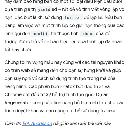
hãy đảm bảo rằng bạn có một số loại điều kiện đầu cuối
dựa trên giá trị
yield
ed – rất dễ vô tình viết vòng lặp vô
hạn, đặc biệt là khi sử dụng
for..of
để lặp lại. Nếu bạn
đang làm việc với một trình lặp có giới hạn thông qua các
lệnh gọi đến
next()
, thì thuộc tính
.done
của đối
tượng được trả về sẽ báo hiệu liệu quá trình lặp đã hoàn
tất hay chưa.
Chúng tôi hy vọng mẫu này cùng với các tài nguyên khác
có trên web sẽ mang đến cho bạn sự hứng khởi và giúp
bạn suy nghĩ về cách sử dụng trình tạo trong mã của
riêng mình. Các phiên bản Firefox bắt đầu từ 31 và
Chrome bắt đầu từ 39 hỗ trợ trình tạo gốc. Dự án
Regenerator cung cấp tính năng hỗ trợ trình tạo cho các
trình duyệt khác và bạn cũng có thể sử dụng Traceur.
Cảm ơn
Erik Arvidsson
đã giúp xem xét bài viết này.