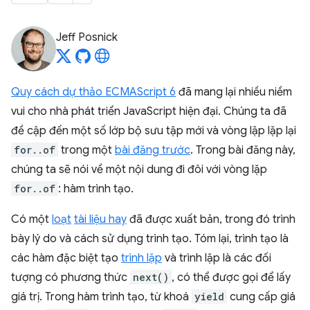
Jeff Posnick
Quy cách dự thảo ECMAScript 6
đã mang lại nhiều niềm
vui cho nhà phát triển JavaScript hiện đại. Chúng ta đã
đề cập đến một số lớp bộ sưu tập mới và vòng lặp lặp lại
for..of
trong một
bài đăng trước
. Trong bài đăng này,
chúng ta sẽ nói về một nội dung đi đôi với vòng lặp
for..of
: hàm trình tạo.
Có một
loạt
tài liệu hay
đã được xuất bản, trong đó trình
bày lý do và cách sử dụng trình tạo. Tóm lại, trình tạo là
các hàm đặc biệt tạo
trình lặp
và trình lặp là các đối
tượng có phương thức
next()
, có thể được gọi để lấy
giá trị. Trong hàm trình tạo, từ khoá
yield
cung cấp giá