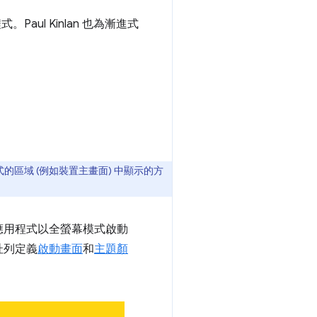
Paul Kinlan 也為漸進式
的區域 (例如裝置主畫面) 中顯示的方
應用程式以全螢幕模式啟動
網址列定義
啟動畫面
和
主題顏