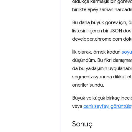
oldukça karmaşık bir görevd
birlikte epey zaman harcadı
Bu daha büyük görev için, ör
listesini içeren bir JSON do
developer.chrome.com doküm
İlk olarak, örnek kodun
soyu
düşündüm. Bu fikri danışman
da bu yaklaşımın uygulanabi
segmentasyonuna dikkat etme,
öneriler sundu.
Büyük ve küçük birkaç incelem
veya
canlı sayfayı görüntüley
Sonuç