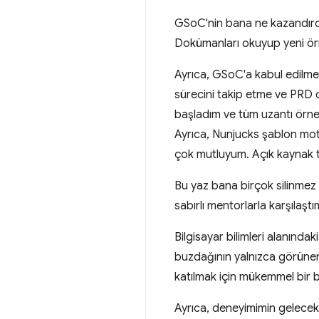
GSoC'nin bana ne kazandırdığını
Dokümanları okuyup yeni örnek
Ayrıca, GSoC'a kabul edilme
sürecini takip etme ve PRD o
başladım ve tüm uzantı örnekl
Ayrıca, Nunjucks şablon moto
çok mutluyum. Açık kaynak to
Bu yaz bana birçok silinmez 
sabırlı mentorlarla karşılaş
Bilgisayar bilimleri alanında
buzdağının yalnızca görünen
katılmak için mükemmel bir
Ayrıca, deneyimimin gelecekt