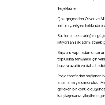
Teşekkürler.
Çok geçmeden Oliver ve Ali'de
zaman çizelgesi hakkında ayrı
Bu, ilerleme kararlılığımı g
istiyorsanız ilk adımı atmak
Başvuru yapmadan önce proj
toplulukla tanışması için ya
baskıyı azalttı ve daha hedef
Proje tarafından sağlanan ba
anlamama yardımcı oldu. Men
gereken bir konu olduğunda 
karşılaşırsanız iyileştirme g