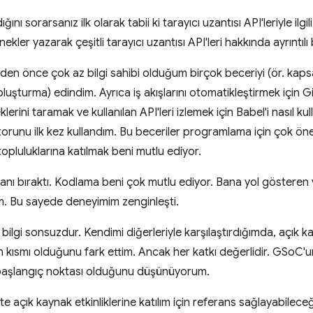
 sorarsanız ilk olarak tabii ki tarayıcı uzantısı API'leriyle ilgili
ler yazarak çeşitli tarayıcı uzantısı API'leri hakkında ayrıntılı 
den önce çok az bilgi sahibi olduğum birçok beceriyi (ör. kaps
luşturma) edindim. Ayrıca iş akışlarını otomatikleştirmek için G
erini taramak ve kullanılan API'leri izlemek için Babel'i nasıl k
runu ilk kez kullandım. Bu beceriler programlama için çok önem
pluluklarına katılmak beni mutlu ediyor.
anı bıraktı. Kodlama beni çok mutlu ediyor. Bana yol gösteren v
tım. Bu sayede deneyimim zenginleşti.
ki bilgi sonsuzdur. Kendimi diğerleriyle karşılaştırdığımda, açık 
 kısmı olduğunu fark ettim. Ancak her katkı değerlidir. GSoC'u
 başlangıç noktası olduğunu düşünüyorum.
e açık kaynak etkinliklerine katılım için referans sağlayabilec