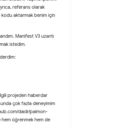
rıca, referans olarak
ve kodu aktarmak benim için
landım. Manifest V3 uzantı
unmak istedim.
nderdim:
ilgili projeden haberdar
nusunda çok fazla deneyimim
thub.com/daidr/paimon-
nle hem öğrenmek hem de