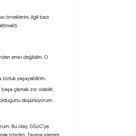
neklerini, ilgili bazı
eltmekti.
mden emin değildim. O
a zorluk yaşayabilirim.
a başa çıkmak zor olabilir.
k olduğunu düşünüyorum.
orum. Bu olay, GSoC'ye
ımak istedim. Taşıma işlemini