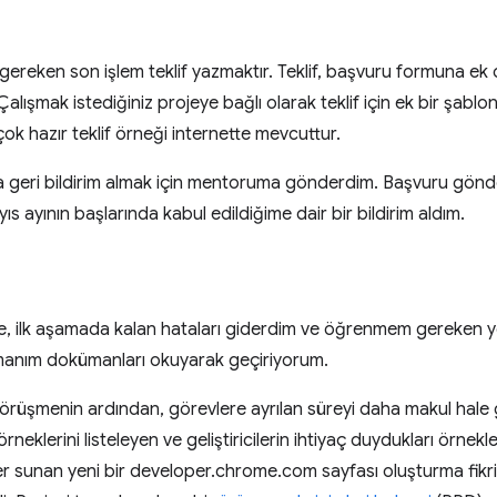
reken son işlem teklif yazmaktır. Teklif, başvuru formuna ek ola
Çalışmak istediğiniz projeye bağlı olarak teklif için ek bir şablo
çok hazır teklif örneği internette mevcuttur.
 geri bildirim almak için mentoruma gönderdim. Başvuru gönde
s ayının başlarında kabul edildiğime dair bir bildirim aldım.
 ilk aşamada kalan hataları giderdim ve öğrenmem gereken yen
amanım dokümanları okuyarak geçiriyorum.
örüşmenin ardından, görevlere ayrılan süreyi daha makul hale g
neklerini listeleyen ve geliştiricilerin ihtiyaç duydukları örnekle
ler sunan yeni bir developer.chrome.com sayfası oluşturma fikrin