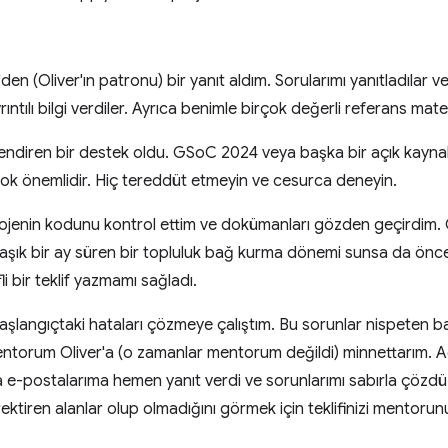
n (Oliver'ın patronu) bir yanıt aldım. Sorularımı yanıtladılar ve 
ntılı bilgi verdiler. Ayrıca benimle birçok değerli referans mater
üçlendiren bir destek oldu. GSoC 2024 veya başka bir açık kaynak
 çok önemlidir. Hiç tereddüt etmeyin ve cesurca deneyin.
enin kodunu kontrol ettim ve dokümanları gözden geçirdim. GS
klaşık bir ay süren bir topluluk bağ kurma dönemi sunsa da önce
li bir teklif yazmamı sağladı.
şlangıçtaki hataları çözmeye çalıştım. Bu sorunlar nispeten basi
torum Oliver'a (o zamanlar mentorum değildi) minnettarım. Aç
e-postalarıma hemen yanıt verdi ve sorunlarımı sabırla çözdü.
erektiren alanlar olup olmadığını görmek için teklifinizi mentoru