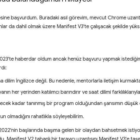
e başvurdum. Buradaki asıl görevim, mevcut Chrome uzantısı ör
ar da dahil olmak üzere Manifest V3'te çalışacak şekilde yüks
2023'te haberdar oldum ancak henüz başvuru yapmak istediği
dı:
a dilim İngilizce değil. Bu nedenle, mentorlarla iletişim kurmakt
ın her yerinden katılımcı barındırır ve saat dilimi farklılıklarıyl
ilecek kadar tanınmış bir program olduğundan şansımın düşü
un olmadığını rahatlıkla söyleyebilirim.
022'nin başlarında başıma gelen bir olaydan bahsetmek istiy
ldu. Manifest V2 tabanlı bir tarayıcı uzantısını Manifest V3'e taş