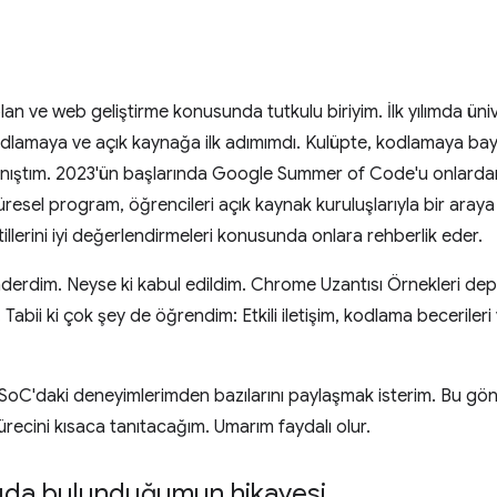
 olan ve web geliştirme konusunda tutkulu biriyim. İlk yılımda üni
odlamaya ve açık kaynağa ilk adımımdı. Kulüpte, kodlamaya bayıl
 tanıştım. 2023'ün başlarında Google Summer of Code'u onlar
esel program, öğrencileri açık kaynak kuruluşlarıyla bir araya 
atillerini iyi değerlendirmeleri konusunda onlara rehberlik eder.
rdim. Neyse ki kabul edildim. Chrome Uzantısı Örnekleri d
Tabii ki çok şey de öğrendim: Etkili iletişim, kodlama becerileri
'daki deneyimlerimden bazılarını paylaşmak isterim. Bu gönd
recini kısaca tanıtacağım. Umarım faydalı olur.
tkıda bulunduğumun hikayesi