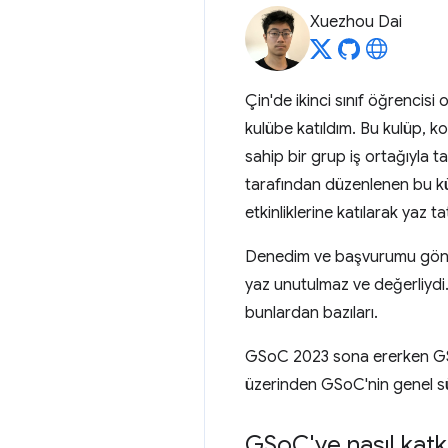
Xuezhou Dai
Çin'de ikinci sınıf öğrencisi
kulübe katıldım. Bu kulüp, k
sahip bir grup iş ortağıyla
tarafından düzenlenen bu kür
etkinliklerine katılarak yaz t
Denedim ve başvurumu gönde
yaz unutulmaz ve değerliydi. 
bunlardan bazıları.
GSoC 2023 sona ererken GSoC
üzerinden GSoC'nin genel sü
GSo
C'ye nasıl ka