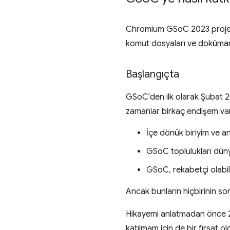
Chromium GSoC 2023 projesin
komut dosyaları ve dokümanl
Başlangıçta
GSoC'den ilk olarak Şubat 
zamanlar birkaç endişem var
İçe dönük biriyim ve an
GSoC toplulukları dünyan
GSoC, rekabetçi olab
Ancak bunların hiçbirinin sor
Hikayemi anlatmadan önce 2
katılmam için de bir fırsat o