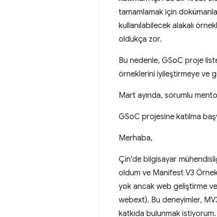
tamamlamak için dokümanlar
kullanılabilecek alakalı örn
oldukça zor.
Bu nedenle, GSoC proje liste
örneklerini iyileştirmeye ve 
Mart ayında, sorumlu mentor
GSoC projesine katılma ba
Merhaba,
Çin'de bilgisayar mühendisli
oldum ve Manifest V3 Örnekle
yok ancak web geliştirme ve
webext). Bu deneyimler, MV
katkıda bulunmak istiyorum. C