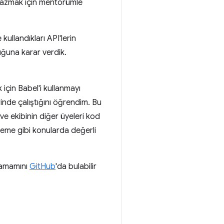
azmak için mentörümle
ullandıkları API'lerin
uğuna karar verdik.
.
 için Babel'i kullanmayı
nde çalıştığını öğrendim. Bu
e ekibinin diğer üyeleri kod
leme gibi konularda değerli
 tamamını
GitHub
'da bulabilir