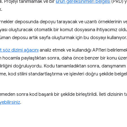
i. Projeyi tanımlamak ve bir
ürün gereksinimleri belgesi
(PRD) y
k.
nekler deposunda depoyu tarayacak ve uzantı örneklerinin ve k
syası oluşturacak otomatik bir komut dosyasına ihtiyacımız old
an deposu artık sayfa oluşturmak için bu dosyayı kullanıyor
t söz dizimi ağacını
analiz etmek ve kullandığı API'leri belirlemek
 hocamla paylaştıktan sonra, daha önce benzer bir konu üzeri
lirliğini doğruluyordu. Kodu tamamladıktan sonra, danışmanım v
 kod stilini standartlaştırma ve işlevleri doğru şekilde belge
eden sonra kod başarılı bir şekilde birleştirildi. İleti dizisinin
ebilirsiniz
.