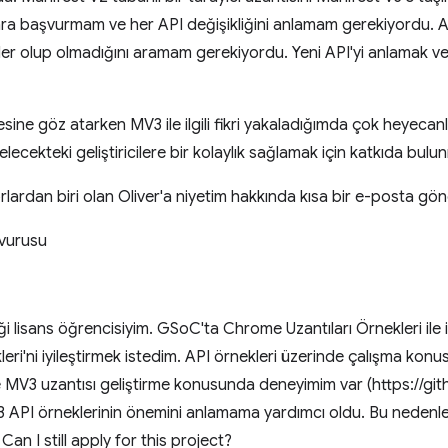
a başvurmam ve her API değişikliğini anlamam gerekiyordu. Ay
ekler olup olmadığını aramam gerekiyordu. Yeni API'yi anlamak 
sine göz atarken MV3 ile ilgili fikri yakaladığımda çok heyecan
gelecekteki geliştiricilere bir kolaylık sağlamak için katkıda bul
lardan biri olan Oliver'a niyetim hakkında kısa bir e-posta gö
şvurusu
ği lisans öğrencisiyim. GSoC'ta Chrome Uzantıları Örnekleri ile 
ri'ni iyileştirmek istedim. API örnekleri üzerinde çalışma ko
 MV3 uzantısı geliştirme konusunda deneyimim var (https://gi
3 API örneklerinin önemini anlamama yardımcı oldu. Bu nede
an I still apply for this project?