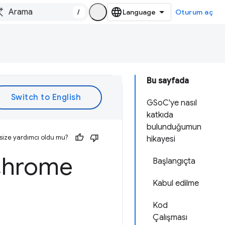
/
Oturum aç
Bu sayfada
GSoC'ye nasıl
katkıda
bulunduğumun
size yardımcı oldu mu?
hikayesi
Chrome
Başlangıçta
Kabul edilme
Kod
Çalışması