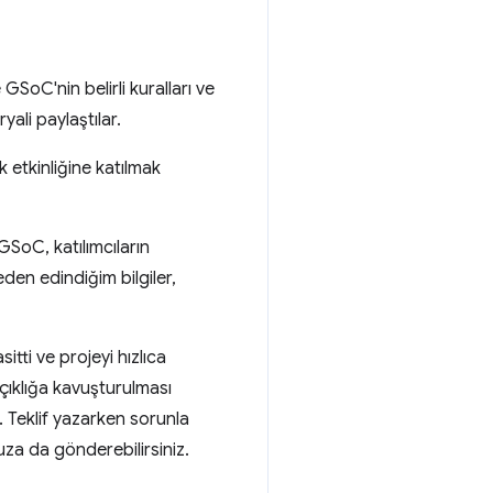
GSoC'nin belirli kuralları ve
yali paylaştılar.
 etkinliğine katılmak
oC, katılımcıların
den edindiğim bilgiler,
tti ve projeyi hızlıca
ıklığa kavuşturulması
 Teklif yazarken sorunla
nuza da gönderebilirsiniz.