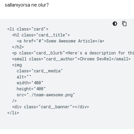
sallanıyorsa ne olur?
<li class="card">

  <h2 class="card__title">

    <a href="#">Some Awesome Article</a>

  </h2>

  <p class="card__blurb">Here's a description for thi
  <small class="card__author">Chrome DevRel</small>

  <img

    class="card__media"

    alt=""

    width="400"

    height="400"

    src="./team-awesome.png"

  />

  <div class="card__banner"></div>

</li>
