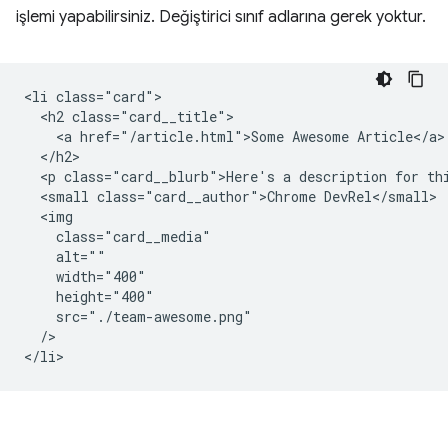
işlemi yapabilirsiniz. Değiştirici sınıf adlarına gerek yoktur.
<li class="card">

  <h2 class="card__title">

    <a href="/article.html">Some Awesome Article</a>

  </h2>

  <p class="card__blurb">Here's a description for thi
  <small class="card__author">Chrome DevRel</small>

  <img

    class="card__media"

    alt=""

    width="400"

    height="400"

    src="./team-awesome.png"

  />
