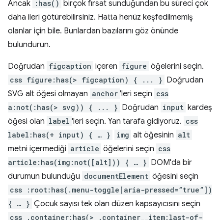
Ancak
:has()
birçok fırsat sunduğundan bu süreci çok
daha ileri götürebilirsiniz. Hatta henüz keşfedilmemiş
olanlar için bile. Bunlardan bazılarını göz önünde
bulundurun.
Doğrudan
figcaption
içeren
figure
öğelerini seçin.
css figure:has(> figcaption) { ... }
Doğrudan
SVG alt öğesi olmayan
anchor
'leri seçin
css
a:not(:has(> svg)) { ... }
Doğrudan
input
kardeş
öğesi olan
label
'leri seçin. Yan tarafa gidiyoruz.
css
label:has(+ input) { … }
img
alt öğesinin
alt
metni içermediği
article
öğelerini seçin
css
article:has(img:not([alt])) { … }
DOM'da bir
durumun bulunduğu
documentElement
öğesini seçin
css :root:has(.menu-toggle[aria-pressed=”true”])
{ … }
Çocuk sayısı tek olan düzen kapsayıcısını seçin
css .container:has(> .container__item:last-of-