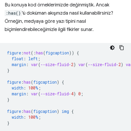
Bu konuya kod örneklerimizde değinmiştik. Ancak
:has()
'ü doküman akışınızda nasıl kullanabilirsiniz?
Örneğin, medyaya göre yazı tipini nasıl
biçimlendirebileceğimizle ilgili fikirler sunar.
figure
:
not
(
:
has
(
figcaption
))
{
float
:
left
;
margin
:
var
(
--size-fluid-
2
)
var
(
--size-fluid-
2
)
va
}
figure
:
has
(
figcaption
)
{
width
:
100
%
;
margin
:
var
(
--size-fluid-
4
)
0
;
}
figure
:
has
(
figcaption
)
img
{
width
:
100
%
;
}