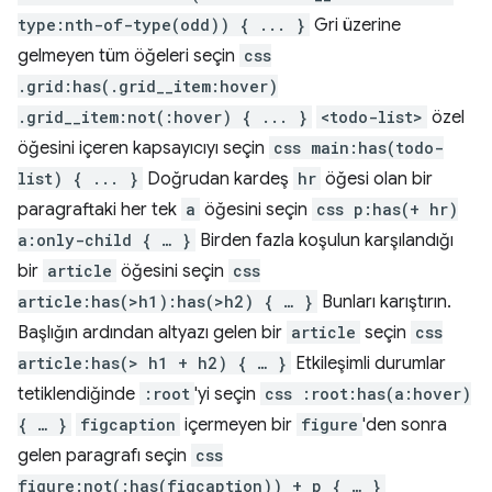
type:nth-of-type(odd)) { ... }
Gri üzerine
gelmeyen tüm öğeleri seçin
css
.grid:has(.grid__item:hover)
.grid__item:not(:hover) { ... }
<todo-list>
özel
öğesini içeren kapsayıcıyı seçin
css main:has(todo-
list) { ... }
Doğrudan kardeş
hr
öğesi olan bir
paragraftaki her tek
a
öğesini seçin
css p:has(+ hr)
a:only-child { … }
Birden fazla koşulun karşılandığı
bir
article
öğesini seçin
css
article:has(>h1):has(>h2) { … }
Bunları karıştırın.
Başlığın ardından altyazı gelen bir
article
seçin
css
article:has(> h1 + h2) { … }
Etkileşimli durumlar
tetiklendiğinde
:root
'yi seçin
css :root:has(a:hover)
{ … }
figcaption
içermeyen bir
figure
'den sonra
gelen paragrafı seçin
css
figure:not(:has(figcaption)) + p { … }