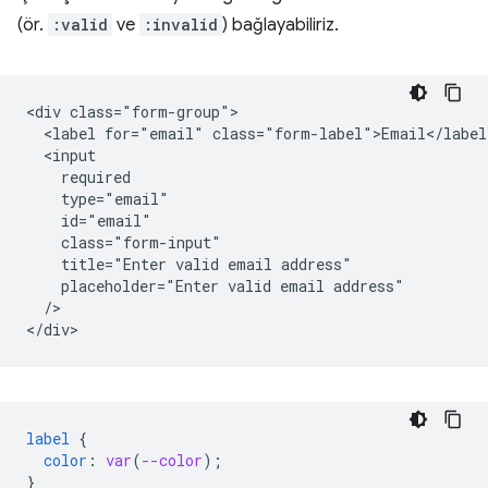
(ör.
:valid
ve
:invalid
) bağlayabiliriz.
<div class="form-group">

  <label for="email" class="form-label">Email</label>
  <input

    required

    type="email"

    id="email"

    class="form-input"

    title="Enter valid email address"

    placeholder="Enter valid email address"

  />   

label
{
color
:
var
(
--color
);
}