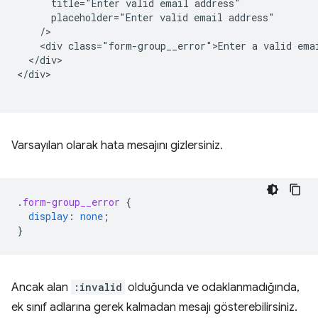
      title="Enter valid email address"

      placeholder="Enter valid email address"

    />   

    <div class="form-group__error">Enter a valid emai
  </div>

</div>

Varsayılan olarak hata mesajını gizlersiniz.
.
form-group__error
{
display
:
none
;
}
Ancak alan
:invalid
olduğunda ve odaklanmadığında,
ek sınıf adlarına gerek kalmadan mesajı gösterebilirsiniz.