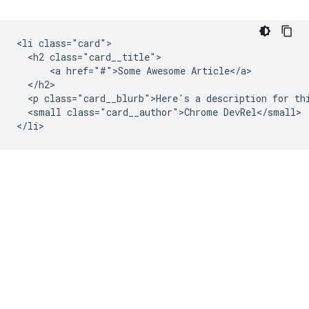
<li class="card">

  <h2 class="card__title">

      <a href="#">Some Awesome Article</a>

  </h2>

  <p class="card__blurb">Here's a description for thi
  <small class="card__author">Chrome DevRel</small>
