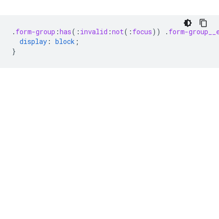
.
form-group
:
has
(
:
invalid
:
not
(
:
focus
))
.
form-group__
display
:
block
;
}