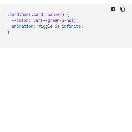
.
card
:
has
(
.
card__banner
)
{
--color
:
var
(
--green-
3
-hsl
);
animation
:
wiggle
6
s
infinite
;
}