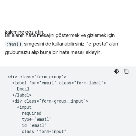
kalemine göz atın.
Bir alanın hata mesajını göstermek ve gizlemek için
:has()
simgesini de kullanabilirsiniz. "e-posta" alan
grubumuzu alıp buna bir hata mesajı ekleyin.
<div class="form-group">

  <label for="email" class="form-label">

    Email

  </label>

  <div class="form-group__input">

    <input

      required

      type="email"

      id="email"

      class="form-input"
