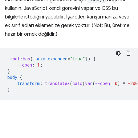
kullanın. JavaScript kendi görevini yapar ve CSS bu
bilgilerle istediğini yapabilir. İşaretleri karıştırmanıza veya
ek sınıf adları eklemenize gerek yoktur. (Not: Bu, üretime
hazır bir örnek değildir.)
:
root
:
has
([
aria-expanded
=
"true"
])
{
--open
:
1
;
}
body
{
transform
:
translateX
(
calc
(
var
(
--open
,
0
)
*
-200
}