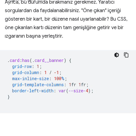
Ayrıca, bu durumda bırakmanız gerekmez. Yaratıcı
sorgulardan da faydalanabilirsiniz. "Öne çıkan" içeriği
gösteren bir kart, bir düzene nasıl uyarlanabilir? Bu CSS,
öne çıkarılan kartı düzenin tam genişliğine getirir ve bir
ızgaranın başına yerleştirir.
.
card
:
has
(
.
card__banner
)
{
grid-row
:
1
;
grid-column
:
1
/
-1
;
max-inline-size
:
100
%
;
grid-template-columns
:
1
fr
1
fr
;
border-left-width
:
var
(
--size-
4
);
}