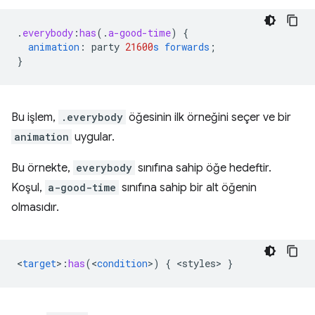
.
everybody
:
has
(
.
a-good-time
)
{
animation
:
party
21600
s
forwards
;
}
Bu işlem,
.everybody
öğesinin ilk örneğini seçer ve bir
animation
uygular.
Bu örnekte,
everybody
sınıfına sahip öğe hedeftir.
Koşul,
a-good-time
sınıfına sahip bir alt öğenin
olmasıdır.
<
target
>
:
has
(
<
condition
>
)
{
<
styles
>
}