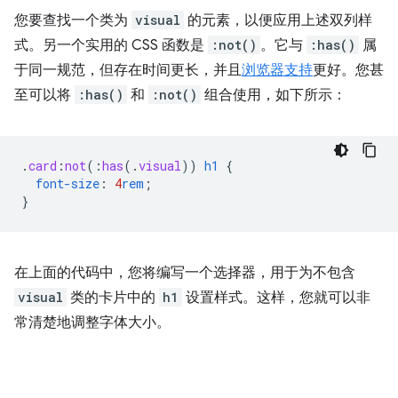
您要查找一个类为
visual
的元素，以便应用上述双列样
式。另一个实用的 CSS 函数是
:not()
。它与
:has()
属
于同一规范，但存在时间更长，并且
浏览器支持
更好。您甚
至可以将
:has()
和
:not()
组合使用，如下所示：
.
card
:
not
(
:
has
(
.
visual
))
h1
{
font-size
:
4
rem
;
}
在上面的代码中，您将编写一个选择器，用于为不包含
visual
类的卡片中的
h1
设置样式。这样，您就可以非
常清楚地调整字体大小。