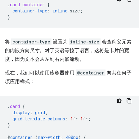
.
card-container
{
container-type
:
inline
-
size
;
}
将
container-type
设置为
inline-size
会查询父元素
的内嵌方向尺寸。对于英语等拉丁语言，这将是卡片的宽
度，因为文本会从左到右内嵌流动。
现在，我们可以使用该容器使用
@container
向其任何子
项应用样式：
.
card
{
display
:
grid
;
grid-template-columns
:
1
fr
1
fr
;
}
@
container
(
max-width
:
400px
)
{