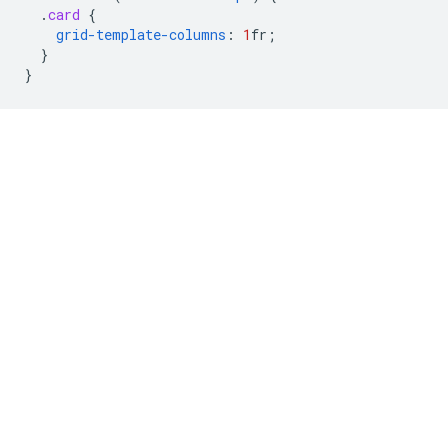
.
card
{
grid-template-columns
:
1
fr
;
}
}