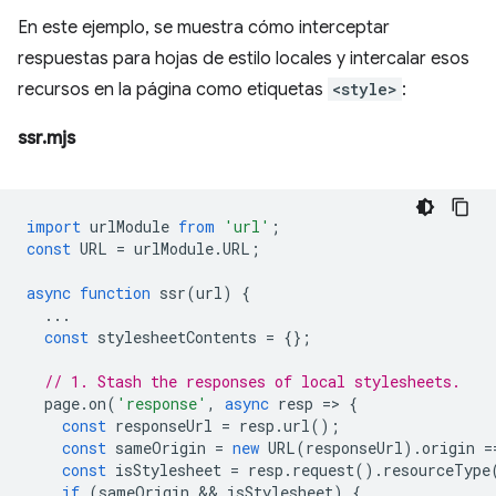
En este ejemplo, se muestra cómo interceptar
respuestas para hojas de estilo locales y intercalar esos
recursos en la página como etiquetas
<style>
:
ssr.mjs
import
urlModule
from
'url'
;
const
URL
=
urlModule
.
URL
;
async
function
ssr
(
url
)
{
...
const
stylesheetContents
=
{};
// 1. Stash the responses of local stylesheets.
page
.
on
(
'response'
,
async
resp
=
>
{
const
responseUrl
=
resp
.
url
();
const
sameOrigin
=
new
URL
(
responseUrl
).
origin
=
const
isStylesheet
=
resp
.
request
().
resourceType
if
(
sameOrigin
 && 
isStylesheet
)
{