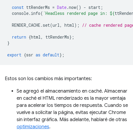
const
ttRenderMs
=
Date
.
now
()
-
start
;
console
.
info
(
`Headless rendered page in: 
${
ttRende
RENDER_CACHE
.
set
(
url
,
html
);
// cache rendered pag
return
{
html
,
ttRenderMs
};
}
export
{
ssr
as
default
};
Estos son los cambios más importantes:
Se agregó el almacenamiento en caché. Almacenar
en caché el HTML renderizado es la mayor ventaja
para acelerar los tiempos de respuesta. Cuando se
vuelve a solicitar la página, evitas ejecutar Chrome
sin interfaz gráfica. Más adelante, hablaré de otras
optimizaciones
.