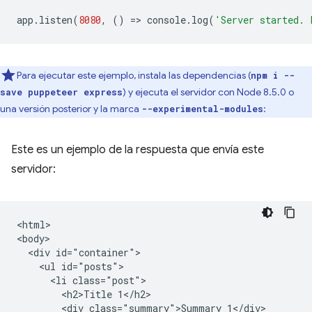
app
.
listen
(
8080
,
()
=
>
console
.
log
(
'Server started. 
Para ejecutar este ejemplo, instala las dependencias (
npm i --
) y ejecuta el servidor con Node 8.5.0 o
save puppeteer express
una versión posterior y la marca
:
--experimental-modules
Este es un ejemplo de la respuesta que envía este
servidor:
<html>

<body>

  <div id="container">

    <ul id="posts">

      <li class="post">

        <h2>Title 1</h2>

        <div class="summary">Summary 1</div>
