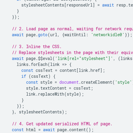
stylesheetContents
[
responseUrl
]
=
await
resp
.
te
}
});
// 2. Load page as normal, waiting for network req
await
page
.
goto
(
url
,
{
waitUntil
:
'networkidle0'
});
// 3. Inline the CSS.
// Replace stylesheets in the page with their equiv
await
page
.
$$eval
(
'link[rel="stylesheet"]'
,
(
links
links
.
forEach
(
link
=
>
{
const
cssText
=
content
[
link
.
href
];
if
(
cssText
)
{
const
style
=
document
.
createElement
(
'style'
style
.
textContent
=
cssText
;
link
.
replaceWith
(
style
);
}
});
},
stylesheetContents
);
// 4. Get updated serialized HTML of page.
const
html
=
await
page
.
content
();