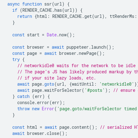
async
function
ssr
(
url
)
{
if
(
RENDER_CACHE
.
has
(
url
))
{
return
{
html
:
RENDER_CACHE
.
get
(
url
),
ttRenderMs
:
}
const
start
=
Date
.
now
();
const
browser
=
await
puppeteer
.
launch
();
const
page
=
await
browser
.
newPage
();
try
{
// networkidle0 waits for the network to be idle
// The page's JS has likely produced markup by t
// if your site lazy loads, etc.
await
page
.
goto
(
url
,
{
waitUntil
:
'networkidle0'
}
await
page
.
waitForSelector
(
'#posts'
);
// ensure 
}
catch
(
err
)
{
console
.
error
(
err
);
throw
new
Error
(
'page.goto/waitForSelector timed
}
const
html
=
await
page
.
content
();
// serialized H
await
browser
.
close
();