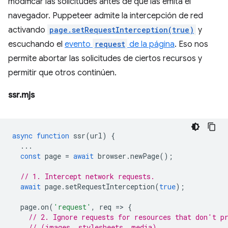
modificar las solicitudes antes de que las emita el
navegador. Puppeteer admite la intercepción de red
activando
page.setRequestInterception(true)
y
escuchando el
evento
request
de la página
. Eso nos
permite abortar las solicitudes de ciertos recursos y
permitir que otros continúen.
ssr.mjs
async
function
ssr
(
url
)
{
...
const
page
=
await
browser
.
newPage
();
// 1. Intercept network requests.
await
page
.
setRequestInterception
(
true
);
page
.
on
(
'request'
,
req
=
>
{
// 2. Ignore requests for resources that don't p
// (images, stylesheets, media).