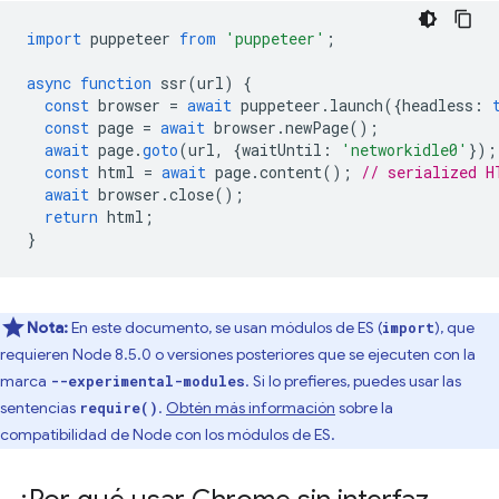
import
puppeteer
from
'puppeteer'
;
async
function
ssr
(
url
)
{
const
browser
=
await
puppeteer
.
launch
({
headless
:
const
page
=
await
browser
.
newPage
();
await
page
.
goto
(
url
,
{
waitUntil
:
'networkidle0'
});
const
html
=
await
page
.
content
();
// serialized H
await
browser
.
close
();
return
html
;
}
Nota:
En este documento, se usan módulos de ES (
), que
import
requieren Node 8.5.0 o versiones posteriores que se ejecuten con la
marca
. Si lo prefieres, puedes usar las
--experimental-modules
sentencias
.
Obtén más información
sobre la
require()
compatibilidad de Node con los módulos de ES.