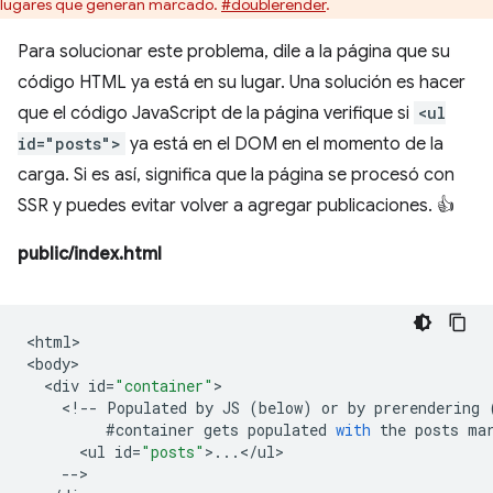
lugares que generan marcado.
#doublerender
.
Para solucionar este problema, dile a la página que su
código HTML ya está en su lugar. Una solución es hacer
que el código JavaScript de la página verifique si
<ul
id="posts">
ya está en el DOM en el momento de la
carga. Si es así, significa que la página se procesó con
SSR y puedes evitar volver a agregar publicaciones. 👍
public/index.html
<
html
>

<
body
<
div
id
=
"container"
<
!--
Populated
by
JS
(
below
)
or
by
prerendering
#container
gets
populated
with
the
posts
ma
<
ul
id
=
"posts"
>
...
<
/
ul
--