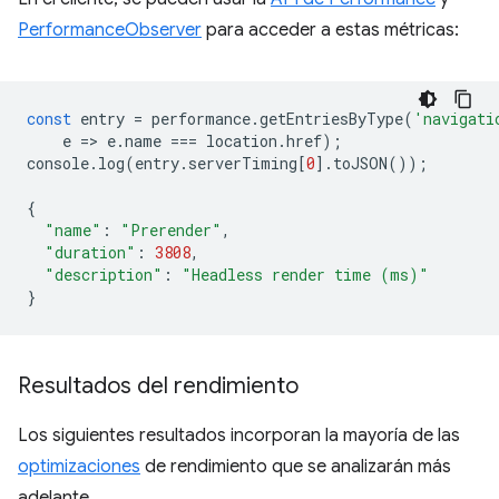
PerformanceObserver
para acceder a estas métricas:
const
entry
=
performance
.
getEntriesByType
(
'navigati
e
=
>
e
.
name
===
location
.
href
);
console
.
log
(
entry
.
serverTiming
[
0
].
toJSON
());
{
"name"
:
"Prerender"
,
"duration"
:
3808
,
"description"
:
"Headless render time (ms)"
}
Resultados del rendimiento
Los siguientes resultados incorporan la mayoría de las
optimizaciones
de rendimiento que se analizarán más
adelante.