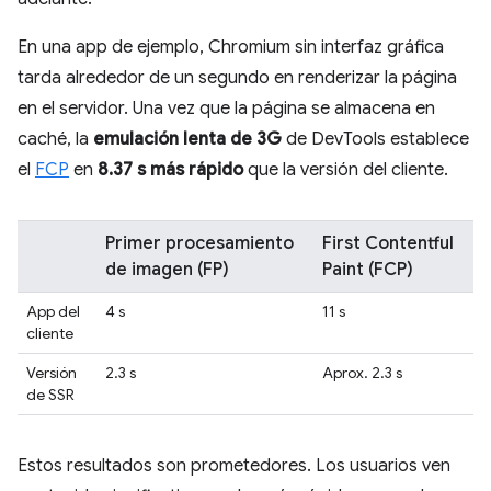
En una app de ejemplo, Chromium sin interfaz gráfica
tarda alrededor de un segundo en renderizar la página
en el servidor. Una vez que la página se almacena en
caché, la
emulación lenta de 3G
de DevTools establece
el
FCP
en
8.37 s más rápido
que la versión del cliente.
Primer procesamiento
First Contentful
de imagen (FP)
Paint (FCP)
App del
4 s
11 s
cliente
Versión
2.3 s
Aprox. 2.3 s
de SSR
Estos resultados son prometedores. Los usuarios ven