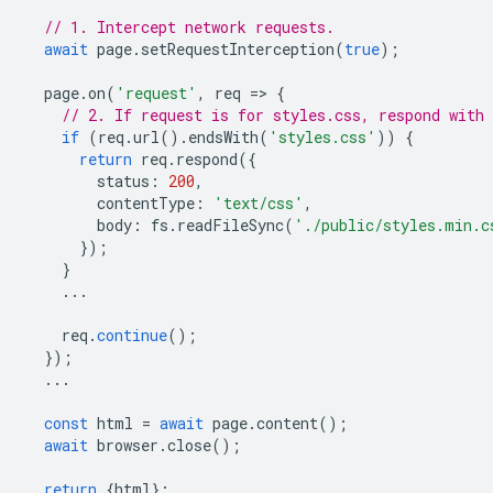
// 1. Intercept network requests.
await
page
.
setRequestInterception
(
true
);
page
.
on
(
'request'
,
req
=
>
{
// 2. If request is for styles.css, respond with
if
(
req
.
url
().
endsWith
(
'styles.css'
))
{
return
req
.
respond
({
status
:
200
,
contentType
:
'text/css'
,
body
:
fs
.
readFileSync
(
'./public/styles.min.c
});
}
...
req
.
continue
();
});
...
const
html
=
await
page
.
content
();
await
browser
.
close
();
return
{
html
};