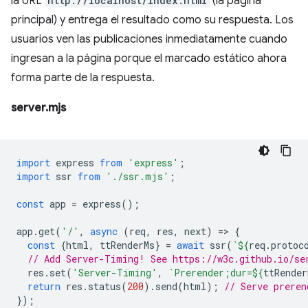
la URL
http://localhost/index.html
(la página
principal) y entrega el resultado como su respuesta. Los
usuarios ven las publicaciones inmediatamente cuando
ingresan a la página porque el marcado estático ahora
forma parte de la respuesta.
server.mjs
import
express
from
'express'
;
import
ssr
from
'./ssr.mjs'
;
const
app
=
express
();
app
.
get
(
'/'
,
async
(
req
,
res
,
next
)
=
>
{
const
{
html
,
ttRenderMs
}
=
await
ssr
(
`
${
req
.
protoc
// Add Server-Timing! See https://w3c.github.io/se
res
.
set
(
'Server-Timing'
,
`Prerender;dur=
${
ttRender
return
res
.
status
(
200
).
send
(
html
);
// Serve preren
});