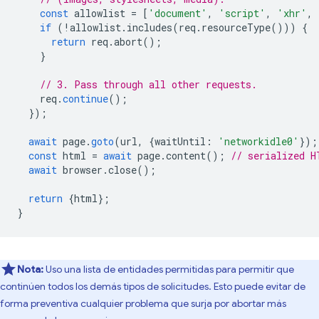
const
allowlist
=
[
'document'
,
'script'
,
'xhr'
,
if
(
!
allowlist
.
includes
(
req
.
resourceType
()))
{
return
req
.
abort
();
}
// 3. Pass through all other requests.
req
.
continue
();
});
await
page
.
goto
(
url
,
{
waitUntil
:
'networkidle0'
});
const
html
=
await
page
.
content
();
// serialized H
await
browser
.
close
();
return
{
html
};
}
Nota:
Uso una lista de entidades permitidas para permitir que
continúen todos los demás tipos de solicitudes. Esto puede evitar de
forma preventiva cualquier problema que surja por abortar más