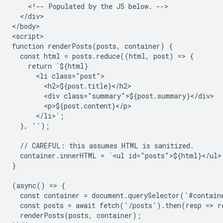
    <!-- Populated by the JS below. -->

  </div>

</body>

<script>

function renderPosts(posts, container) {

  const html = posts.reduce((html, post) => {

    return `${html}

      <li class="post">

        <h2>${post.title}</h2>

        <div class="summary">${post.summary}</div>

        <p>${post.content}</p>

      </li>`;

  }, '');

  // CAREFUL: this assumes HTML is sanitized.

  container.innerHTML = `<ul id="posts">${html}</ul>`
}

(async() => {

  const container = document.querySelector('#containe
  const posts = await fetch('/posts').then(resp => r
  renderPosts(posts, container);
