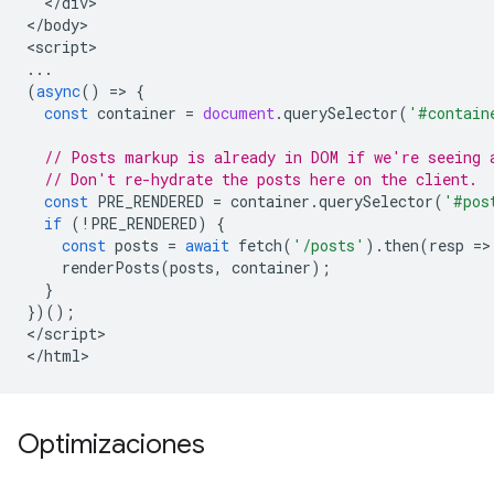
<
/div
>

<
/body
>

<
script
...
(
async
()
=
>
{
const
container
=
document
.
querySelector
(
'#contain
// Posts markup is already in DOM if we're seeing 
// Don't re-hydrate the posts here on the client.
const
PRE_RENDERED
=
container
.
querySelector
(
'#pos
if
(
!
PRE_RENDERED
)
{
const
posts
=
await
fetch
(
'/posts'
).
then
(
resp
=
>
renderPosts
(
posts
,
container
);
}
})();
<
/script
>

<
/html
Optimizaciones