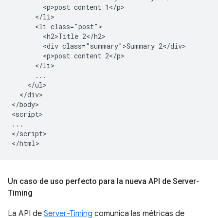
        <p>post content 1</p>

      </li>

      <li class="post">

        <h2>Title 2</h2>

        <div class="summary">Summary 2</div>

        <p>post content 2</p>

      </li>

      ...

    </ul>

  </div>

</body>

<script>

...

</script>

Un caso de uso perfecto para la nueva API de Server-
Timing
La API de
Server-Timing
comunica las métricas de