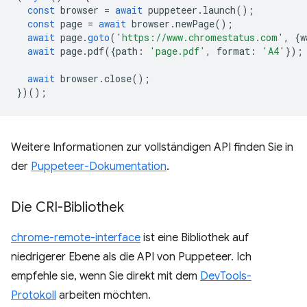
const
browser
=
await
puppeteer
.
launch
();
const
page
=
await
browser
.
newPage
();
await
page
.
goto
(
'https://www.chromestatus.com'
,
{
w
await
page
.
pdf
({
path
:
'page.pdf'
,
format
:
'A4'
});
await
browser
.
close
();
})();
Weitere Informationen zur vollständigen API finden Sie in
der
Puppeteer-Dokumentation
.
Die CRI-Bibliothek
chrome-remote-interface
ist eine Bibliothek auf
niedrigerer Ebene als die API von Puppeteer. Ich
empfehle sie, wenn Sie direkt mit dem
DevTools-
Protokoll
arbeiten möchten.