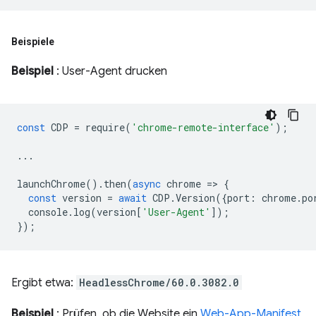
Beispiele
Beispiel
: User-Agent drucken
const
CDP
=
require
(
'chrome-remote-interface'
);
...
launchChrome
().
then
(
async
chrome
=
>
{
const
version
=
await
CDP
.
Version
({
port
:
chrome
.
po
console
.
log
(
version
[
'User-Agent'
]);
});
Ergibt etwa:
HeadlessChrome/60.0.3082.0
Beispiel
: Prüfen, ob die Website ein
Web-App-Manifest