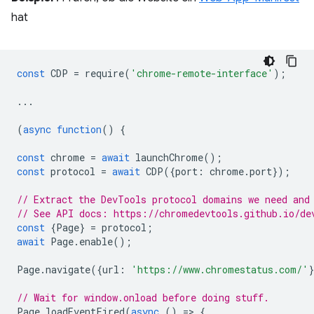
hat
const
CDP
=
require
(
'chrome-remote-interface'
);
...
(
async
function
()
{
const
chrome
=
await
launchChrome
();
const
protocol
=
await
CDP
({
port
:
chrome
.
port
});
// Extract the DevTools protocol domains we need and
// See API docs: https://chromedevtools.github.io/de
const
{
Page
}
=
protocol
;
await
Page
.
enable
();
Page
.
navigate
({
url
:
'https://www.chromestatus.com/'
// Wait for window.onload before doing stuff.
Page
.
loadEventFired
(
async
()
=
>
{