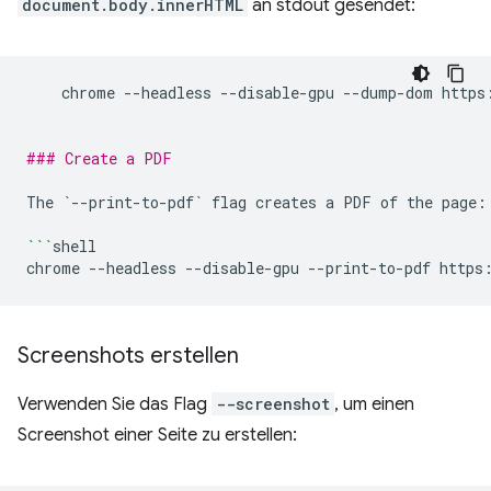
document.body.innerHTML
an stdout gesendet:
chrome
--headless
--disable-gpu
--dump-dom
https
### Create a PDF
The
`
--print-to-pdf
`
flag
creates
a
PDF
of
the
page:

```
shell

chrome
--headless
--disable-gpu
--print-to-pdf
Screenshots erstellen
Verwenden Sie das Flag
--screenshot
, um einen
Screenshot einer Seite zu erstellen: