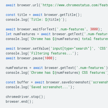
await
browser
.
url
(
'https://www.chromestatus.com/feat
const
title
=
await
browser
.
getTitle
();
console
.
log
(
`Title: 
${
title
}
`
);
await
browser
.
waitForText
(
'.num-features'
,
3000
);
let
numFeatures
=
await
browser
.
getText
(
'.num-featur
console
.
log
(
`Chrome has 
${
numFeatures
}
 total feature
await
browser
.
setValue
(
'input[type="search"]'
,
'CSS'
console
.
log
(
'Filtering features...'
);
await
browser
.
pause
(
1000
);
numFeatures
=
await
browser
.
getText
(
'.num-features'
)
console
.
log
(
`Chrome has 
${
numFeatures
}
 CSS features`
const
buffer
=
await
browser
.
saveScreenshot
(
'screens
console
.
log
(
'Saved screenshot...'
);
chromedriver
.
stop
();
browser
.
end
();