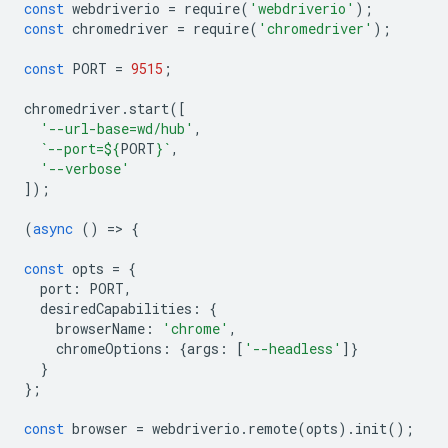
const
webdriverio
=
require
(
'webdriverio'
);
const
chromedriver
=
require
(
'chromedriver'
);
const
PORT
=
9515
;
chromedriver
.
start
([
'--url-base=wd/hub'
,
`--port=
${
PORT
}
`
,
'--verbose'
]);
(
async
()
=
>
{
const
opts
=
{
port
:
PORT
,
desiredCapabilities
:
{
browserName
:
'chrome'
,
chromeOptions
:
{
args
:
[
'--headless'
]}
}
};
const
browser
=
webdriverio
.
remote
(
opts
).
init
();