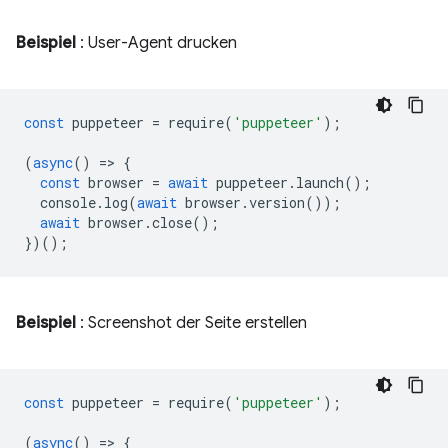
Beispiel
: User-Agent drucken
const
puppeteer
=
require
(
'puppeteer'
);
(
async
()
=
>
{
const
browser
=
await
puppeteer
.
launch
();
console
.
log
(
await
browser
.
version
());
await
browser
.
close
();
})();
Beispiel
: Screenshot der Seite erstellen
const
puppeteer
=
require
(
'puppeteer'
);
(
async
()
=
>
{