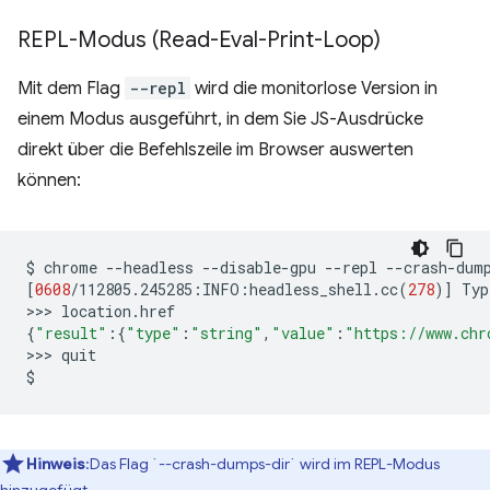
REPL-Modus (Read-Eval-Print-Loop)
Mit dem Flag
--repl
wird die monitorlose Version in
einem Modus ausgeführt, in dem Sie JS-Ausdrücke
direkt über die Befehlszeile im Browser auswerten
können:
$
chrome
--headless
--disable-gpu
--repl
--crash-dum
[
0608
/112805.245285:INFO:headless_shell.cc
(
278
)]
Typ
>>>
{
"result"
:
{
"type"
:
"string"
,
"value"
:
"https://www.chr
>>>
quit

Hinweis
:Das Flag `--crash-dumps-dir` wird im REPL-Modus