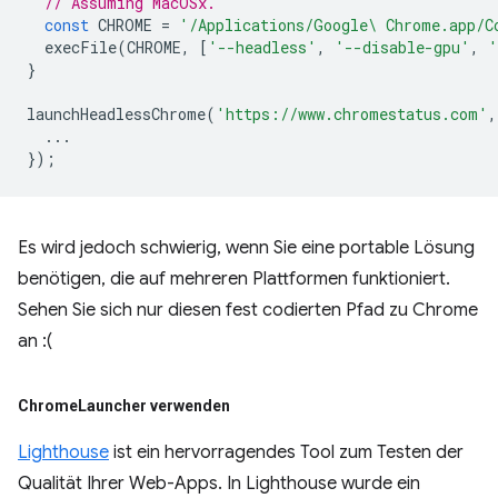
// Assuming MacOSx.
const
CHROME
=
'/Applications/Google\ Chrome.app/C
execFile
(
CHROME
,
[
'--headless'
,
'--disable-gpu'
,
'
}
launchHeadlessChrome
(
'https://www.chromestatus.com'
,
...
});
Es wird jedoch schwierig, wenn Sie eine portable Lösung
benötigen, die auf mehreren Plattformen funktioniert.
Sehen Sie sich nur diesen fest codierten Pfad zu Chrome
an :(
Chrome
Launcher verwenden
Lighthouse
ist ein hervorragendes Tool zum Testen der
Qualität Ihrer Web-Apps. In Lighthouse wurde ein