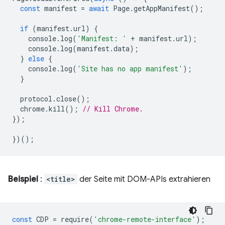
const
manifest
=
await
Page
.
getAppManifest
();
if
(
manifest
.
url
)
{
console
.
log
(
'Manifest: '
+
manifest
.
url
);
console
.
log
(
manifest
.
data
);
}
else
{
console
.
log
(
'Site has no app manifest'
);
}
protocol
.
close
();
chrome
.
kill
();
// Kill Chrome.
});
})();
Beispiel
:
<title>
der Seite mit DOM-APIs extrahieren
const
CDP
=
require
(
'chrome-remote-interface'
);