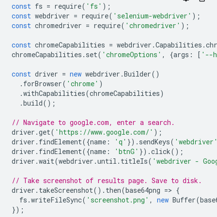
const
fs
=
require
(
'fs'
);
const
webdriver
=
require
(
'selenium-webdriver'
);
const
chromedriver
=
require
(
'chromedriver'
);
const
chromeCapabilities
=
webdriver
.
Capabilities
.
ch
chromeCapabilities
.
set
(
'chromeOptions'
,
{
args
:
[
'--h
const
driver
=
new
webdriver
.
Builder
()
.
forBrowser
(
'chrome'
)
.
withCapabilities
(
chromeCapabilities
)
.
build
();
// Navigate to google.com, enter a search.
driver
.
get
(
'https://www.google.com/'
);
driver
.
findElement
({
name
:
'q'
}).
sendKeys
(
'webdriver
driver
.
findElement
({
name
:
'btnG'
}).
click
();
driver
.
wait
(
webdriver
.
until
.
titleIs
(
'webdriver - Goo
// Take screenshot of results page. Save to disk.
driver
.
takeScreenshot
().
then
(
base64png
=
>
{
fs
.
writeFileSync
(
'screenshot.png'
,
new
Buffer
(
base
});