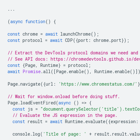
...
(
async
function
()
{
const
chrome
=
await
launchChrome
();
const
protocol
=
await
CDP
({
port
:
chrome
.
port
});
// Extract the DevTools protocol domains we need and
// See API docs: https://chromedevtools.github.io/de
const
{
Page
,
Runtime
}
=
protocol
;
await
Promise
.
all
([
Page
.
enable
(),
Runtime
.
enable
()]
Page
.
navigate
({
url
:
'https://www.chromestatus.com/'
// Wait for window.onload before doing stuff.
Page
.
loadEventFired
(
async
()
=
>
{
const
js
=
"document.querySelector('title').textCo
// Evaluate the JS expression in the page.
const
result
=
await
Runtime
.
evaluate
({
expression
:
console
.
log
(
'Title of page: '
+
result
.
result
.
valu