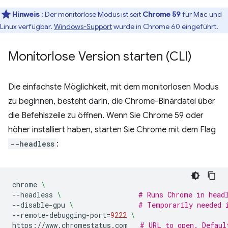
Hinweis
: Der monitorlose Modus ist seit
Chrome 59
für Mac und
Linux verfügbar.
Windows-Support
wurde in Chrome 60 eingeführt.
Monitorlose Version starten (CLI)
Die einfachste Möglichkeit, mit dem monitorlosen Modus
zu beginnen, besteht darin, die Chrome-Binärdatei über
die Befehlszeile zu öffnen. Wenn Sie Chrome 59 oder
höher installiert haben, starten Sie Chrome mit dem Flag
--headless
:
chrome
\
--headless
\ 
# Runs Chrome in head
--disable-gpu
\ 
# Temporarily needed 
--remote-debugging-port
=
9222
\
https://www.chromestatus.com
# URL to open. Defaul