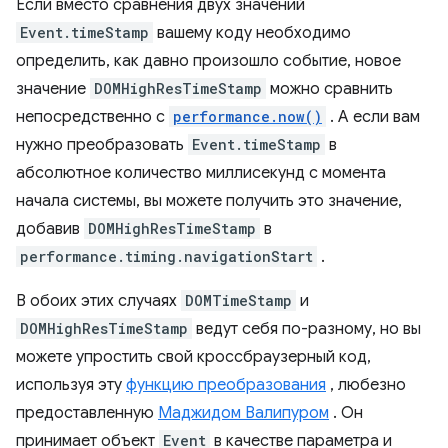
Если вместо сравнения двух значений
Event.timeStamp
вашему коду необходимо
определить, как давно произошло событие, новое
значение
DOMHighResTimeStamp
можно сравнить
непосредственно с
performance.now()
. А если вам
нужно преобразовать
Event.timeStamp
в
абсолютное количество миллисекунд с момента
начала системы, вы можете получить это значение,
добавив
DOMHighResTimeStamp
в
performance.timing.navigationStart
.
В обоих этих случаях
DOMTimeStamp
и
DOMHighResTimeStamp
ведут себя по-разному, но вы
можете упростить свой кроссбраузерный код,
используя эту
функцию преобразования
, любезно
предоставленную
Маджидом Валипуром
. Он
принимает объект
Event
в качестве параметра и