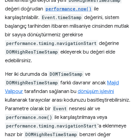
belirlemesi gerekiyorsa yeni
DOMHighResTimeStamp
değeri doğrudan
performance.now()
ile
karşılaştırılabilir.
Event.timeStamp
değerini, sistem
başlangıç tarihinden itibaren milisaniye cinsinden mutlak
bir sayıya dönüştürmeniz gerekirse
performance.timing.navigationStart
değerine
DOMHighResTimeStamp
ekleyerek bu değeri elde
edebilirsiniz.
Her iki durumda da
DOMTimeStamp
ve
DOMHighResTimeStamp
farklı davranır ancak
Majid
Valipour
tarafından sağlanan bu
dönüşüm işlevini
kullanarak tarayıcılar arası kodunuzu basitleştirebilirsiniz.
Parametre olarak bir
Event
nesnesi alır ve
performance.now()
ile karşılaştırılmaya veya
performance.timing.navigationStart
'a eklenmeye
hazır bir
DOMHighResTimeStamp
benzeri değer