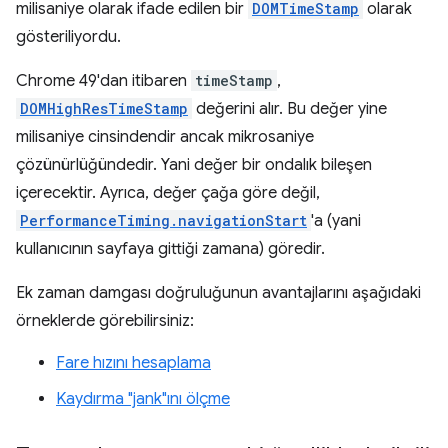
milisaniye olarak ifade edilen bir
DOMTimeStamp
olarak
gösteriliyordu.
Chrome 49'dan itibaren
timeStamp
,
DOMHighResTimeStamp
değerini alır. Bu değer yine
milisaniye cinsindendir ancak mikrosaniye
çözünürlüğündedir. Yani değer bir ondalık bileşen
içerecektir. Ayrıca, değer çağa göre değil,
PerformanceTiming.navigationStart
'a (yani
kullanıcının sayfaya gittiği zamana) göredir.
Ek zaman damgası doğruluğunun avantajlarını aşağıdaki
örneklerde görebilirsiniz:
Fare hızını hesaplama
Kaydırma "jank"ını ölçme