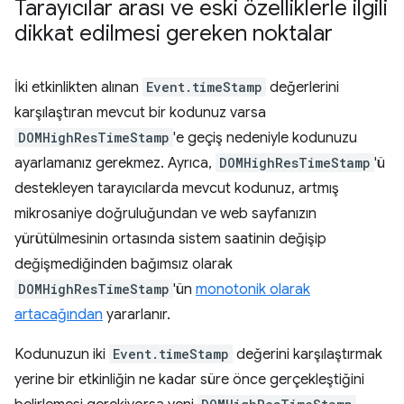
Tarayıcılar arası ve eski özelliklerle ilgili
dikkat edilmesi gereken noktalar
İki etkinlikten alınan
Event.timeStamp
değerlerini
karşılaştıran mevcut bir kodunuz varsa
DOMHighResTimeStamp
'e geçiş nedeniyle kodunuzu
ayarlamanız gerekmez. Ayrıca,
DOMHighResTimeStamp
'ü
destekleyen tarayıcılarda mevcut kodunuz, artmış
mikrosaniye doğruluğundan ve web sayfanızın
yürütülmesinin ortasında sistem saatinin değişip
değişmediğinden bağımsız olarak
DOMHighResTimeStamp
'ün
monotonik olarak
artacağından
yararlanır.
Kodunuzun iki
Event.timeStamp
değerini karşılaştırmak
yerine bir etkinliğin ne kadar süre önce gerçekleştiğini