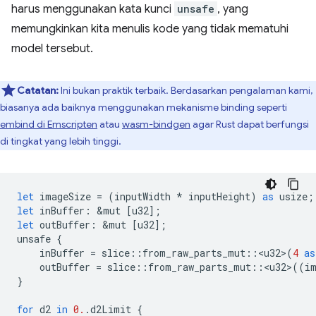
harus menggunakan kata kunci
unsafe
, yang
memungkinkan kita menulis kode yang tidak mematuhi
model tersebut.
Catatan:
Ini bukan praktik terbaik. Berdasarkan pengalaman kami,
biasanya ada baiknya menggunakan mekanisme binding seperti
embind di Emscripten
atau
wasm-bindgen
agar Rust dapat berfungsi
di tingkat yang lebih tinggi.
let
imageSize
=
(
inputWidth
*
inputHeight
)
as
usize
;
let
inBuffer
:
&
mut
[
u32
];
let
outBuffer
:
&
mut
[
u32
];
unsafe
{
inBuffer
=
slice
::
from_raw_parts_mut
::
<
u32
>
(
4
as
outBuffer
=
slice
::
from_raw_parts_mut
::
<
u32
>
((
i
}
for
d2
in
0.
.
d2Limit
{