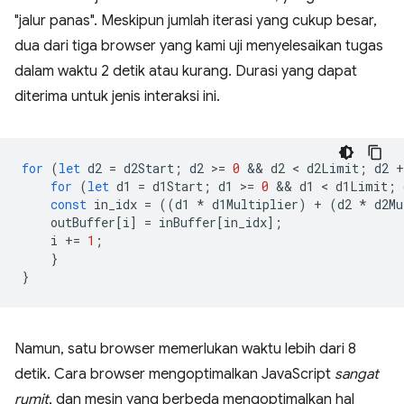
"jalur panas". Meskipun jumlah iterasi yang cukup besar,
dua dari tiga browser yang kami uji menyelesaikan tugas
dalam waktu 2 detik atau kurang. Durasi yang dapat
diterima untuk jenis interaksi ini.
for
(
let
d2
=
d2Start
;
d2
>
=
0
 && 
d2
 < 
d2Limit
;
d2
+
for
(
let
d1
=
d1Start
;
d1
>
=
0
 && 
d1
 < 
d1Limit
;
const
in_idx
=
((
d1
*
d1Multiplier
)
+
(
d2
*
d2Mu
outBuffer
[
i
]
=
inBuffer
[
in_idx
];
i
+=
1
;
}
}
Namun, satu browser memerlukan waktu lebih dari 8
detik. Cara browser mengoptimalkan JavaScript
sangat
rumit
, dan mesin yang berbeda mengoptimalkan hal