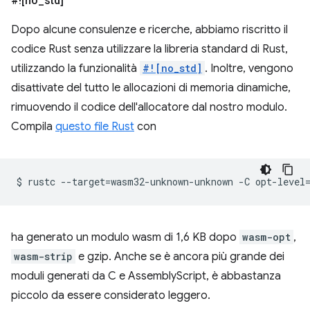
#![no
_
std]
Dopo alcune consulenze e ricerche, abbiamo riscritto il
codice Rust senza utilizzare la libreria standard di Rust,
utilizzando la funzionalità
#![no_std]
. Inoltre, vengono
disattivate del tutto le allocazioni di memoria dinamiche,
rimuovendo il codice dell'allocatore dal nostro modulo.
Compila
questo file Rust
con
$
rustc
--target
=
wasm32-unknown-unknown
-C
opt-level
ha generato un modulo wasm di 1,6 KB dopo
wasm-opt
,
wasm-strip
e gzip. Anche se è ancora più grande dei
moduli generati da C e AssemblyScript, è abbastanza
piccolo da essere considerato leggero.