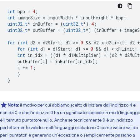
int
bpp
=
4
;
int
imageSize
=
inputWidth
*
inputHeight
*
bpp
;
uint32_t
*
inBuffer
=
(
uint32_t
*
)
4
;
uint32_t
*
outBuffer
=
(
uint32_t
*
)
(
inBuffer
+
imageS
for
(
int
d2
=
d2Start
;
d2
>
=
0
 && 
d2
 < 
d2Limit
;
d2
+
for
(
int
d1
=
d1Start
;
d1
>
=
0
 && 
d1
 < 
d1Limit
;
int
in_idx
=
((
d1
*
d1Multiplier
)
+
(
d2
*
d2Mult
outBuffer
[
i
]
=
inBuffer
[
in_idx
];
i
+=
1
;
}
}
Nota:
il motivo per cui abbiamo scelto di iniziare dall'indirizzo 4 e
non da 0 è che l'indirizzo 0 ha un significato speciale in molti linguaggi:
è il temuto puntatore nullo. Anche se tecnicamente 0 è un indirizzo
perfettamente valido, molti linguaggi escludono 0 come valore valido
per i puntatori e generano un'eccezione o semplicemente passano a