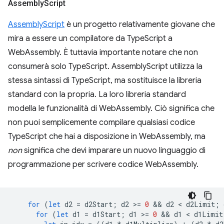
Assembly
Script
AssemblyScript
è un progetto relativamente giovane che
mira a essere un compilatore da TypeScript a
WebAssembly. È tuttavia importante notare che non
consumerà solo TypeScript. AssemblyScript utilizza la
stessa sintassi di TypeScript, ma sostituisce la libreria
standard con la propria. La loro libreria standard
modella le funzionalità di WebAssembly. Ciò significa che
non puoi semplicemente compilare qualsiasi codice
TypeScript che hai a disposizione in WebAssembly, ma
non
significa che devi imparare un nuovo linguaggio di
programmazione per scrivere codice WebAssembly.
for
(
let
d2
=
d2Start
;
d2
>
=
0
 && 
d2
 < 
d2Limit
;
for
(
let
d1
=
d1Start
;
d1
>
=
0
 && 
d1
 < 
d1Limit