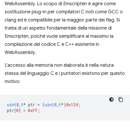
WebAssembly. Lo scopo di Emscripten è agire come
sostituzione plug-in per compilatori C noti come GCC o
clang ed è compatibile per la maggior parte dei flag. Si
tratta di un aspetto fondamentale della missione di
Emscripten, poiché vuole semplificare al massimo la
compilazione del codice C e C++ esistente in
WebAssembly.
L'accesso alla memoria non elaborata è nella natura
stessa del linguaggio C e i puntatori esistono per questo
motivo:
uint8_t
*
ptr
=
(
uint8_t
*
)
0x124
;
ptr
[
0
]
=
0xFF
;