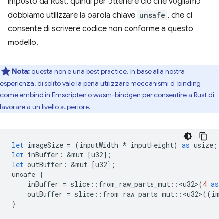
imposto da Rust, quindi per ottenere ciò che vogliamo
dobbiamo utilizzare la parola chiave
unsafe
, che ci
consente di scrivere codice non conforme a questo
modello.
Nota:
questa non è una best practice. In base alla nostra
esperienza, di solito vale la pena utilizzare meccanismi di binding
come
embind in Emscripten
o
wasm-bindgen
per consentire a Rust di
lavorare a un livello superiore.
let
imageSize
=
(
inputWidth
*
inputHeight
)
as
usize
;
let
inBuffer
:
&
mut
[
u32
];
let
outBuffer
:
&
mut
[
u32
];
unsafe
{
inBuffer
=
slice
::
from_raw_parts_mut
::
<
u32
>
(
4
as
outBuffer
=
slice
::
from_raw_parts_mut
::
<
u32
>
((
i
}