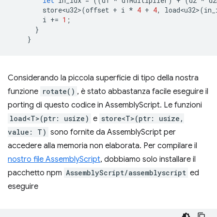
let
in_idx
=
((
d1
*
d1Multiplier
)
+
(
d2
*
d2
store<u32>
(
offset
+
i
*
4
+
4
,
load<u32>
(
in_
i
+=
1
;
}
}
Considerando la piccola superficie di tipo della nostra
funzione
rotate()
, è stato abbastanza facile eseguire il
porting di questo codice in AssemblyScript. Le funzioni
load<T>(ptr: usize)
e
store<T>(ptr: usize,
value: T)
sono fornite da AssemblyScript per
accedere alla memoria non elaborata. Per compilare il
nostro file AssemblyScript
, dobbiamo solo installare il
pacchetto npm
AssemblyScript/assemblyscript
ed
eseguire