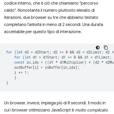
codice interno, che è ciò che chiamiamo "percorso
caldo". Nonostante il numero piuttosto elevato di
iterazioni, due browser su tre che abbiamo testato
completano l'attività in meno di 2 secondi. Una durata
accettabile per questo tipo di interazione.
for
(
let
d2
=
d2Start
;
d2
>
=
0
 && 
d2
 < 
d2Limit
;
d2
+
for
(
let
d1
=
d1Start
;
d1
>
=
0
 && 
d1
 < 
d1Limit
;
const
in_idx
=
((
d1
*
d1Multiplier
)
+
(
d2
*
d2Mu
outBuffer
[
i
]
=
inBuffer
[
in_idx
];
i
+=
1
;
}
}
Un browser, invece, impiega più di 8 secondi. Il modo in
cui i browser ottimizzano JavaScript è
molto complicato