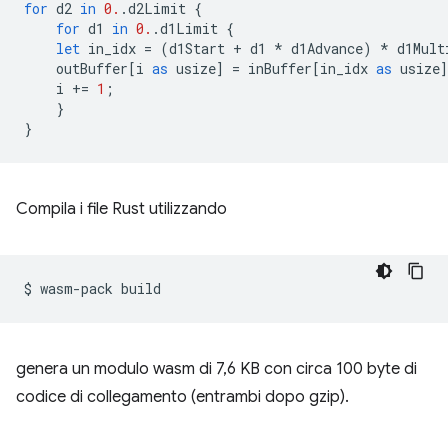
for
d2
in
0.
.
d2Limit
{
for
d1
in
0.
.
d1Limit
{
let
in_idx
=
(
d1Start
+
d1
*
d1Advance
)
*
d1Mult
outBuffer
[
i
as
usize
]
=
inBuffer
[
in_idx
as
usize
i
+=
1
;
}
}
Compila i file Rust utilizzando
$
wasm-pack
genera un modulo wasm di 7,6 KB con circa 100 byte di
codice di collegamento (entrambi dopo gzip).