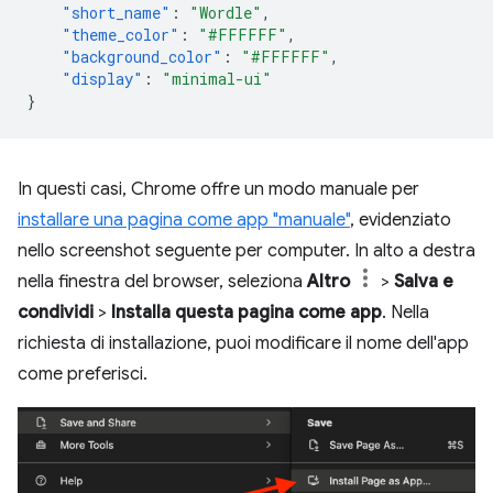
"short_name"
:
"Wordle"
,
"theme_color"
:
"#FFFFFF"
,
"background_color"
:
"#FFFFFF"
,
"display"
:
"minimal-ui"
}
In questi casi, Chrome offre un modo manuale per
installare una pagina come app "manuale"
, evidenziato
nello screenshot seguente per computer. In alto a destra
nella finestra del browser, seleziona
Altro
>
Salva e
condividi
>
Installa questa pagina come app
. Nella
richiesta di installazione, puoi modificare il nome dell'app
come preferisci.