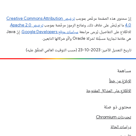
إنّ محتوى هذه الصفحة مرخّص بموجب
ترخيص Creative Commons Attribution
4.0‏
ما لم يُنصّ على خلاف ذلك، ونماذج الرموز مرخّصة بموجب
ترخيص Apache 2.0‏
.
للاطّلاع على التفاصيل، يُرجى مراجعة
سياسات موقع Google Developers‏
. إنّ Java
هي علامة تجارية مسجَّلة لشركة Oracle و/أو شركائها التابعين.
تاريخ التعديل الأخير: 2023-10-23 (حسب التوقيت العالمي المتفَّق عليه)
مساهمة
الإبلاغ عن خطأ
الاطّلاع على المشاكل المفتوحة
محتوى ذو صلة
تحديثات Chromium
دراسات الحالة