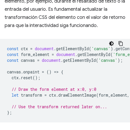
elemento, por ejemplo, durante el resaltado de texto o la
entrada del usuario. Es fundamental actualizar la
transformación CSS del elemento con el valor de retorno
para que la interactividad siga funcionando.
const
ctx
=
document
.
getElementById
(
'canvas'
).
getCon
const
form_element
=
document
.
getElementById
(
'form_e
const
canvas
=
document
.
getElementById
(
'canvas'
);
canvas
.
onpaint
=
()
=
>
{
ctx
.
reset
();
// Draw the form element at x:0, y:0
let
transform
=
ctx
.
drawElementImage
(
form_element
,
// Use the transform returned later on...
};