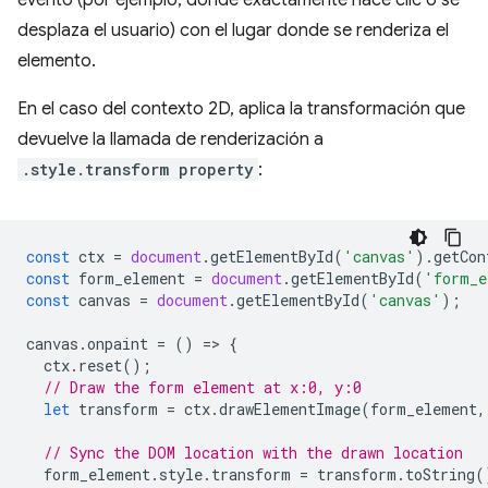
evento (por ejemplo, dónde exactamente hace clic o se
desplaza el usuario) con el lugar donde se renderiza el
elemento.
En el caso del contexto 2D, aplica la transformación que
devuelve la llamada de renderización a
.style.transform property
:
const
ctx
=
document
.
getElementById
(
'canvas'
).
getCon
const
form_element
=
document
.
getElementById
(
'form_e
const
canvas
=
document
.
getElementById
(
'canvas'
);
canvas
.
onpaint
=
()
=
>
{
ctx
.
reset
();
// Draw the form element at x:0, y:0
let
transform
=
ctx
.
drawElementImage
(
form_element
,
// Sync the DOM location with the drawn location
form_element
.
style
.
transform
=
transform
.
toString
(