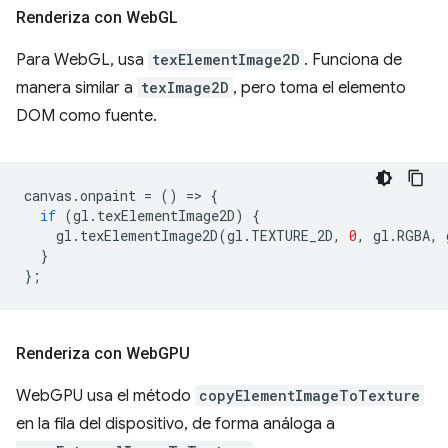
Renderiza con Web
GL
Para WebGL, usa
texElementImage2D
. Funciona de
manera similar a
texImage2D
, pero toma el elemento
DOM como fuente.
canvas
.
onpaint
=
()
=
>
{
if
(
gl
.
texElementImage2D
)
{
gl
.
texElementImage2D
(
gl
.
TEXTURE_2D
,
0
,
gl
.
RGBA
,
}
};
Renderiza con Web
GPU
WebGPU usa el método
copyElementImageToTexture
en la fila del dispositivo, de forma análoga a