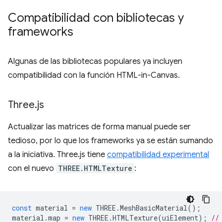
Compatibilidad con bibliotecas y
frameworks
Algunas de las bibliotecas populares ya incluyen
compatibilidad con la función HTML-in-Canvas.
Three
.
js
Actualizar las matrices de forma manual puede ser
tedioso, por lo que los frameworks ya se están sumando
a la iniciativa. Three.js tiene
compatibilidad experimental
con el nuevo
THREE.HTMLTexture
:
const
material
=
new
THREE
.
MeshBasicMaterial
();
material
.
map
=
new
THREE
.
HTMLTexture
(
uiElement
);
//