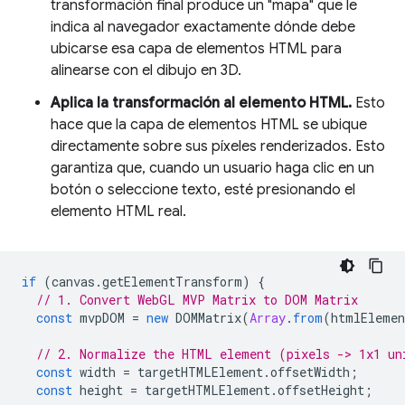
transformación final produce un "mapa" que le
indica al navegador exactamente dónde debe
ubicarse esa capa de elementos HTML para
alinearse con el dibujo en 3D.
Aplica la transformación al elemento HTML.
Esto
hace que la capa de elementos HTML se ubique
directamente sobre sus píxeles renderizados. Esto
garantiza que, cuando un usuario haga clic en un
botón o seleccione texto, esté presionando el
elemento HTML real.
if
(
canvas
.
getElementTransform
)
{
// 1. Convert WebGL MVP Matrix to DOM Matrix
const
mvpDOM
=
new
DOMMatrix
(
Array
.
from
(
htmlEleme
// 2. Normalize the HTML element (pixels -> 1x1 un
const
width
=
targetHTMLElement
.
offsetWidth
;
const
height
=
targetHTMLElement
.
offsetHeight
;