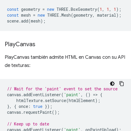
const
geometry
=
new
THREE
.
BoxGeometry
(
1
,
1
,
1
);
const
mesh
=
new
THREE
.
Mesh
(
geometry
,
material
);
scene
.
add
(
mesh
);
Play
Canvas
PlayCanvas también admite HTML en Canvas con su API
de texturas:
// Wait for the 'paint' event to set the source
canvas
.
addEventListener
(
'paint'
,
()
=
>
{
htmlTexture
.
setSource
(
htmlElement
);
},
{
once
:
true
});
canvas
.
requestPaint
();
// Keep up to date
canvas
.
addEventListener
(
'paint'
,
onPaintUpload
);