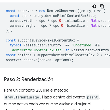
const
observer
=
new
ResizeObserver
(([
entry
])
=
>
{
const
dpc
=
entry
.
devicePixelContentBoxSize
;
canvas
.
width
=
dpc
?
dpc
[
0
].
inlineSize
:
Math
.
roun
canvas
.
height
=
dpc
?
dpc
[
0
].
blockSize
:
Math
.
roun
});
const
supportsDevicePixelContentBox
=
typeof
ResizeObserverEntry
!==
'undefined'
'devicePixelContentBoxSize'
in
ResizeObserverEntry
const
options
=
supportsDevicePixelContentBox
?
{
bo
observer
.
observe
(
canvas
,
options
);
Paso 2: Renderización
Para un contexto 2D, usa el método
drawElementImage
. Hazlo dentro del evento
paint
,
que se activa cada vez que se vuelve a dibujar el