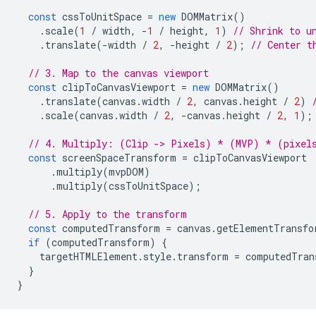
const
cssToUnitSpace
=
new
DOMMatrix
()
.
scale
(
1
/
width
,
-
1
/
height
,
1
)
// Shrink to u
.
translate
(
-
width
/
2
,
-
height
/
2
);
// Center t
// 3. Map to the canvas viewport
const
clipToCanvasViewport
=
new
DOMMatrix
()
.
translate
(
canvas
.
width
/
2
,
canvas
.
height
/
2
)
.
scale
(
canvas
.
width
/
2
,
-
canvas
.
height
/
2
,
1
);
// 4. Multiply: (Clip -> Pixels) * (MVP) * (pixel
const
screenSpaceTransform
=
clipToCanvasViewport
.
multiply
(
mvpDOM
)
.
multiply
(
cssToUnitSpace
);
// 5. Apply to the transform
const
computedTransform
=
canvas
.
getElementTransfo
if
(
computedTransform
)
{
targetHTMLElement
.
style
.
transform
=
computedTran
}
}