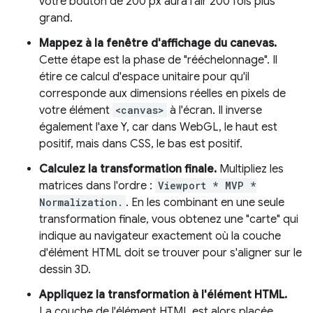
votre bouton de 200 px aura l'air 200 fois plus
grand.
Mappez à la fenêtre d'affichage du canevas.
Cette étape est la phase de "rééchelonnage". Il
étire ce calcul d'espace unitaire pour qu'il
corresponde aux dimensions réelles en pixels de
votre élément
<canvas>
à l'écran. Il inverse
également l'axe Y, car dans WebGL, le haut est
positif, mais dans CSS, le bas est positif.
Calculez la transformation finale.
Multipliez les
matrices dans l'ordre :
Viewport * MVP *
Normalization.
. En les combinant en une seule
transformation finale, vous obtenez une "carte" qui
indique au navigateur exactement où la couche
d'élément HTML doit se trouver pour s'aligner sur le
dessin 3D.
Appliquez la transformation à l'élément HTML.
La couche de l'élément HTML est alors placée