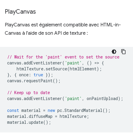
Play
Canvas
PlayCanvas est également compatible avec HTML-in-
Canvas à l'aide de son API de texture :
// Wait for the 'paint' event to set the source
canvas
.
addEventListener
(
'paint'
,
()
=
>
{
htmlTexture
.
setSource
(
htmlElement
);
},
{
once
:
true
});
canvas
.
requestPaint
();
// Keep up to date
canvas
.
addEventListener
(
'paint'
,
onPaintUpload
);
const
material
=
new
pc
.
StandardMaterial
();
material
.
diffuseMap
=
htmlTexture
;
material
.
update
();