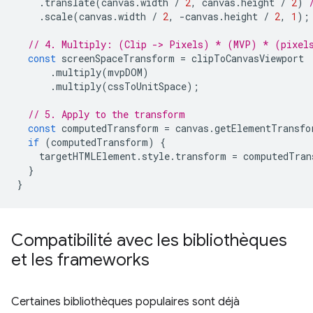
.
translate
(
canvas
.
width
/
2
,
canvas
.
height
/
2
)
.
scale
(
canvas
.
width
/
2
,
-
canvas
.
height
/
2
,
1
);
// 4. Multiply: (Clip -> Pixels) * (MVP) * (pixel
const
screenSpaceTransform
=
clipToCanvasViewport
.
multiply
(
mvpDOM
)
.
multiply
(
cssToUnitSpace
);
// 5. Apply to the transform
const
computedTransform
=
canvas
.
getElementTransfo
if
(
computedTransform
)
{
targetHTMLElement
.
style
.
transform
=
computedTran
}
}
Compatibilité avec les bibliothèques
et les frameworks
Certaines bibliothèques populaires sont déjà