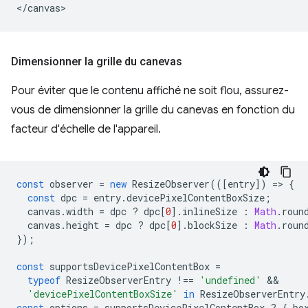
Dimensionner la grille du canevas
Pour éviter que le contenu affiché ne soit flou, assurez-
vous de dimensionner la grille du canevas en fonction du
facteur d'échelle de l'appareil.
const
observer
=
new
ResizeObserver
(([
entry
])
=
>
{
const
dpc
=
entry
.
devicePixelContentBoxSize
;
canvas
.
width
=
dpc
?
dpc
[
0
].
inlineSize
:
Math
.
roun
canvas
.
height
=
dpc
?
dpc
[
0
].
blockSize
:
Math
.
roun
});
const
supportsDevicePixelContentBox
=
typeof
ResizeObserverEntry
!==
'undefined'
'devicePixelContentBoxSize'
in
ResizeObserverEntry
const
options
=
supportsDevicePixelContentBox
?
{
bo