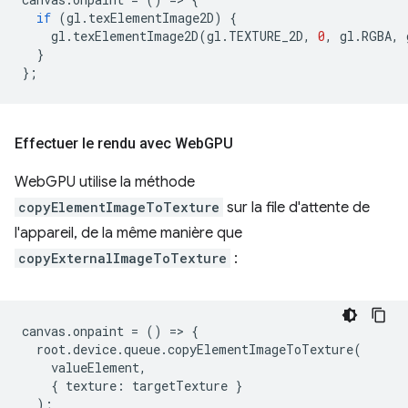
if
(
gl
.
texElementImage2D
)
{
gl
.
texElementImage2D
(
gl
.
TEXTURE_2D
,
0
,
gl
.
RGBA
,
}
};
Effectuer le rendu avec Web
GPU
WebGPU utilise la méthode
copyElementImageToTexture
sur la file d'attente de
l'appareil, de la même manière que
copyExternalImageToTexture
:
canvas
.
onpaint
=
()
=
>
{
root
.
device
.
queue
.
copyElementImageToTexture
(
valueElement
,
{
texture
:
targetTexture
}
);