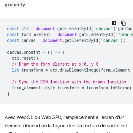
property
:
const
ctx
=
document
.
getElementById
(
'canvas'
).
getCon
const
form_element
=
document
.
getElementById
(
'form_e
const
canvas
=
document
.
getElementById
(
'canvas'
);
canvas
.
onpaint
=
()
=
>
{
ctx
.
reset
();
// Draw the form element at x:0, y:0
let
transform
=
ctx
.
drawElementImage
(
form_element
,
// Sync the DOM location with the drawn location
form_element
.
style
.
transform
=
transform
.
toString
(
};
Avec WebGL ou WebGPU, l'emplacement à l'écran d'un
élément dépend de la façon dont la texture de sortie est