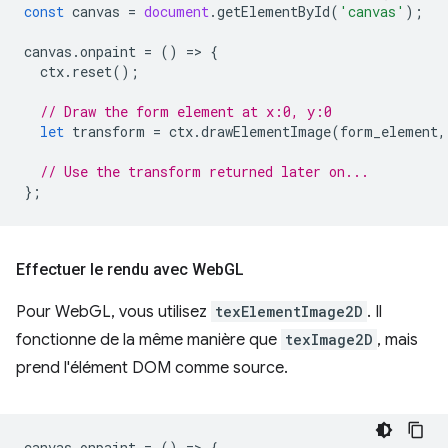
const
canvas
=
document
.
getElementById
(
'canvas'
);
canvas
.
onpaint
=
()
=
>
{
ctx
.
reset
();
// Draw the form element at x:0, y:0
let
transform
=
ctx
.
drawElementImage
(
form_element
,
// Use the transform returned later on...
};
Effectuer le rendu avec Web
GL
Pour WebGL, vous utilisez
texElementImage2D
. Il
fonctionne de la même manière que
texImage2D
, mais
prend l'élément DOM comme source.
canvas
.
onpaint
=
()
=
>
{