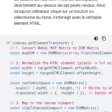
directement au-dessus de ses pixels rendus. Ainsi,
lorsqu'un utilisateur clique sur un bouton ou
sélectionne du texte, il interagit avec le véritable
élément HTML.
if
(
canvas
.
getElementTransform
)
{
// 1. Convert WebGL MVP Matrix to DOM Matrix
const
mvpDOM
=
new
DOMMatrix
(
Array
.
from
(
htmlEleme
// 2. Normalize the HTML element (pixels -> 1x1 un
const
width
=
targetHTMLElement
.
offsetWidth
;
const
height
=
targetHTMLElement
.
offsetHeight
;
const
cssToUnitSpace
=
new
DOMMatrix
()
.
scale
(
1
/
width
,
-
1
/
height
,
1
)
// Shrink to u
.
translate
(
-
width
/
2
,
-
height
/
2
);
// Center t
// 3. Map to the canvas viewport
const
clipToCanvasViewport
=
new
DOMMatrix
()