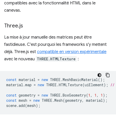
compatibles avec la fonctionnalité HTML dans le
canevas.
Three
.
js
La mise à jour manuelle des matrices peut être
fastidieuse. C'est pourquoi les frameworks s'y mettent
déjà. Three.js est
compatible en version expérimentale
avec le nouveau
THREE.HTMLTexture
:
const
material
=
new
THREE
.
MeshBasicMaterial
();
material
.
map
=
new
THREE
.
HTMLTexture
(
uiElement
);
//
const
geometry
=
new
THREE
.
BoxGeometry
(
1
,
1
,
1
);
const
mesh
=
new
THREE
.
Mesh
(
geometry
,
material
);
scene
.
add
(
mesh
);