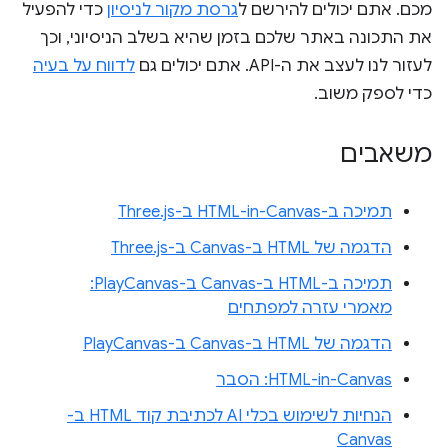
מכם. אתם יכולים להירשם ל
גרסת מקור לניסיון
כדי להפעיל
את התכונה באתר שלכם בזמן שהיא בשלב הניסיוני, וכך
לעזור לנו לעצב את ה-API. אתם יכולים גם
לדווח על בעיה
כדי לספק משוב.
משאבים
תמיכה ב-HTML-in-Canvas ב-Three.js
הדגמה של HTML ב-Canvas ב-Three.js
תמיכה ב-HTML ב-Canvas ב-PlayCanvas:
מאמרי עזרה למפתחים
הדגמה של HTML ב-Canvas ב-PlayCanvas
HTML-in-Canvas: הסבר
הנחיות לשימוש בכלי AI לכתיבת קוד HTML ב-
Canvas