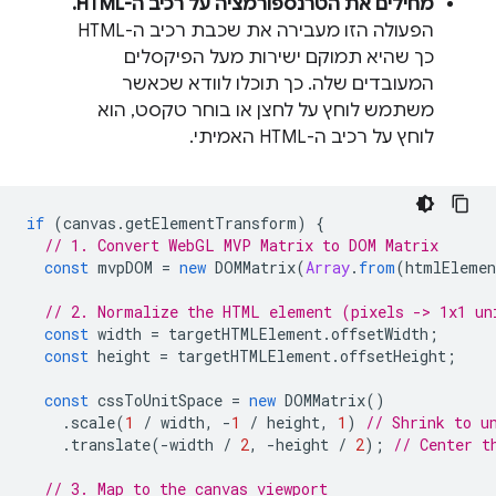
מחילים את הטרנספורמציה על רכיב ה-HTML.
הפעולה הזו מעבירה את שכבת רכיב ה-HTML
כך שהיא תמוקם ישירות מעל הפיקסלים
המעובדים שלה. כך תוכלו לוודא שכאשר
משתמש לוחץ על לחצן או בוחר טקסט, הוא
לוחץ על רכיב ה-HTML האמיתי.
if
(
canvas
.
getElementTransform
)
{
// 1. Convert WebGL MVP Matrix to DOM Matrix
const
mvpDOM
=
new
DOMMatrix
(
Array
.
from
(
htmlEleme
// 2. Normalize the HTML element (pixels -> 1x1 un
const
width
=
targetHTMLElement
.
offsetWidth
;
const
height
=
targetHTMLElement
.
offsetHeight
;
const
cssToUnitSpace
=
new
DOMMatrix
()
.
scale
(
1
/
width
,
-
1
/
height
,
1
)
// Shrink to u
.
translate
(
-
width
/
2
,
-
height
/
2
);
// Center t
// 3. Map to the canvas viewport