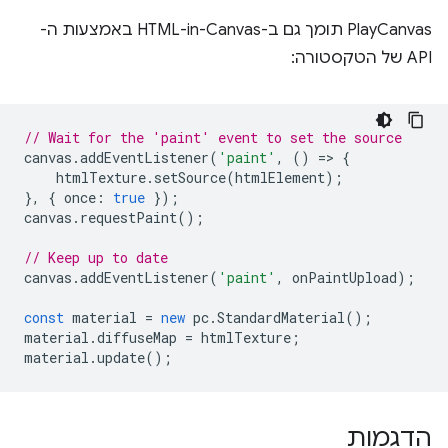
‫PlayCanvas תומך גם ב-HTML-in-Canvas באמצעות ה-
API של הטקסטורה:
// Wait for the 'paint' event to set the source
canvas
.
addEventListener
(
'paint'
,
()
=
>
{
htmlTexture
.
setSource
(
htmlElement
);
},
{
once
:
true
});
canvas
.
requestPaint
();
// Keep up to date
canvas
.
addEventListener
(
'paint'
,
onPaintUpload
);
const
material
=
new
pc
.
StandardMaterial
();
material
.
diffuseMap
=
htmlTexture
;
material
.
update
();
הדגמות