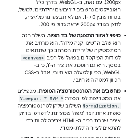
200px). עם זאת, ב-WebGL, בדרך כלל
האובייקטים נחשבים ל'ריבועים יחידתיים', למשל,
בטווח שבין 0 ל-1. אם לא תבצעו נורמליזציה,
לחצן בגודל 200px ייראה גדול פי 200.
מיפוי לאזור התצוגה של בד הציור.
השלב הזה
הוא שלב ה "שינוי קנה מידה". הוא מרחיב את
המתמטיקה של יחידת המרחב כך שתתאים
למידות הפיקסלים בפועל של רכיב
<canvas>
במסך. היא גם הופכת את ציר ה-Y, כי ב-
WebGL, הכיוון למעלה הוא חיובי, אבל ב-CSS,
הכיוון למטה הוא חיובי.
מחשבים את הטרנספורמציה הסופית.
מכפילים
את המטריצות לפי הסדר:
Viewport * MVP *
Normalization.
השילוב שלהן לטרנספורמציה
סופית אחת יוצר 'מפה' שמציינת לדפדפן בדיוק
איפה שכבת רכיב ה-HTML צריכה להיות כדי
להתאים לציור התלת-ממדי.