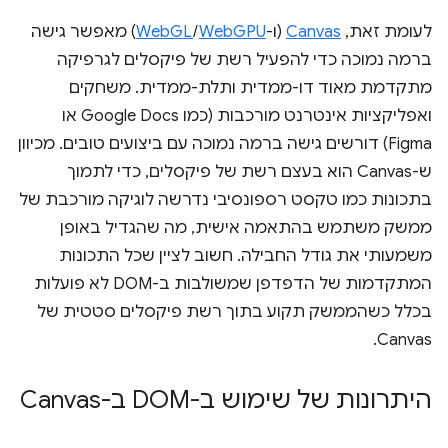
לעומת זאת,
Canvas
(ו-
WebGPU
/
WebGL
) מאפשר גישה
ברמה נמוכה כדי להפעיל רשת של פיקסלים לגרפיקה
מתקדמת מאוד דו-ממדית ותלת-ממדית. משחקים
ואפליקציות אינטרנט מורכבות (כמו Google Docs או
Figma) דורשים גישה ברמה נמוכה עם ביצועים טובים. מכיוון
ש-Canvas הוא בעצם רשת של פיקסלים, כדי לתמוך
בתכונות כמו טקסט רספונסיבי נדרשה לוגיקה מורכבת של
ממשק משתמש בהתאמה אישית, מה שהגדיל באופן
משמעותי את גודל החבילה. חשוב לציין שכל התכונות
המתקדמות של הדפדפן שמשולבות ב-DOM לא פועלות
בכלל כשהממשק תקוע בתוך רשת פיקסלים סטטית של
Canvas.
היתרונות של שימוש ב-DOM ב-Canvas