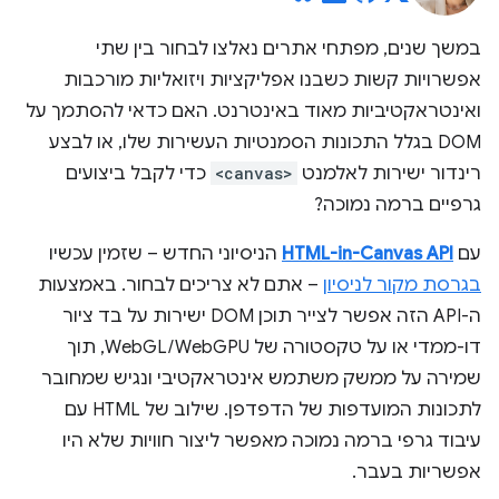
במשך שנים, מפתחי אתרים נאלצו לבחור בין שתי
אפשרויות קשות כשבנו אפליקציות ויזואליות מורכבות
ואינטראקטיביות מאוד באינטרנט. האם כדאי להסתמך על
DOM בגלל התכונות הסמנטיות העשירות שלו, או לבצע
רינדור ישירות לאלמנט
<canvas>
כדי לקבל ביצועים
גרפיים ברמה נמוכה?
עם
HTML-in-Canvas API
הניסיוני החדש – שזמין עכשיו
בגרסת מקור לניסיון
– אתם לא צריכים לבחור. באמצעות
ה-API הזה אפשר לצייר תוכן DOM ישירות על בד ציור
דו-ממדי או על טקסטורה של WebGL/WebGPU, תוך
שמירה על ממשק משתמש אינטראקטיבי ונגיש שמחובר
לתכונות המועדפות של הדפדפן. שילוב של HTML עם
עיבוד גרפי ברמה נמוכה מאפשר ליצור חוויות שלא היו
אפשריות בעבר.