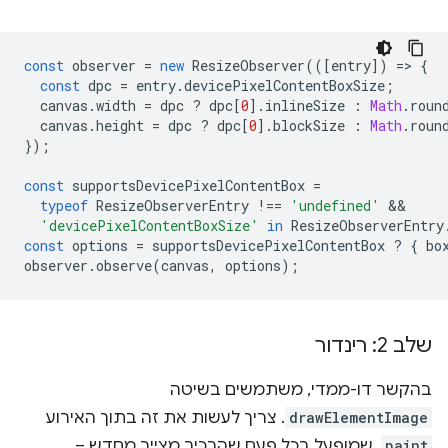
const
observer
=
new
ResizeObserver
(([
entry
])
=
>
{
const
dpc
=
entry
.
devicePixelContentBoxSize
;
canvas
.
width
=
dpc
?
dpc
[
0
].
inlineSize
:
Math
.
roun
canvas
.
height
=
dpc
?
dpc
[
0
].
blockSize
:
Math
.
roun
});
const
supportsDevicePixelContentBox
=
typeof
ResizeObserverEntry
!==
'undefined'
'devicePixelContentBoxSize'
in
ResizeObserverEntry
const
options
=
supportsDevicePixelContentBox
?
{
bo
observer
.
observe
(
canvas
,
options
);
שלב 2: רינדור
בהקשר דו-ממדי, משתמשים בשיטה
drawElementImage
. צריך לעשות את זה בתוך האירוע
paint
, שמופעל בכל פעם שהרכיב מצייר מחדש –