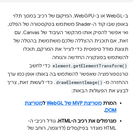
ב-WebGL או ב-WebGPU, המיקום של רכיב במסך תלוי
באופן שבו קוד ה-Shader משתמש בטקסטורה של הפלט,
ואי אפשר להסיק אותו מהקשר העיבוד של Canvas. עם
זאת, אם תוכנית ההצללה שלכם משתמשת בהטלה של
תצוגת מודל טיפוסית כדי לצייר את המרקם, תוכלו
להשתמש בפונקציה החדשה והנוחה
element.getElementTransform()
כדי לחשב
טרנספורמציה שאפשר להשתמש בה באותו אופן כמו ערך
ההחזרה מ-
drawElementImage()
. כדי לעשות זאת, צריך
לבצע את הפעולות הבאות:
המרת
מטריצת MVP של WebGL
ל
מטריצת
.
DOM
מנרמלים את רכיב ה-HTML.
גודל רכיבי ה-
HTML מוגדר בפיקסלים (לדוגמה, רוחב של