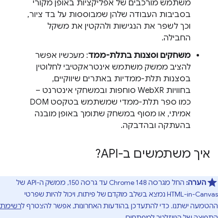
משתמש מורכבים של אפליקציות באופן מקורי
בסביבות העבודה שלהן שמבוססות על בד ציור,
וכך לשפר את הנגישות ולהקטין את משקל
החבילה.
משחקים וסצנות בתלת-ממד
: מעכשיו אפשר
להציב ממשק משתמש אינטראקטיבי לחלוטין
בסצנות תלת-ממדיות באתרים שיווקיים,
בחוויות WebXR סוחפות ובמשחקי אינטרנט –
כמו ספר תלת-ממדי שמשתמש בטקסט DOM
אמיתי, או מסוף במשחק שתומך באופן מובנה
בהעתקה ובהדבקה.
איך משתמשים ב-API?
הערה:
החל מגרסה Chrome 148 עד גרסה 150, ממשק ה-API של
HTML-in-Canvas נמצא בשלב מוקדם של פיתוח, ויכול להיות שפרטי
ההטמעה ישתנו. כדי להתעדכן בהודעות האחרונות, אפשר להצטרף ל
רשימת
התפוצה של הניוזלטר למפתחים
.