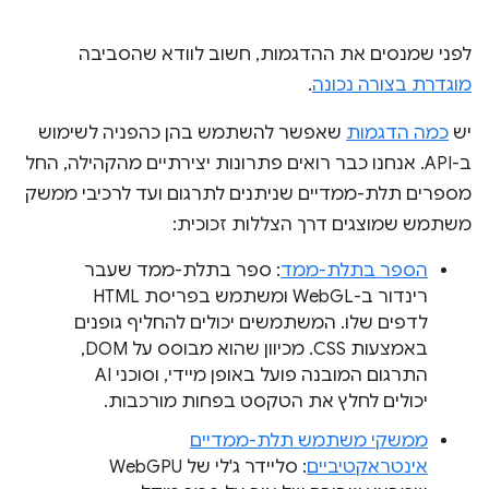
לפני שמנסים את ההדגמות, חשוב לוודא שהסביבה
מוגדרת בצורה נכונה
.
יש
כמה הדגמות
שאפשר להשתמש בהן כהפניה לשימוש
ב-API. אנחנו כבר רואים פתרונות יצירתיים מהקהילה, החל
מספרים תלת-ממדיים שניתנים לתרגום ועד לרכיבי ממשק
משתמש שמוצגים דרך הצללות זכוכית:
הספר בתלת-ממד
: ספר בתלת-ממד שעבר
רינדור ב-WebGL ומשתמש בפריסת HTML
לדפים שלו. המשתמשים יכולים להחליף גופנים
באמצעות CSS. מכיוון שהוא מבוסס על DOM,
התרגום המובנה פועל באופן מיידי, וסוכני AI
יכולים לחלץ את הטקסט בפחות מורכבות.
ממשקי משתמש תלת-ממדיים
אינטראקטיביים
: סליידר ג'לי של WebGPU