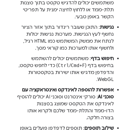
משתמשים יכולים להדגיש טקסט בתוך סצנות
תלת-ממד או ללחוץ לחיצה ימנית על תפריטי
הקשר באופן טבעי.
נגישות
: התוכן שעובר רינדור בתוך אזור הציור
נחשף לעץ הנגישות. מערכות נגישות יכולות
לנתח את ממשק המשתמש כמו HTML רגיל,
ולחשוף אותו למערכות כמו קוראי מסך.
חיפוש בדף
: משתמשים יכולים להשתמש
בחיפוש בדף (
F
+
Cmd
/
Ctrl
) כדי לחפש טקסט,
והדפדפן מדגיש אותו ישירות בטקסטורות
WebGL.
אפשרות להוספה לאינדקס ואינטראקציה עם
סוכני AI
: סורקי אינטרנט וסוכני AI יכולים להוסיף
לאינדקס את הטקסט שמוצג בסצנות
הדו-ממד והתלת-ממד שלכם ולקרוא אותו
בצורה חלקה.
שילוב תוספים
: תוספים לדפדפן פועלים באופן