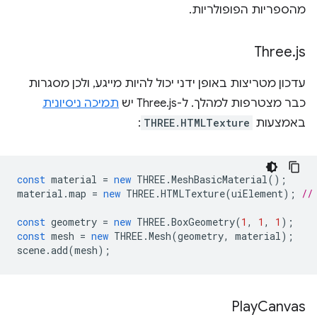
מהספריות הפופולריות.
Three
.
js
עדכון מטריצות באופן ידני יכול להיות מייגע, ולכן מסגרות
כבר מצטרפות למהלך. ל-Three.js יש
תמיכה ניסיונית
באמצעות
THREE.HTMLTexture
:
const
material
=
new
THREE
.
MeshBasicMaterial
();
material
.
map
=
new
THREE
.
HTMLTexture
(
uiElement
);
//
const
geometry
=
new
THREE
.
BoxGeometry
(
1
,
1
,
1
);
const
mesh
=
new
THREE
.
Mesh
(
geometry
,
material
);
scene
.
add
(
mesh
);
Play
Canvas