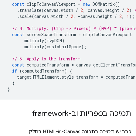
const
clipToCanvasViewport
=
new
DOMMatrix
()
.
translate
(
canvas
.
width
/
2
,
canvas
.
height
/
2
)
.
scale
(
canvas
.
width
/
2
,
-
canvas
.
height
/
2
,
1
);
// 4. Multiply: (Clip -> Pixels) * (MVP) * (pixel
const
screenSpaceTransform
=
clipToCanvasViewport
.
multiply
(
mvpDOM
)
.
multiply
(
cssToUnitSpace
);
// 5. Apply to the transform
const
computedTransform
=
canvas
.
getElementTransfo
if
(
computedTransform
)
{
targetHTMLElement
.
style
.
transform
=
computedTran
}
}
תמיכה בספריות וב-framework
כבר יש תמיכה בתכונה HTML-in-Canvas בחלק