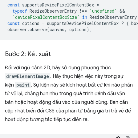
const
supportsDevicePixelContentBox
=
typeof
ResizeObserverEntry
!==
'undefined'
'devicePixelContentBoxSize'
in
ResizeObserverEntry
const
options
=
supportsDevicePixelContentBox
?
{
bo
observer
.
observe
(
canvas
,
options
);
Bước 2: Kết xuất
Đối với ngữ cảnh 2D, hãy sử dụng phương thức
drawElementImage
. Hãy thực hiện việc này trong sự
kiện
paint
. Sự kiện này sẽ kích hoạt bất cứ khi nào phần
tử vẽ lại, chẳng hạn như trong quá trình đánh dấu văn
bản hoặc hoạt động đầu vào của người dùng. Bạn cần
cập nhật biến đổi CSS của phần tử bằng giá trị trả về để
hoạt động tương tác tiếp tục diễn ra.