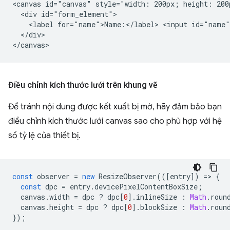
<canvas id="canvas" style="width: 200px; height: 200p
  <div id="form_element">

    <label for="name">Name:</label> <input id="name"
  </div>

Điều chỉnh kích thước lưới trên khung vẽ
Để tránh nội dung được kết xuất bị mờ, hãy đảm bảo bạn
điều chỉnh kích thước lưới canvas sao cho phù hợp với hệ
số tỷ lệ của thiết bị.
const
observer
=
new
ResizeObserver
(([
entry
])
=
>
{
const
dpc
=
entry
.
devicePixelContentBoxSize
;
canvas
.
width
=
dpc
?
dpc
[
0
].
inlineSize
:
Math
.
roun
canvas
.
height
=
dpc
?
dpc
[
0
].
blockSize
:
Math
.
roun
});