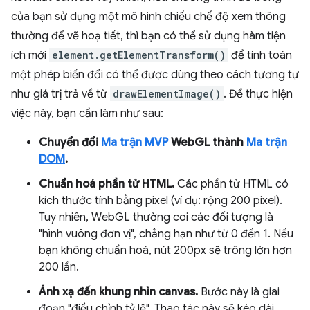
của bạn sử dụng một mô hình chiếu chế độ xem thông
thường để vẽ hoạ tiết, thì bạn có thể sử dụng hàm tiện
ích mới
element.getElementTransform()
để tính toán
một phép biến đổi có thể được dùng theo cách tương tự
như giá trị trả về từ
drawElementImage()
. Để thực hiện
việc này, bạn cần làm như sau:
Chuyển đổi
Ma trận MVP
WebGL thành
Ma trận
DOM
.
Chuẩn hoá phần tử HTML.
Các phần tử HTML có
kích thước tính bằng pixel (ví dụ: rộng 200 pixel).
Tuy nhiên, WebGL thường coi các đối tượng là
"hình vuông đơn vị", chẳng hạn như từ 0 đến 1. Nếu
bạn không chuẩn hoá, nút 200px sẽ trông lớn hơn
200 lần.
Ánh xạ đến khung nhìn canvas.
Bước này là giai
đoạn "điều chỉnh tỷ lệ". Thao tác này sẽ kéo dài