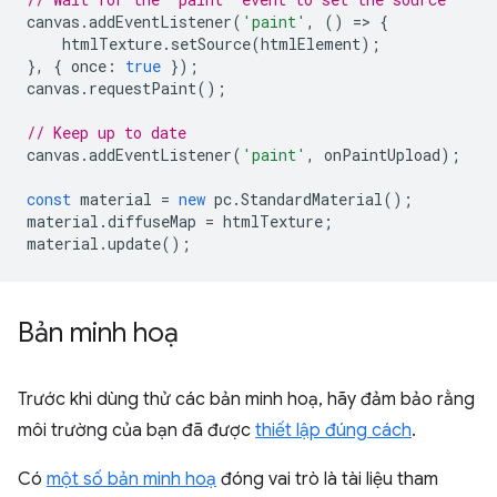
canvas
.
addEventListener
(
'paint'
,
()
=
>
{
htmlTexture
.
setSource
(
htmlElement
);
},
{
once
:
true
});
canvas
.
requestPaint
();
// Keep up to date
canvas
.
addEventListener
(
'paint'
,
onPaintUpload
);
const
material
=
new
pc
.
StandardMaterial
();
material
.
diffuseMap
=
htmlTexture
;
material
.
update
();
Bản minh hoạ
Trước khi dùng thử các bản minh hoạ, hãy đảm bảo rằng
môi trường của bạn đã được
thiết lập đúng cách
.
Có
một số bản minh hoạ
đóng vai trò là tài liệu tham