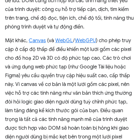
để lưu. DOM cũng tích hợp với các tính năng thiết yếu
của trình duyệt: công cụ hỗ trợ tiếp cận, dịch, tìm kiếm
trên trang, chế độ đọc, tiện ích, chế độ tối, tính năng thu
phóng trình duyệt và tự động điền.
Mặt khác,
Canvas
(và
WebGL
/
WebGPU
) cho phép truy
cập ở cấp độ thấp để điều khiển một lưới gồm các pixel
cho đồ hoạ 2D và 3D có độ phức tạp cao. Các trò chơi
và ứng dụng web phức tạp (như Google Tài liệu hoặc
Figma) yêu cầu quyền truy cập hiệu suất cao, cấp thấp
này. Vì canvas về cơ bản là một lưới gồm các pixel, nên
việc hỗ trợ các tính năng như văn bản thích ứng thường
đòi hỏi logic giao diện người dùng tuỳ chỉnh phức tạp,
làm tăng đáng kể kích thước gói của bạn. Điều quan
trọng là tất cả các tính năng mạnh mẽ của trình duyệt
được tích hợp vào DOM sẽ hoàn toàn bị hỏng khi giao
diện người dùng bị mắc kẹt bên trong một lưới pixel