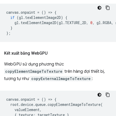
canvas
.
onpaint
=
()
=
>
{
if
(
gl
.
texElementImage2D
)
{
gl
.
texElementImage2D
(
gl
.
TEXTURE_2D
,
0
,
gl
.
RGBA
,
}
};
Kết xuất bằng Web
GPU
WebGPU sử dụng phương thức
copyElementImageToTexture
trên hàng đợi thiết bị,
tương tự như
copyExternalImageToTexture
:
canvas
.
onpaint
=
()
=
>
{
root
.
device
.
queue
.
copyElementImageToTexture
(
valueElement
,
{
texture
:
targetTexture
}