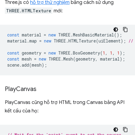
Three.js có
hỗ trợ thử nghiệm
bằng cách sử dụng
THREE.HTMLTexture
mới:
const
material
=
new
THREE
.
MeshBasicMaterial
();
material
.
map
=
new
THREE
.
HTMLTexture
(
uiElement
);
//
const
geometry
=
new
THREE
.
BoxGeometry
(
1
,
1
,
1
);
const
mesh
=
new
THREE
.
Mesh
(
geometry
,
material
);
scene
.
add
(
mesh
);
Play
Canvas
PlayCanvas cũng hỗ trợ HTML trong Canvas bằng API
kết cấu của họ:
// Wait for the 'paint' event to set the source