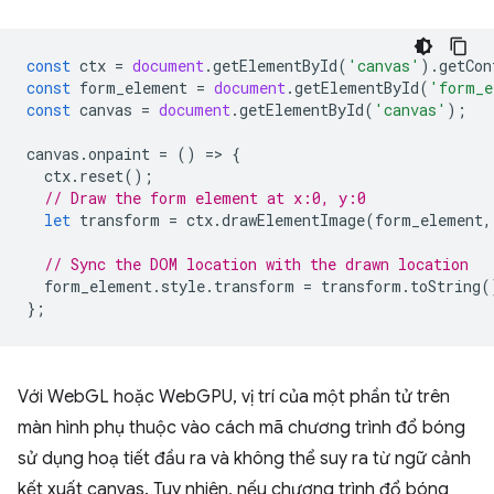
const
ctx
=
document
.
getElementById
(
'canvas'
).
getCon
const
form_element
=
document
.
getElementById
(
'form_e
const
canvas
=
document
.
getElementById
(
'canvas'
);
canvas
.
onpaint
=
()
=
>
{
ctx
.
reset
();
// Draw the form element at x:0, y:0
let
transform
=
ctx
.
drawElementImage
(
form_element
,
// Sync the DOM location with the drawn location
form_element
.
style
.
transform
=
transform
.
toString
(
};
Với WebGL hoặc WebGPU, vị trí của một phần tử trên
màn hình phụ thuộc vào cách mã chương trình đổ bóng
sử dụng hoạ tiết đầu ra và không thể suy ra từ ngữ cảnh
kết xuất canvas. Tuy nhiên, nếu chương trình đổ bóng