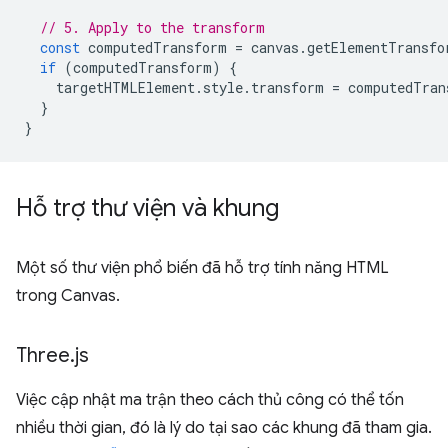
// 5. Apply to the transform
const
computedTransform
=
canvas
.
getElementTransfo
if
(
computedTransform
)
{
targetHTMLElement
.
style
.
transform
=
computedTran
}
}
Hỗ trợ thư viện và khung
Một số thư viện phổ biến đã hỗ trợ tính năng HTML
trong Canvas.
Three
.
js
Việc cập nhật ma trận theo cách thủ công có thể tốn
nhiều thời gian, đó là lý do tại sao các khung đã tham gia.