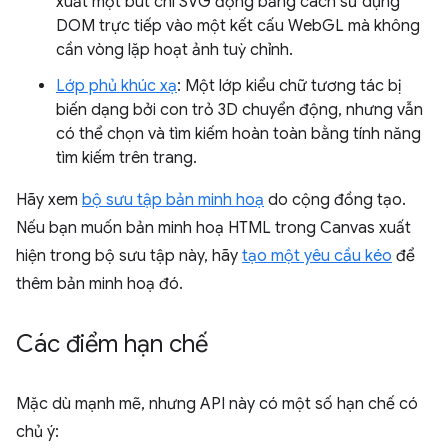
xuất một bút chì SVG động bằng cách sử dụng
DOM trực tiếp vào một kết cấu WebGL mà không
cần vòng lặp hoạt ảnh tuỳ chỉnh.
Lớp phủ khúc xạ
: Một lớp kiểu chữ tương tác bị
biến dạng bởi con trỏ 3D chuyển động, nhưng vẫn
có thể chọn và tìm kiếm hoàn toàn bằng tính năng
tìm kiếm trên trang.
Hãy xem
bộ sưu tập bản minh hoạ
do cộng đồng tạo.
Nếu bạn muốn bản minh hoạ HTML trong Canvas xuất
hiện trong bộ sưu tập này, hãy
tạo một yêu cầu kéo
để
thêm bản minh hoạ đó.
Các điểm hạn chế
Mặc dù mạnh mẽ, nhưng API này có một số hạn chế có
chủ ý: