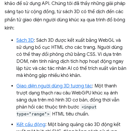
khảo để sử dụng API. Chúng tôi đã thấy những giải pháp
sáng tạo từ cộng đồng, từ sách 3D có thể dịch đến các
phần tử giao diện người dùng khúc xạ qua trình đổ bóng
kính:
Sách 3D
: Sách 3D được kết xuất bằng WebGL và
sử dụng bố cục HTML cho các trang. Người dùng
có thể thay đổi phông chữ bằng CSS. Vì dựa trên
DOM, nên tính năng dịch tích hợp hoạt động ngay
lập tức và các tác nhân AI có thể trích xuất văn bản
mà không gặp nhiều khó khăn.
Giao diện người dùng 3D tương tác
: Một thanh
trượt dạng thạch rau câu WebGPU khúc xạ ánh
sáng dựa trên mô hình 3D cơ bản, đồng thời vẫn
phản hồi các thuộc tính bước
<input
type="range">
HTML tiêu chuẩn.
Kết cấu động
: Một bảng quảng cáo 3D động kết