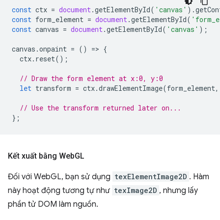
const
ctx
=
document
.
getElementById
(
'canvas'
).
getCon
const
form_element
=
document
.
getElementById
(
'form_e
const
canvas
=
document
.
getElementById
(
'canvas'
);
canvas
.
onpaint
=
()
=
>
{
ctx
.
reset
();
// Draw the form element at x:0, y:0
let
transform
=
ctx
.
drawElementImage
(
form_element
,
// Use the transform returned later on...
};
Kết xuất bằng Web
GL
Đối với WebGL, bạn sử dụng
texElementImage2D
. Hàm
này hoạt động tương tự như
texImage2D
, nhưng lấy
phần tử DOM làm nguồn.