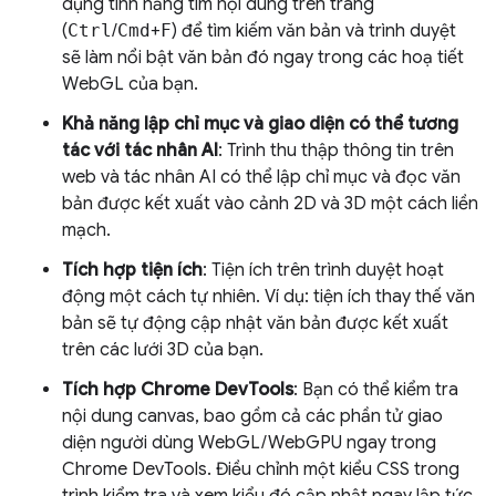
dụng tính năng tìm nội dung trên trang
(
Ctrl
/
Cmd
+
F
) để tìm kiếm văn bản và trình duyệt
sẽ làm nổi bật văn bản đó ngay trong các hoạ tiết
WebGL của bạn.
Khả năng lập chỉ mục và giao diện có thể tương
tác với tác nhân AI
: Trình thu thập thông tin trên
web và tác nhân AI có thể lập chỉ mục và đọc văn
bản được kết xuất vào cảnh 2D và 3D một cách liền
mạch.
Tích hợp tiện ích
: Tiện ích trên trình duyệt hoạt
động một cách tự nhiên. Ví dụ: tiện ích thay thế văn
bản sẽ tự động cập nhật văn bản được kết xuất
trên các lưới 3D của bạn.
Tích hợp Chrome DevTools
: Bạn có thể kiểm tra
nội dung canvas, bao gồm cả các phần tử giao
diện người dùng WebGL/WebGPU ngay trong
Chrome DevTools. Điều chỉnh một kiểu CSS trong