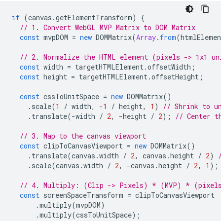
if
(
canvas
.
getElementTransform
)
{
// 1. Convert WebGL MVP Matrix to DOM Matrix
const
mvpDOM
=
new
DOMMatrix
(
Array
.
from
(
htmlEleme
// 2. Normalize the HTML element (pixels -> 1x1 un
const
width
=
targetHTMLElement
.
offsetWidth
;
const
height
=
targetHTMLElement
.
offsetHeight
;
const
cssToUnitSpace
=
new
DOMMatrix
()
.
scale
(
1
/
width
,
-
1
/
height
,
1
)
// Shrink to u
.
translate
(
-
width
/
2
,
-
height
/
2
);
// Center t
// 3. Map to the canvas viewport
const
clipToCanvasViewport
=
new
DOMMatrix
()
.
translate
(
canvas
.
width
/
2
,
canvas
.
height
/
2
)
.
scale
(
canvas
.
width
/
2
,
-
canvas
.
height
/
2
,
1
);
// 4. Multiply: (Clip -> Pixels) * (MVP) * (pixel
const
screenSpaceTransform
=
clipToCanvasViewport
.
multiply
(
mvpDOM
)
.
multiply
(
cssToUnitSpace
);