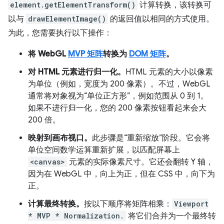
element.getElementTransform()
计算转换，该转换可
以与
drawElementImage()
的返回值以相同的方式使用。
为此，您需要执行以下操作：
将 WebGL
MVP 矩阵
转换为
DOM 矩阵
。
对 HTML 元素进行归一化。
HTML 元素的大小以像素
为单位（例如，宽度为 200 像素）。不过，WebGL
通常将对象视为“单位正方形”，例如范围从 0 到 1。
如果不进行归一化，您的 200 像素按钮看起来会大
200 倍。
映射到画布视口。
此步骤是“重新缩放”阶段。它会将
单位空间数学运算重新扩展，以匹配屏幕上
<canvas>
元素的实际像素尺寸。它还会翻转 Y 轴，
因为在 WebGL 中，向上为正，但在 CSS 中，向下为
正。
计算最终转换。
按以下顺序将矩阵相乘：
Viewport
* MVP * Normalization.
将它们合并为一个最终转