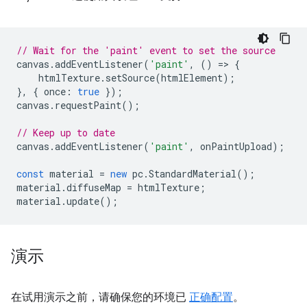
// Wait for the 'paint' event to set the source
canvas
.
addEventListener
(
'paint'
,
()
=
>
{
htmlTexture
.
setSource
(
htmlElement
);
},
{
once
:
true
});
canvas
.
requestPaint
();
// Keep up to date
canvas
.
addEventListener
(
'paint'
,
onPaintUpload
);
const
material
=
new
pc
.
StandardMaterial
();
material
.
diffuseMap
=
htmlTexture
;
material
.
update
();
演示
在试用演示之前，请确保您的环境已
正确配置
。