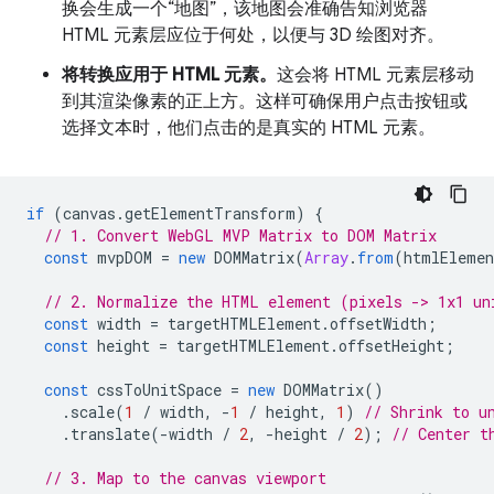
换会生成一个“地图”，该地图会准确告知浏览器
HTML 元素层应位于何处，以便与 3D 绘图对齐。
将转换应用于 HTML 元素。
这会将 HTML 元素层移动
到其渲染像素的正上方。这样可确保用户点击按钮或
选择文本时，他们点击的是真实的 HTML 元素。
if
(
canvas
.
getElementTransform
)
{
// 1. Convert WebGL MVP Matrix to DOM Matrix
const
mvpDOM
=
new
DOMMatrix
(
Array
.
from
(
htmlEleme
// 2. Normalize the HTML element (pixels -> 1x1 un
const
width
=
targetHTMLElement
.
offsetWidth
;
const
height
=
targetHTMLElement
.
offsetHeight
;
const
cssToUnitSpace
=
new
DOMMatrix
()
.
scale
(
1
/
width
,
-
1
/
height
,
1
)
// Shrink to u
.
translate
(
-
width
/
2
,
-
height
/
2
);
// Center t
// 3. Map to the canvas viewport