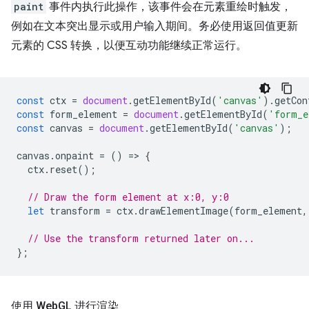
paint
事件内执行此操作，该事件会在元素重绘时触发，
例如在文本突出显示或用户输入期间。务必使用返回值更新
元素的 CSS 转换，以便互动功能继续正常运行。
const
ctx
=
document
.
getElementById
(
'canvas'
).
getCon
const
form_element
=
document
.
getElementById
(
'form_e
const
canvas
=
document
.
getElementById
(
'canvas'
);
canvas
.
onpaint
=
()
=
>
{
ctx
.
reset
();
// Draw the form element at x:0, y:0
let
transform
=
ctx
.
drawElementImage
(
form_element
,
// Use the transform returned later on...
};
使用 Web
GL 进行渲染