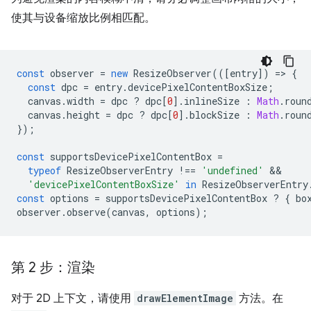
使其与设备缩放比例相匹配。
const
observer
=
new
ResizeObserver
(([
entry
])
=
>
{
const
dpc
=
entry
.
devicePixelContentBoxSize
;
canvas
.
width
=
dpc
?
dpc
[
0
].
inlineSize
:
Math
.
roun
canvas
.
height
=
dpc
?
dpc
[
0
].
blockSize
:
Math
.
roun
});
const
supportsDevicePixelContentBox
=
typeof
ResizeObserverEntry
!==
'undefined'
'devicePixelContentBoxSize'
in
ResizeObserverEntry
const
options
=
supportsDevicePixelContentBox
?
{
bo
observer
.
observe
(
canvas
,
options
);
第 2 步：渲染
对于 2D 上下文，请使用
drawElementImage
方法。在