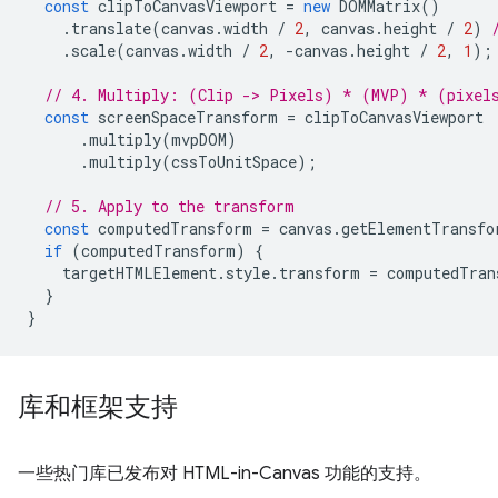
const
clipToCanvasViewport
=
new
DOMMatrix
()
.
translate
(
canvas
.
width
/
2
,
canvas
.
height
/
2
)
.
scale
(
canvas
.
width
/
2
,
-
canvas
.
height
/
2
,
1
);
// 4. Multiply: (Clip -> Pixels) * (MVP) * (pixel
const
screenSpaceTransform
=
clipToCanvasViewport
.
multiply
(
mvpDOM
)
.
multiply
(
cssToUnitSpace
);
// 5. Apply to the transform
const
computedTransform
=
canvas
.
getElementTransfo
if
(
computedTransform
)
{
targetHTMLElement
.
style
.
transform
=
computedTran
}
}
库和框架支持
一些热门库已发布对 HTML-in-Canvas 功能的支持。