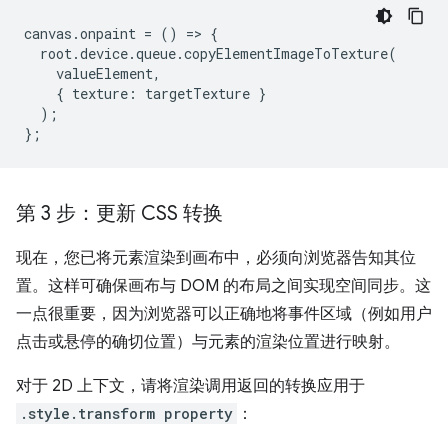
canvas
.
onpaint
=
()
=
>
{
root
.
device
.
queue
.
copyElementImageToTexture
(
valueElement
,
{
texture
:
targetTexture
}
);
};
第 3 步：更新 CSS 转换
现在，您已将元素渲染到画布中，必须向浏览器告知其位
置。这样可确保画布与 DOM 的布局之间实现空间同步。这
一点很重要，因为浏览器可以正确地将事件区域（例如用户
点击或悬停的确切位置）与元素的渲染位置进行映射。
对于 2D 上下文，请将渲染调用返回的转换应用于
.style.transform property
：