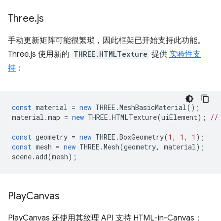
Three
.
js
手动更新矩阵可能很繁琐，因此框架已开始支持此功能。
Three.js 使用新的
THREE.HTMLTexture
提供
实验性支
持
：
const
material
=
new
THREE
.
MeshBasicMaterial
();
material
.
map
=
new
THREE
.
HTMLTexture
(
uiElement
);
//
const
geometry
=
new
THREE
.
BoxGeometry
(
1
,
1
,
1
);
const
mesh
=
new
THREE
.
Mesh
(
geometry
,
material
);
scene
.
add
(
mesh
);
Play
Canvas
PlayCanvas 还使用其纹理 API 支持 HTML-in-Canvas：