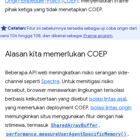
Origin-Embedder-Policy (COEP)
: menyematkan iframe
pihak ketiga yang tidak menetapkan COEP.
Catatan:
Fitur ini sebelumnya tersedia sebagai uji coba origin dari
versi 106 hingga 108, dan dikenal sebagai
iframe anonim
.
Alasan kita memerlukan COEP
Beberapa API web meningkatkan risiko serangan side-
channel seperti
Spectre
. Untuk memitigasi risiko
tersebut, browser menawarkan lingkungan terisolasi
berbasis keikutsertaan yang disebut
isolasi lintas asal
,
yang memerlukan deployment COEP.
Isolasi lintas origin
memungkinkan situs menggunakan fitur dengan hak
istimewa, termasuk
SharedArrayBuffer
,
performance.measureUserAgentSpecificMemory()
,