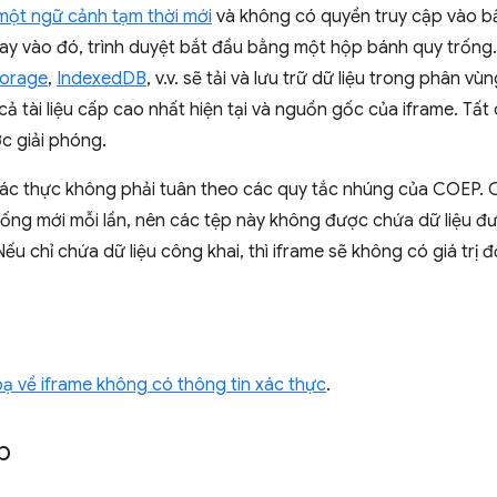
một ngữ cảnh tạm thời mới
và không có quyền truy cập vào bất
ay vào đó, trình duyệt bắt đầu bằng một hộp bánh quy trống
orage
,
IndexedDB
, v.v. sẽ tải và lưu trữ dữ liệu trong phân v
ả tài liệu cấp cao nhất hiện tại và nguồn gốc của iframe. Tất
ợc giải phóng.
xác thực không phải tuân theo các quy tắc nhúng của COEP. C
rống mới mỗi lần, nên các tệp này không được chứa dữ liệu đư
 chỉ chứa dữ liệu công khai, thì iframe sẽ không có giá trị đố
ạ về iframe không có thông tin xác thực
.
p