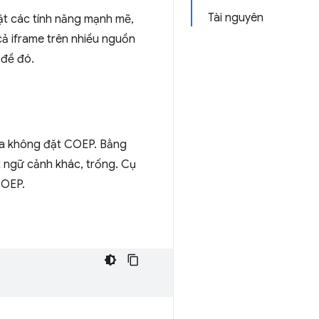
Tài nguyên
ật các tính năng mạnh mẽ,
cả iframe trên nhiều nguồn
 đề đó.
ba không đặt COEP. Bằng
t ngữ cảnh khác, trống. Cụ
COEP.