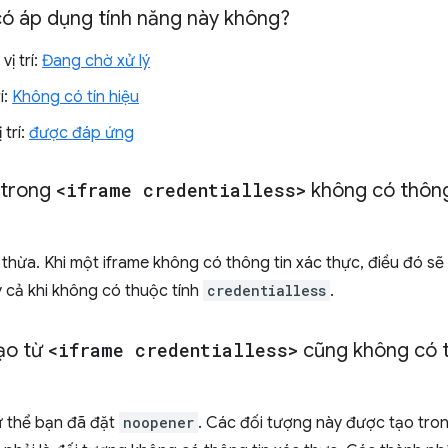
có áp dụng tính năng này không?
vị trí:
Đang chờ xử lý
í:
Không có tín hiệu
 trí:
được đáp ứng
 trong
<iframe credentialless>
không có thông
thừa. Khi một iframe không có thông tin xác thực, điều đó sẽ
 cả khi không có thuộc tính
credentialless
.
ạo từ
<iframe credentialless>
cũng không có t
ư thể bạn đã đặt
noopener
. Các đối tượng này được tạo tro