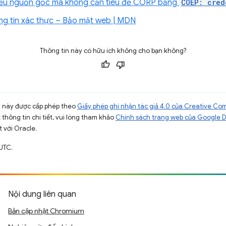
nhiều nguồn gốc mà không cần tiêu đề CORP bằng
COEP: cred
ng tin xác thực – Bảo mật web | MDN
Thông tin này có hữu ích không cho bạn không?
ng này được cấp phép theo
Giấy phép ghi nhận tác giả 4.0 của Creative C
t thông tin chi tiết, vui lòng tham khảo
Chính sách trang web của Google 
t với Oracle.
UTC.
Nội dung liên quan
Bản cập nhật Chromium