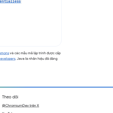
entialless
ommons
và các mẫu mã lập trình được cấp
Developers
. Java là nhãn hiệu đã đăng
Theo dõi
@ChromiumDev trên X