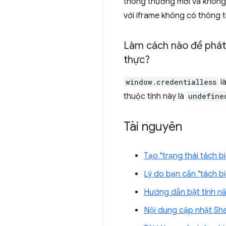
thông thường mới và không 
với iframe không có thông t
Làm cách nào để phát 
thực?
window.credentialless
là
thuộc tính này là
undefine
Tài nguyên
Tạo "trạng thái tách
Lý do bạn cần "tách b
Hướng dẫn bật tính nă
Nội dung cập nhật Sh