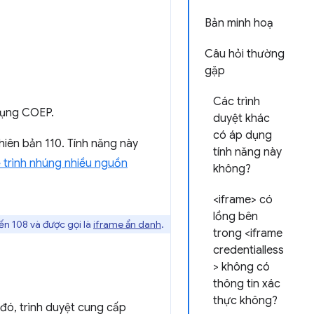
Bản minh hoạ
Câu hỏi thường
gặp
Các trình
dụng COEP.
duyệt khác
có áp dụng
iên bản 110. Tính năng này
tính năng này
 trình nhúng nhiều nguồn
không?
<iframe> có
lồng bên
ến 108 và được gọi là
iframe ẩn danh
.
trong <iframe
credentialless
> không có
thông tin xác
thực không?
o đó, trình duyệt cung cấp