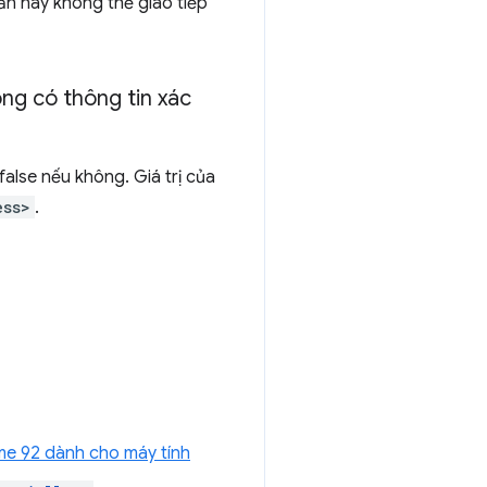
ần này không thể giao tiếp
ng có thông tin xác
false nếu không. Giá trị của
ess>
.
me 92 dành cho máy tính