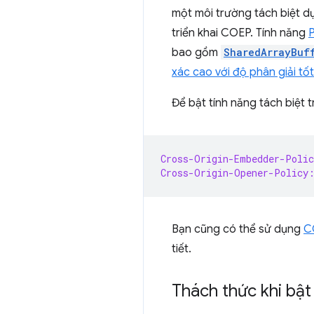
một môi trường tách biệt d
triển khai COEP. Tính năng
bao gồm
SharedArrayBuf
xác cao với độ phân giải tố
Để bật tính năng tách biệt 
Cross-Origin-Embedder-Polic
Cross-Origin-Opener-Policy
Bạn cũng có thể sử dụng
C
tiết.
Thách thức khi bậ