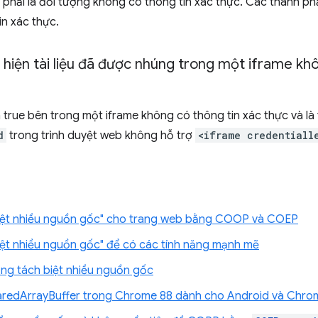
phải là đối tượng không có thông tin xác thực. Các thành ph
in xác thực.
hiện tài liệu đã được nhúng trong một iframe khô
 true bên trong một iframe không có thông tin xác thực và là 
d
trong trình duyệt web không hỗ trợ
<iframe credentiall
 biệt nhiều nguồn gốc" cho trang web bằng COOP và COEP
iệt nhiều nguồn gốc" để có các tính năng mạnh mẽ
ng tách biệt nhiều nguồn gốc
aredArrayBuffer trong Chrome 88 dành cho Android và Chro