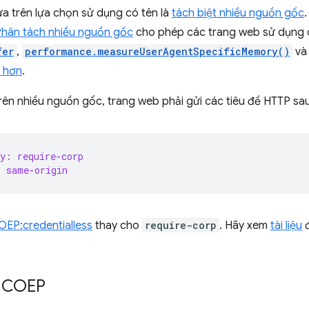
ựa trên lựa chọn sử dụng có tên là
tách biệt nhiều nguồn gốc
Phân tách nhiều nguồn gốc
cho phép các trang web sử dụng c
fer
,
performance.measureUserAgentSpecificMemory()
v
t hơn
.
trên nhiều nguồn gốc, trang web phải gửi các tiêu đề HTTP sau
y: require-corp
: same-origin
OEP:credentialless
thay cho
require-corp
. Hãy xem
tài liệu
đ
t COEP