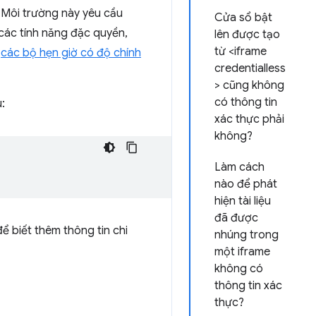
. Môi trường này yêu cầu
Cửa sổ bật
ác tính năng đặc quyền,
lên được tạo
từ <iframe
à
các bộ hẹn giờ có độ chính
credentialless
> cũng không
có thông tin
:
xác thực phải
không?
Làm cách
nào để phát
hiện tài liệu
đã được
ể biết thêm thông tin chi
nhúng trong
một iframe
không có
thông tin xác
thực?