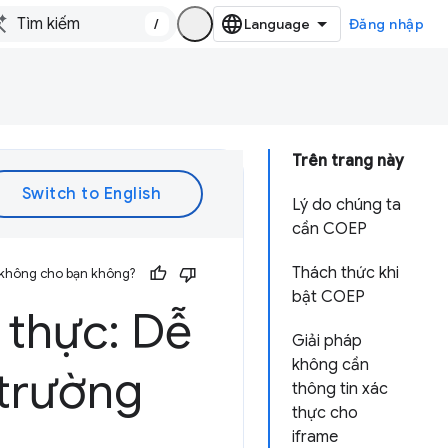
/
Đăng nhập
Trên trang này
Lý do chúng ta
cần COEP
Thách thức khi
 không cho bạn không?
bật COEP
 thực: Dễ
Giải pháp
không cần
 trường
thông tin xác
thực cho
iframe