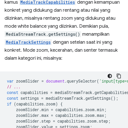
kamus
MediaTrackCapabilities
dengan kemampuan
konkret yang didukung dan rentang atau nilai yang
diizinkan, misalnya rentang zoom yang didukung atau
mode white balance yang diizinkan. Demikian pula,
MediaStreamTrack.getSettings()
menampilkan
MediaTrackSettings
dengan setelan saat ini yang
konkret. Mode zoom, kecerahan, dan senter termasuk
dalam kategori ini, misalnya:
var
zoomSlider
=
document
.
querySelector
(
'input[type=
// ...
const
capabilities
=
mediaStreamTrack
.
getCapabilitie
const
settings
=
mediaStreamTrack
.
getSettings
();
if
(
capabilities
.
zoom
)
{
zoomSlider
.
min
=
capabilities
.
zoom
.
min
;
zoomSlider
.
max
=
capabilities
.
zoom
.
max
;
zoomSlider
.
step
=
capabilities
.
zoom
.
step
;
zoomSlider
.
value
=
settings
.
zoom
;