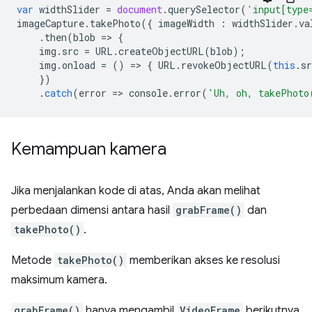
var
widthSlider
=
document
.
querySelector
(
'input[type
imageCapture
.
takePhoto
({
imageWidth
:
widthSlider
.
va
.
then
(
blob
=
>
{
img
.
src
=
URL
.
createObjectURL
(
blob
);
img
.
onload
=
()
=
>
{
URL
.
revokeObjectURL
(
this
.
sr
})
.
catch
(
error
=
>
console
.
error
(
'Uh, oh, takePhoto
Kemampuan kamera
Jika menjalankan kode di atas, Anda akan melihat
perbedaan dimensi antara hasil
grabFrame()
dan
takePhoto()
.
Metode
takePhoto()
memberikan akses ke resolusi
maksimum kamera.
grabFrame()
hanya mengambil
VideoFrame
berikutnya