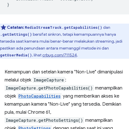
}
Catatan:
dan
MediaStreamTrack.getCapabilities()
bersifat sinkron, tetapi kemampuannya hanya
.getSettings()
tersedia saat kamera mulai benar-benar melakukan streaming, jadi
pastikan ada penundaan antara memanggil metode ini dan
, lihat
crbug.com/711524
.
getUserMedia()
Kemampuan dan setelan kamera "Non-Live" dimanipulasi
melalui objek
ImageCapture
:
ImageCapture.getPhotoCapabilities()
menampilkan
objek
PhotoCapabilities
yang memberikan akses ke
kemampuan kamera "Non-Live" yang tersedia. Demikian
pula, mulai Chrome 61,
ImageCapture.getPhotoSettings()
menampilkan
objek
PhotoSettings
dengan setelan saat ini yang