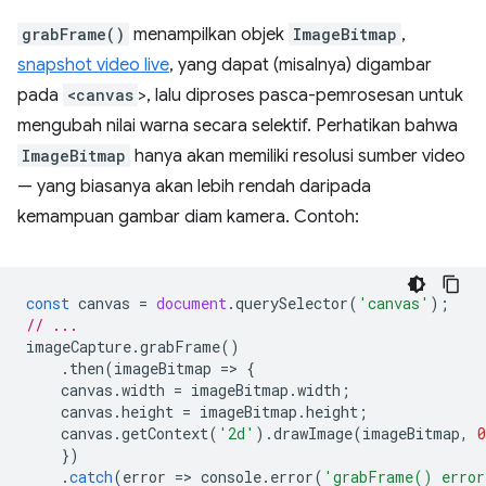
grabFrame()
menampilkan objek
ImageBitmap
,
snapshot video live
, yang dapat (misalnya) digambar
pada
<canvas
>, lalu diproses pasca-pemrosesan untuk
mengubah nilai warna secara selektif. Perhatikan bahwa
ImageBitmap
hanya akan memiliki resolusi sumber video
— yang biasanya akan lebih rendah daripada
kemampuan gambar diam kamera. Contoh:
const
canvas
=
document
.
querySelector
(
'canvas'
);
// ...
imageCapture
.
grabFrame
()
.
then
(
imageBitmap
=
>
{
canvas
.
width
=
imageBitmap
.
width
;
canvas
.
height
=
imageBitmap
.
height
;
canvas
.
getContext
(
'2d'
).
drawImage
(
imageBitmap
,
0
})
.
catch
(
error
=
>
console
.
error
(
'grabFrame() erro