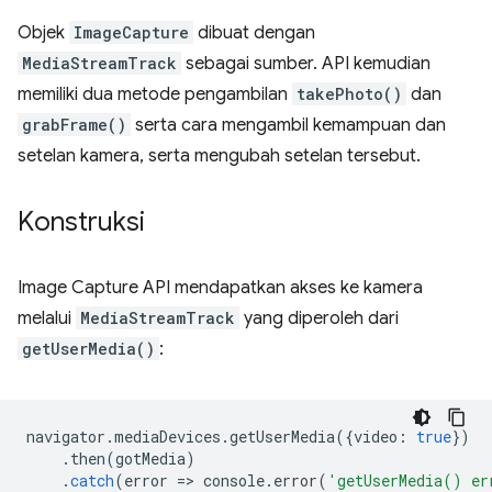
Objek
ImageCapture
dibuat dengan
MediaStreamTrack
sebagai sumber. API kemudian
memiliki dua metode pengambilan
takePhoto()
dan
grabFrame()
serta cara mengambil kemampuan dan
setelan kamera, serta mengubah setelan tersebut.
Konstruksi
Image Capture API mendapatkan akses ke kamera
melalui
MediaStreamTrack
yang diperoleh dari
getUserMedia()
:
navigator
.
mediaDevices
.
getUserMedia
({
video
:
true
})
.
then
(
gotMedia
)
.
catch
(
error
=
>
console
.
error
(
'getUserMedia() er