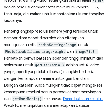
resolusi streaming video, sedangkan ukuran alami
<img>
adalah resolusi gambar statis maksimum kamera. CSS,
tentu saja, digunakan untuk menetapkan ukuran tampilan
keduanya.
Rentang lengkap resolusi kamera yang tersedia untuk
gambar diam dapat diperoleh dan ditetapkan
menggunakan nilai
MediaSettingsRange
untuk
PhotoCapabilities.imageHeight
dan
imageWidth
.
Perhatikan bahwa batasan lebar dan tinggi minimum dan
maksimum untuk
getUserMedia()
adalah untuk video,
yang (seperti yang telah dibahas) mungkin berbeda
dengan kemampuan kamera untuk gambar diam.
Dengan kata lain, Anda mungkin tidak dapat mengakses
kemampuan resolusi penuh perangkat saat menyimpan
dari
getUserMedia()
ke kanvas.
Demo batasan resolusi
WebRTC menunjukkan cara menetapkan batasan