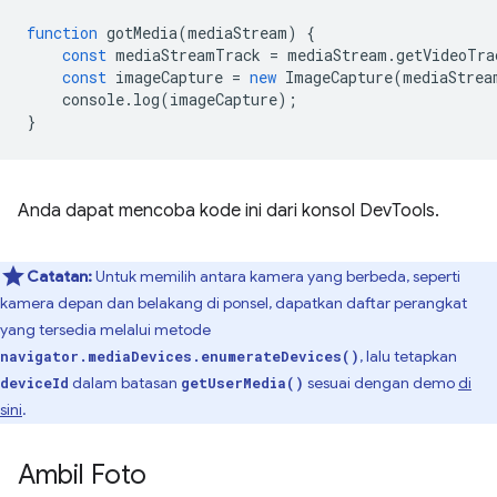
function
gotMedia
(
mediaStream
)
{
const
mediaStreamTrack
=
mediaStream
.
getVideoTra
const
imageCapture
=
new
ImageCapture
(
mediaStrea
console
.
log
(
imageCapture
);
}
Anda dapat mencoba kode ini dari konsol DevTools.
Catatan:
Untuk memilih antara kamera yang berbeda, seperti
kamera depan dan belakang di ponsel, dapatkan daftar perangkat
yang tersedia melalui metode
, lalu tetapkan
navigator.mediaDevices.enumerateDevices()
dalam batasan
sesuai dengan demo
di
deviceId
getUserMedia()
sini
.
Ambil Foto