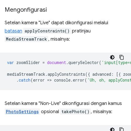
Mengonfigurasi
Setelan kamera "Live" dapat dikonfigurasi melalui
batasan
applyConstraints()
pratinjau
MediaStreamTrack
, misalnya:
var
zoomSlider
=
document
.
querySelector
(
'input[type=
mediaStreamTrack
.
applyConstraints
({
advanced
:
[{
zoo
.
catch
(
error
=
>
console
.
error
(
'Uh, oh, applyCons
Setelan kamera "Non-Live" dikonfigurasi dengan kamus
PhotoSettings
opsional
takePhoto()
, misalnya: