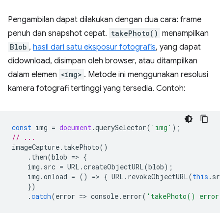
Pengambilan dapat dilakukan dengan dua cara: frame
penuh dan snapshot cepat.
takePhoto()
menampilkan
Blob
,
hasil dari satu eksposur fotografis
, yang dapat
didownload, disimpan oleh browser, atau ditampilkan
dalam elemen
<img>
. Metode ini menggunakan resolusi
kamera fotografi tertinggi yang tersedia. Contoh:
const
img
=
document
.
querySelector
(
'img'
);
// ...
imageCapture
.
takePhoto
()
.
then
(
blob
=
>
{
img
.
src
=
URL
.
createObjectURL
(
blob
);
img
.
onload
=
()
=
>
{
URL
.
revokeObjectURL
(
this
.
sr
})
.
catch
(
error
=
>
console
.
error
(
'takePhoto() error