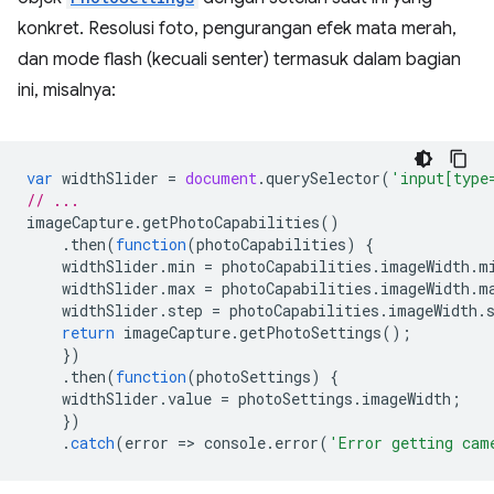
konkret. Resolusi foto, pengurangan efek mata merah,
dan mode flash (kecuali senter) termasuk dalam bagian
ini, misalnya:
var
widthSlider
=
document
.
querySelector
(
'input[type
// ...
imageCapture
.
getPhotoCapabilities
()
.
then
(
function
(
photoCapabilities
)
{
widthSlider
.
min
=
photoCapabilities
.
imageWidth
.
m
widthSlider
.
max
=
photoCapabilities
.
imageWidth
.
m
widthSlider
.
step
=
photoCapabilities
.
imageWidth
.
return
imageCapture
.
getPhotoSettings
();
})
.
then
(
function
(
photoSettings
)
{
widthSlider
.
value
=
photoSettings
.
imageWidth
;
})
.
catch
(
error
=
>
console
.
error
(
'Error getting cam