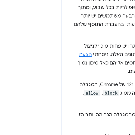
יים ברשימות פופולריות בכל שבוע, ומתוך
בעה משתמשים יש יותר
תגר משמעותי בהעברת התוסף שלהם
 ויש פחות סיכוי לניצול
ונים האלה, ניסחתי
הצעה
ים אליהם כאל סיכון נמוך
ההצעה הזו נתמכה בקבוצת הקהילה של תוספים לאינטרנט, ולכן הטמענו אותה. החל מגרסה 121 של Chrome, המגבלה
block
, ‏
allow
, ‏
מהמגבלה הגבוהה יותר הזו.