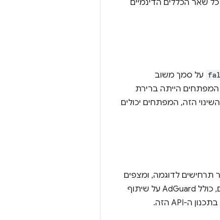
כל שאר הכללים הדינמיים
fa
על סמך משוב
ת רישיות, וגילינו שלרוב המפתחים הייתה ברירת
ינוי הזה, המפתחים יכולים
 כדי שנוכל לתמוך בכמה שיותר תרחישים לדוגמה, ומצפים
להמשיך לעבוד עם הקהילה. במיוחד, אנחנו רוצים להודות לחברי WECG על ההתעניינות שלהם, כולל AdGuard על שיתוף
-API הזה.