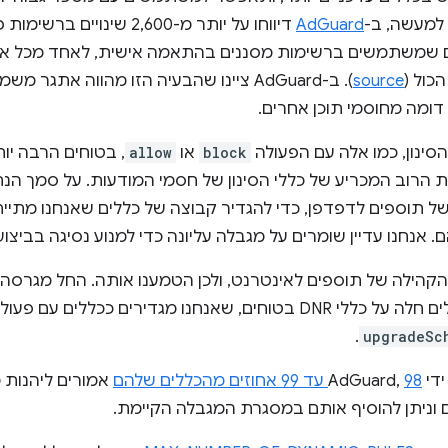
AdGuard
דיווחו על יותר מ-2,600 שינו
שמשתמשים ברשימות מסננים בהתאמה אישית, לאחד מכל אר
source
). ב-AdGuard ציינו שהבעיה הזו מהווה א
סינון, כמו אלה עם הפעולה
block
או
allow
, בטוחים הרבה יותר
 הרוב המכריע של כללי הסינון של חסמי המודעות. על סמך הנת
 תוספים לדפדפן, כדי להגדיר קבוצה של כללים שאנחנו מתייחס
 כללי DNR בטוחים, שאנחנו מגדירים ככללים עם פעולה מסוג
.
upgradeSc
AdG,
98 עד 99 אחוזים מהכללים שלהם
אמורים ליהנות 
ם וניתן להוסיף אותם במסגרת המגבלה הקיימת.