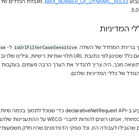
MAX_NUMBER_OF_DYNAMIC_RULES
. מגבלת הכללים של 
י המדיניות
 ברירת המחדל של השדה
isUrlFilterCaseSensitive
ל-
lse
מהקהילה. השדה הזה קובע אם כלל שסינון לפי כתובת URL תלוי אותיו
צאה מכך, היה צריך להגדיר את הערך הרבה פעמים. בעקבות הש
ודל של כללי המדיניות שלהם.
אנחנו מחויבים להמשיך להשקיע ב-declarativeNetRequest API
בילו לעבודה הזו, וכל ספקי הדפדפנים שהיו חלק משמעותי בתכנון ה