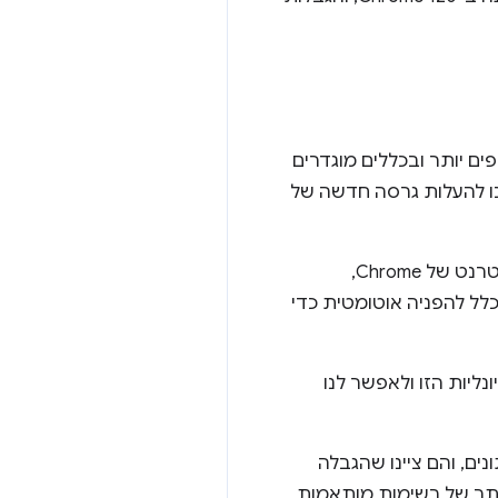
ים יותר ובכללים מוגדרים
כו להעלות גרסה חדשה של
כשתוסף יכול לשנות בקשות באופן דינמי בדרכים שלא נבדקו במהלך הבדיקה של חנות האינטרנט של Chrome,
לל להפניה אוטומטית כדי
מצומצם בפונקציונליות הזו ולאפשר לנו
רו נתונים, והם ציינו שהגבלה
תר של רשימות מותאמות