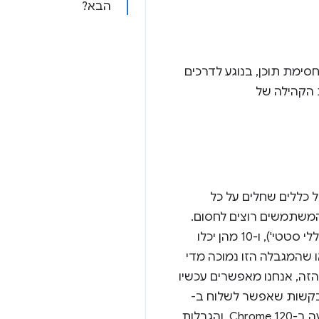
הבא?
ימת תוכן, בנוגע לדרכים
בקבוצת הקהילה של
ל כללים שחלים על כל
המשתמשים רוצים לחסום.
עד לאחרונה, כל תוסף יכול היה להציע למשתמשים לבחור מתוך 50 רשימות (או 'קבוצות של כללי סטטי'), ו-10 מהן יכלו
 שהמגבלה הזו נמוכה מדי
ו את הביצועים של ה-API ב-Chrome בהתאם לדיון הזה, אנחנו מאפשרים עכשיו
 עד 50 מודולים בו-זמנית. (חשוב לציין שהמספר הזה גבוה בהרבה מהמגבלה של 20 בקשות שאפשר לשלוח ב-
WECG). בנוסף, אנחנו מאפשרים להשתמש ב-100 כללי מדיניות בסך הכול. התכונה הזו מופיעה ב-Chrome 120, והגבלות