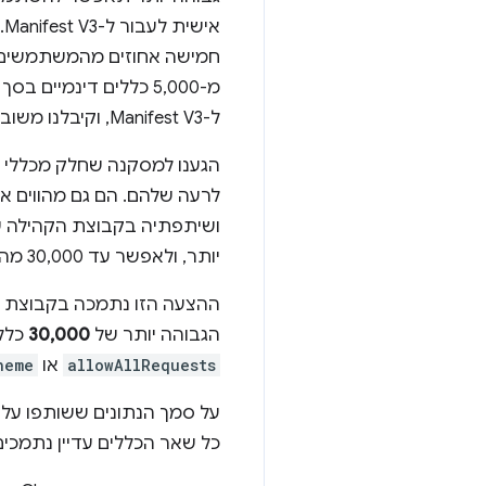
אישית לעבור ל-Manifest V3. למעשה, ב-
חמישה אחוזים מהמשתמשים 
מ-5,000 כללים דינמיים בסך הכול (
ל-Manifest V3, וקיבלנו משוב דומה מחוסמי תוכן אחרים.
הגענו למסקנה שחלק מכללי ה
לרעה שלהם. הם גם מהווים את
ושיתפתיה בקבוצת הקהילה של
יותר, ולאפשר עד 30,000 מהם. אנחנו עדיין שומרים על מגבלה עליונה כדי למנוע נסיגה בביצועים.
הגבוהה יותר של
30,000
כללים חלה על
allowAllRequests
או
heme
על סמך הנתונים ששותפו על ידי uard
כל שאר הכללים עדיין נתמכי