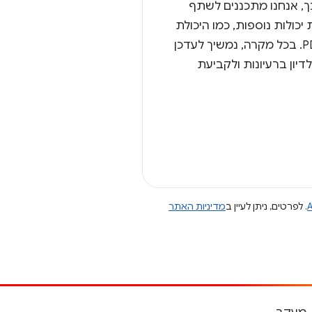
ך, אנחנו מתכננים לשתף
כולות נוספות, כמו היכולת
להתאים לכותרות תגובה. זו בקשה נפוצה שקיבלנו מ-extensions של תוכנות להצגת קובצי PDF. בכל מקרה, נמשיך לעדכן
דיון ברעיונות ולקביעת
A
. לפרטים, ניתן לעיין ב
מדיניות האתר