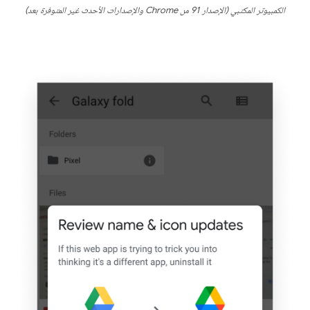
الكمبيوتر المكتبي (الإصدار 91 من Chrome والإصدارات الأحدث غير المتوفرة بعد)