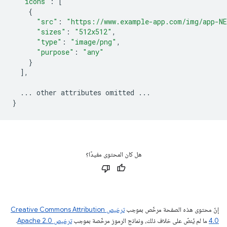
"icons"
:
[
{
"src"
:
"https://www.example-app.com/img/app-N
"sizes"
:
"512x512"
,
"type"
:
"image/png"
,
"purpose"
:
"any"
}
],
...
other
attributes
omitted
...
}
هل كان المحتوى مفيدًا؟
إنّ محتوى هذه الصفحة مرخّص بموجب
ترخيص Creative Commons Attribution
4.0‏
ما لم يُنصّ على خلاف ذلك، ونماذج الرموز مرخّصة بموجب
ترخيص Apache 2.0‏
.