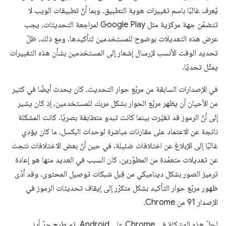
يُعرف غالبًا باسم تغييرات هوية التطبيق. وبما أنّ تطبيقات الويب لا
تتضمّن جهة مركزية مثل Google Play لمراجعة التحديثات، يجب
عرض هذه التعديلات بوضوح للمستخدمين لتأكيدها. ومع ذلك، ظلّ
تحديد الوقت الأنسب لإرسال إشعار إلى المستخدمين بشأن هذه التغييرات
يمثّل تحديًا.
في الإصدارات السابقة من مربّع حوار التحديث، كان يحدث أيضًا في كثير
من الأحيان أن يظهر مربّع الحوار بشكل مربك للمستخدمين، إذ كان يشير
إلى أنّ الرموز قد تغيّرت بينما كانت تبدو متطابقة بصريًا. كانت المشكلة
ناتجة عن الاعتماد على مقارنات مباشرة لوحدات البكسل، ما كان يؤدي
غالبًا إلى الإبلاغ عن اختلافات ضئيلة. في حين أنّ بعض الاختلافات نتجت
عن تعديلات متعمّدة من المطوّرين، كان السبب في العديد منها هو إعادة
ترميز الصور بشكل ديناميكي من قِبل شبكات توصيل المحتوى. وقد أدّى
ظهور مربّع حوار التأكيد بشكل متكرّر إلى إيقاف تحديثات الرموز في
الإصدار 91 من Chrome.
لحلّ هذه المشكلة في Chrome على Android، تم طرح حدّ أدنى