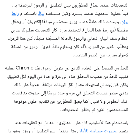
التحديثات عندما يعدّل المطوّرون بيان التطبيق أو الرموز المرتبطة به.
تبدأ عملية التحديث عندما يسترد وكيل مستخدم
بيانًا
باستخدام
رابط
بيان
، ويحدث ذلك عادةً عندما يزور مستخدم موقعًا إلكترونيًا أو يشغّل
تطبيقًا (مع ربط هذا البيان). لتحديد ما إذا كان التحديث مطلوبًا، يقارن
النظام ملف البيان الحالي والرموز بالحالة المسجّلة سابقًا. كان هذا الإجراء
يتطلّب الكثير من الموارد لأنّه كان يستلزم دائمًا تنزيل الرموز من الشبكة
لإجراء مقارنة بين الصور النقطية.
للحدّ من الضغط على الخادم الناتج عن تنزيل الرموز، نفّذ Chrome عملية
تقييد للحدّ من عمليات التحقّق هذه إلى مرة واحدة في اليوم لكل تطبيق،
ولكن ظل إجمالي استهلاك معدل نقل البيانات مرتفعًا. علاوةً على ذلك،
يؤدي حصر عمليات التحقّق في مرة واحدة يوميًا إلى حدوث تناقضات
أثناء التطوير والاختبار، كما يعيق المطوّرين عن تقديم حلول موثوقة
للمستخدمين الذين لم يتلقّوا التحديثات.
باستخدام هذا الأسلوب، كان على المطوّرين التعامل مع تعقيدات عند
تنفيذ
تغييرات حساسة للأمان
، مثل تعديل اسم التطبيق أو رمزه، وهو ما