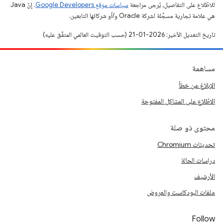
للاطّلاع على التفاصيل، يُرجى مراجعة
سياسات موقع Google Developers‏
. إنّ Java
هي علامة تجارية مسجَّلة لشركة Oracle و/أو شركائها التابعين.
تاريخ التعديل الأخير: 2026-01-21 (حسب التوقيت العالمي المتفَّق عليه)
مساهمة
الإبلاغ عن خطأ
الاطّلاع على المشاكل المفتوحة
محتوى ذو صلة
تحديثات Chromium
دراسات الحالة
الأرشيف
ملفات البودكاست والعروض
Follow