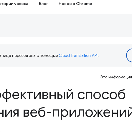
стории успеха
Блог
Новое в Chrome
аница переведена с помощью
Cloud Translation API
.
Эта информация 
ффективный способ
ния веб-приложени