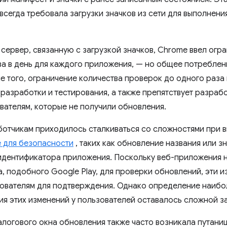
всегда требовала загрузки значков из сети для выполнени
 сервер, связанную с загрузкой значков, Chrome ввел огр
за в день для каждого приложения, — но общее потребле
е того, ограничение количества проверок до одного раза 
 разработки и тестирования, а также препятствует разраб
ателям, которые не получили обновления.
ботчикам приходилось сталкиваться со сложностями при 
 для безопасности
, таких как обновление названия или з
идентификатора приложения. Поскольку веб-приложения 
, подобного Google Play, для проверки обновлений, эти 
зователям для подтверждения. Однако определение наиб
я этих изменений у пользователей оставалось сложной з
логового окна обновления также часто возникала путаниц