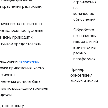
ограничения
я сравнения растровых
на
количество
обновлений.
аничение на количество
Обработка
ние полосы пропускания
незначитель
в день приводит к
ных различий
отчикам предоставлять
в значках на
разных
платформах.
внедрении
изменений,
начка приложения, часто
Пример
не имеют
обновления
значка и имени
изменения должны быть
олее подходящего времени
адачей.
а, поскольку