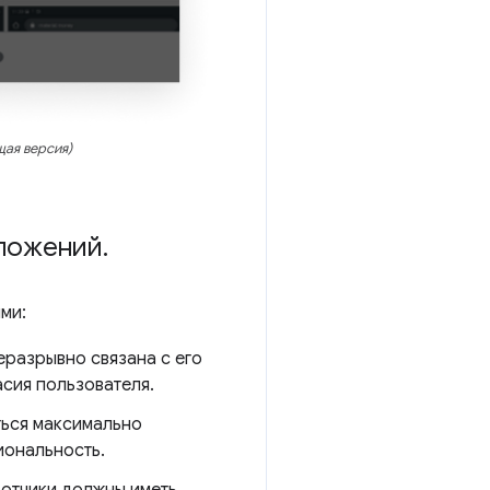
щая версия)
иложений
.
ми:
разрывно связана с его
асия пользователя.
ься максимально
иональность.
отчики должны иметь