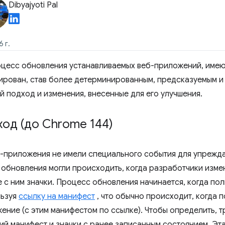
Dibyajyoti Pal
 г.
роцесс обновления устанавливаемых веб-приложений, им
ирован, став более детерминированным, предсказуемым и
й подход и изменения, внесенные для его улучшения.
од (до Chrome 144)
б-приложения не имели специального события для упрежд
 обновления могли происходить, когда разработчики изме
 с ним значки. Процесс обновления начинается, когда пол
льзуя
ссылку на манифест
, что обычно происходит, когда 
жение (с этим манифестом по ссылке). Чтобы определить, т
ий манифест и значки с ранее записанным состоянием. Эт