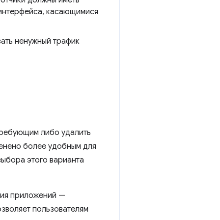
 интерфейса, касающимися
ать ненужный трафик
требующим либо удалить
менено более удобным для
выбора этого варианта
ния приложений —
озволяет пользователям