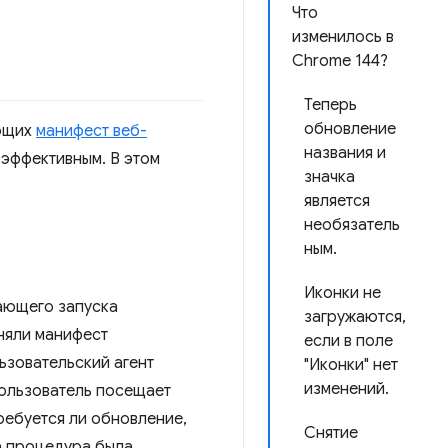
Что
изменилось в
Chrome 144?
Теперь
обновление
еющих
манифест веб-
названия и
 эффективным. В этом
значка
является
необязатель
ным.
Иконки не
ающего запуска
загружаются,
няли манифест
если в поле
ьзовательский агент
"Иконки" нет
изменений.
пользователь посещает
ребуется ли обновление,
Снятие
а процедура была