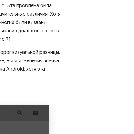
чно. Эта проблема была
ачительные различия. Хотя
многие были вызваны
ывание диалогового окна
e 91.
порог визуальной разницы.
ае, если изменения значка
а Android, хотя эта