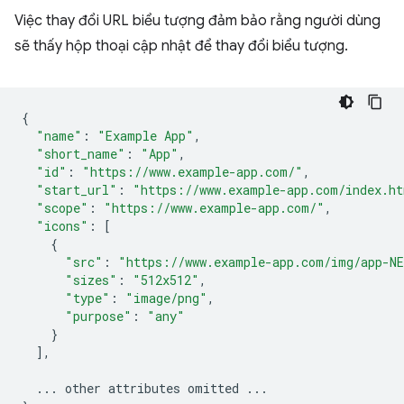
Việc thay đổi URL biểu tượng đảm bảo rằng người dùng
sẽ thấy hộp thoại cập nhật để thay đổi biểu tượng.
{
"name"
:
"Example App"
,
"short_name"
:
"App"
,
"id"
:
"https://www.example-app.com/"
,
"start_url"
:
"https://www.example-app.com/index.h
"scope"
:
"https://www.example-app.com/"
,
"icons"
:
[
{
"src"
:
"https://www.example-app.com/img/app-N
"sizes"
:
"512x512"
,
"type"
:
"image/png"
,
"purpose"
:
"any"
}
],
...
other
attributes
omitted
...