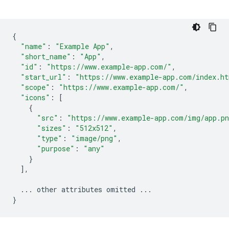
{
"name"
:
"Example App"
,
"short_name"
:
"App"
,
"id"
:
"https://www.example-app.com/"
,
"start_url"
:
"https://www.example-app.com/index.h
"scope"
:
"https://www.example-app.com/"
,
"icons"
:
[
{
"src"
:
"https://www.example-app.com/img/app.p
"sizes"
:
"512x512"
,
"type"
:
"image/png"
,
"purpose"
:
"any"
}
],
...
other
attributes
omitted
...
}