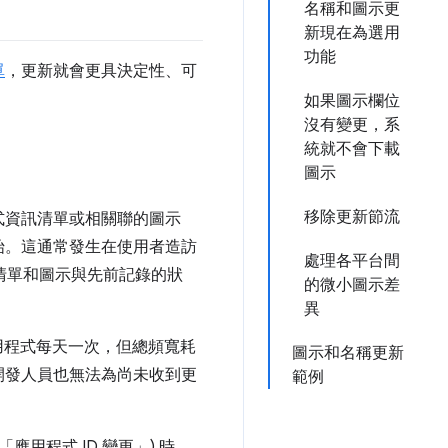
名稱和圖示更
新現在為選用
功能
單
，更新就會更具決定性、可
如果圖示欄位
沒有變更，系
統就不會下載
圖示
移除更新節流
程式資訊清單或相關聯的圖示
始。這通常發生在使用者造訪
處理各平台間
訊清單和圖示與先前記錄的狀
的微小圖示差
異
用程式每天一次，但總頻寬耗
圖示和名稱更新
開發人員也無法為尚未收到更
範例
用程式 ID 變更」) 時，