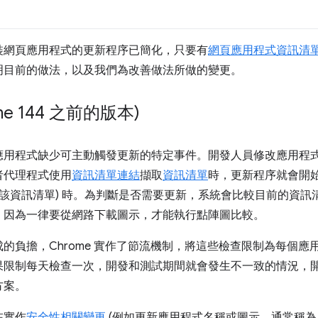
，可安裝網頁應用程式的更新程序已簡化，只要有
網頁應用程式資訊清
明目前的做法，以及我們為改善做法所做的變更。
e 144 之前的版本)
前，網頁應用程式缺少可主動觸發更新的特定事件。開發人員修改應用
者代理程式使用
資訊清單連結
擷取
資訊清單
時，更新程序就會開
結該資訊清單) 時。為判斷是否需要更新，系統會比較目前的資
，因為一律要從網路下載圖示，才能執行點陣圖比較。
的負擔，Chrome 實作了節流機制，將這些檢查限制為每個應
果限制每天檢查一次，開發和測試期間就會發生不一致的情況，
方案。
在實作
安全性相關變更
(例如更新應用程式名稱或圖示，通常稱為「應