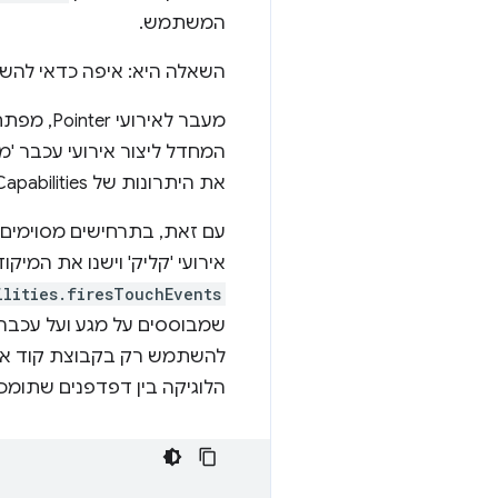
המשתמש.
השאלה היא: איפה כדאי לה
מעבר לאי
המחדל ליצור אירועי עכבר 'מז
את היתרונות של InputDeviceCapabilities.
אירועי 'קליק' וישנו את המי
ilities.firesTouchEvents
שמבוססים על מגע ועל עכבר 
להשתמש רק בקבוצת קוד אח
הלוגיקה בין דפדפנים שתומכים באירועי Pointer Events לבין