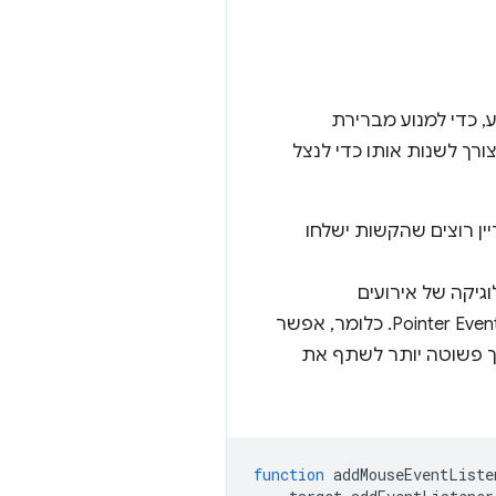
המגע, כדי למנוע מברירת
ורך לשנות אותו כדי לנצל
pre באירוע המגע. לדוגמה, עדיין רוצים שהקשות ישלחו
יקה של אירועים
לאופן שבו מנהלים את הלוגיקה באמצעות Pointer Events. כלומר, אפשר
 פשוטה יותר לשתף את
function
addMouseEventListe