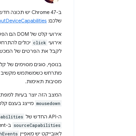
ב-Chrome 47 יש
שלכם:
putDeviceCapabilities
אירועי קל
אירועי
click
יכולים להתרחש
לקבל את הפרטים של המכשיר
מתרחש כשמשתמש מקשיב על מס
מסיבות תאימות.
המצב הזה יוצר בעיות למפתח
mousedown
מייצג בעצם קלט חדש מ
ה-API החדש של
abilities
sourceCapabilities
ב-UIEvent.
לאובייקט יש מאפיין
hEvents