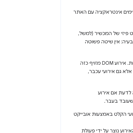
מקיימים אינטראקציה עם האתר
לקלט פיזי של המכשיר (למשל,
עיה: אין שיטה פשוטה
בנוסף, סוגים מסוימים של קלט יכולים ליצור אירועי קלט DOM "מזויפים" נוספים מסיבות תאימות. אירוע DOM מזויף כזה
לא גם אירועי עכבר,
 לדעת אם אירוע
עי הקלט באמצעות אובייקט
ירוע נוצר על ידי פעולת