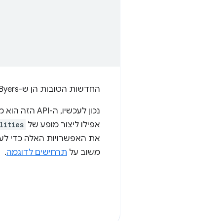
החדשות הטובות הן ש-Rick Byers
נכון לעכשיו, ה-API הזה הוא מינימלי ומתמקד בפתרון
אפילו ליצור מופע של
lities
את האפשרויות האלה כדי לע
משוב על
תרחישים לדוגמה
.