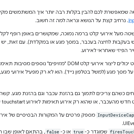
 תכונה חדשה שמאפשרת לכם להבין בקלות רבה יותר איך המשתמשים 
In
. נרחיב קצת על הנושא ונראה למה זה חשוב.
ט של DOM הם הפשטה מעל אירועי קלט ברמה נמוכה, שמקושרים באופן רופף 
 בעקבות לחיצה בעכבר, במסך מגע או במקלדת). עם זאת, יש ב
 הפיזי שאחראי לאירוע.
ך מגע (למשל בטלפון נייד). הוא לא רק מפעיל אירועי מגע, א
ים כשהם צריכים לתמוך גם בהזנת עכבר וגם בהזנת מגע. קשה
העכבר, או שהוא רק אירוע תאימות לאירוע touchstart שעובד בעבר.
InputDeviceCap
מספק פרטים על המקורות הבסיסיים של אירו
firesTouc
שמוגדר כ-
true
או כ-
false
, בהתאם לאופן שבו הא