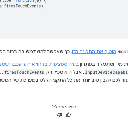
(
type
,
function
(
e
)
{
s
.
firesTouchEvents
)
הוסיף את התכונה הזו
, כך שאפשר להשתמש בה ברוב הפל
בעיה ספציפית בזיהוי אירועי עכבר שמק
InputDeviceCapabi
, אבל הוא מכיל רק
firesTouchEvents
. 
זור לכם להבין טוב יותר את כל התקני הקלט במערכת של המ
המידע עזר לך?