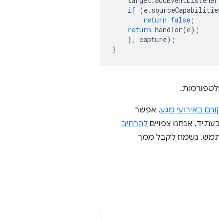
target
.
addEventListener
if
(
e
.
sourceCapabilitie
return
false
;
return
handler
(
e
);
},
capture
);
}
טפורמות.
ורם באירועי מגע
. אפשר
בעתיד, אנחנו צפויים
להרחיב
שתמש. נשמח לקבל ממך