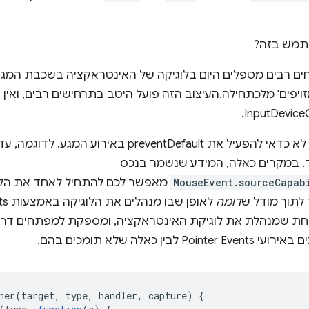
שתמש בזה?
רועי Pointer, מפתחים רבים מטפלים היום בלוגיקה של האינטראקציה בשכבת 
ויפים' מלכתחילה.העיצוב הזה פועל היטב בתרחישים רבים, ואין צ
עם זאת, בתרחישים מסוימים לא כדאי להפעיל את ventDefault
קוד. במקרים כאלה, המידע שנשמר בנכס
MouseEvent.sourceCapab
מאפשר לכם להתחיל לאחד את הלוג
לתוך מודל ש
דומה
ת שמנהלת את לוגיקת האינטראקציה, ומספקת למפתחים דרך
 כאלה שלא תומכים בהם.
ner
(
target
,
type
,
handler
,
capture
)
{