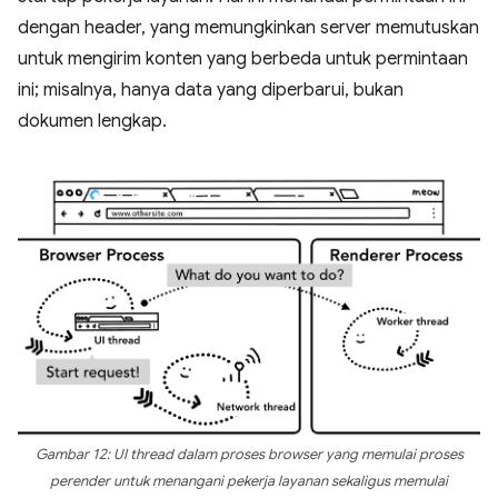
dengan header, yang memungkinkan server memutuskan
untuk mengirim konten yang berbeda untuk permintaan
ini; misalnya, hanya data yang diperbarui, bukan
dokumen lengkap.
Gambar 12: UI thread dalam proses browser yang memulai proses
perender untuk menangani pekerja layanan sekaligus memulai