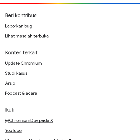
Beri kontribusi
Laporkan bug
Lihat masalah terbuka
Konten terkait
Update Chromium
Studi kasus
Arsip
Podcast & acara
Ikuti
@ChromiumDev pada X
YouTube