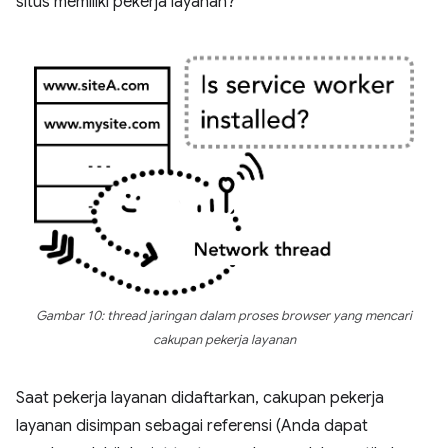
situs memiliki pekerja layanan?
Gambar 10: thread jaringan dalam proses browser yang mencari
cakupan pekerja layanan
Saat pekerja layanan didaftarkan, cakupan pekerja
layanan disimpan sebagai referensi (Anda dapat