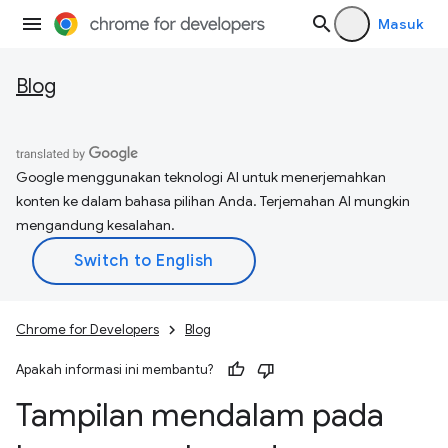
Masuk
Blog
Google menggunakan teknologi AI untuk menerjemahkan
konten ke dalam bahasa pilihan Anda. Terjemahan AI mungkin
mengandung kesalahan.
Chrome for Developers
Blog
Apakah informasi ini membantu?
Tampilan mendalam pada