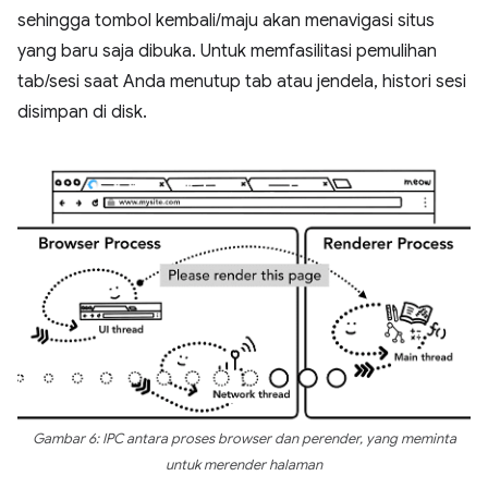
sehingga tombol kembali/maju akan menavigasi situs
yang baru saja dibuka. Untuk memfasilitasi pemulihan
tab/sesi saat Anda menutup tab atau jendela, histori sesi
disimpan di disk.
Gambar 6: IPC antara proses browser dan perender, yang meminta
untuk merender halaman