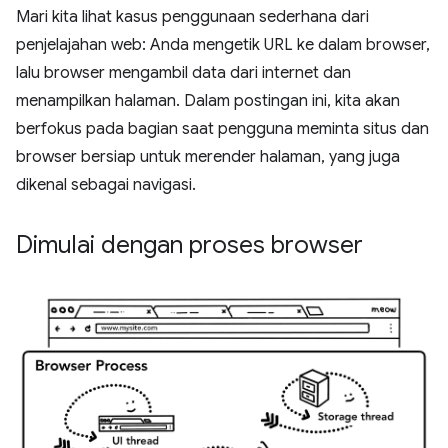
Mari kita lihat kasus penggunaan sederhana dari
penjelajahan web: Anda mengetik URL ke dalam browser,
lalu browser mengambil data dari internet dan
menampilkan halaman. Dalam postingan ini, kita akan
berfokus pada bagian saat pengguna meminta situs dan
browser bersiap untuk merender halaman, yang juga
dikenal sebagai navigasi.
Dimulai dengan proses browser