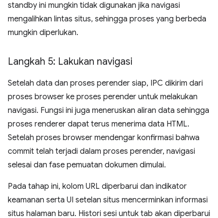
standby ini mungkin tidak digunakan jika navigasi
mengalihkan lintas situs, sehingga proses yang berbeda
mungkin diperlukan.
Langkah 5: Lakukan navigasi
Setelah data dan proses perender siap, IPC dikirim dari
proses browser ke proses perender untuk melakukan
navigasi. Fungsi ini juga meneruskan aliran data sehingga
proses renderer dapat terus menerima data HTML.
Setelah proses browser mendengar konfirmasi bahwa
commit telah terjadi dalam proses perender, navigasi
selesai dan fase pemuatan dokumen dimulai.
Pada tahap ini, kolom URL diperbarui dan indikator
keamanan serta UI setelan situs mencerminkan informasi
situs halaman baru. Histori sesi untuk tab akan diperbarui