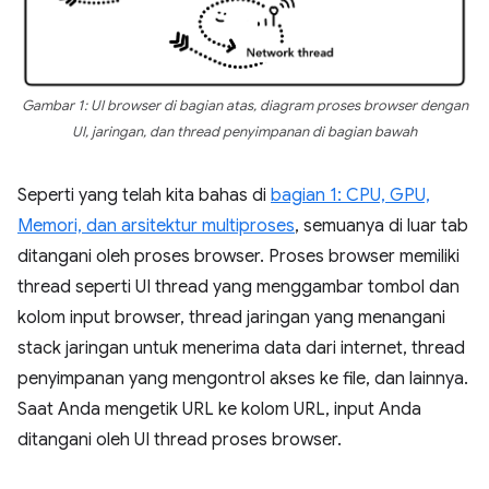
Gambar 1: UI browser di bagian atas, diagram proses browser dengan
UI, jaringan, dan thread penyimpanan di bagian bawah
Seperti yang telah kita bahas di
bagian 1: CPU, GPU,
Memori, dan arsitektur multiproses
, semuanya di luar tab
ditangani oleh proses browser. Proses browser memiliki
thread seperti UI thread yang menggambar tombol dan
kolom input browser, thread jaringan yang menangani
stack jaringan untuk menerima data dari internet, thread
penyimpanan yang mengontrol akses ke file, dan lainnya.
Saat Anda mengetik URL ke kolom URL, input Anda
ditangani oleh UI thread proses browser.