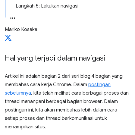
Langkah 5: Lakukan navigasi
Mariko Kosaka
Hal yang terjadi dalam navigasi
Artikel ini adalah bagian 2 dari seri blog 4 bagian yang
membahas cara kerja Chrome. Dalam
postingan
sebelumnya
, kita telah melihat cara berbagai proses dan
thread menangani berbagai bagian browser. Dalam
postingan ini, kita akan membahas lebih dalam cara
setiap proses dan thread berkomunikasi untuk
menampilkan situs.