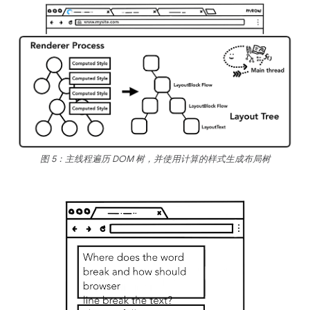
图 5：主线程遍历 DOM 树，并使用计算的样式生成布局树