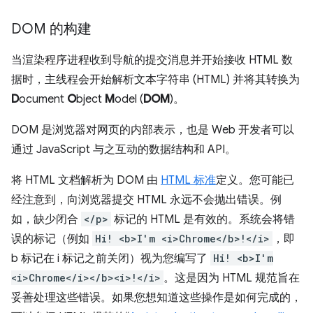
DOM 的构建
当渲染程序进程收到导航的提交消息并开始接收 HTML 数
据时，主线程会开始解析文本字符串 (HTML) 并将其转换为
D
ocument
O
bject
M
odel (
DOM
)。
DOM 是浏览器对网页的内部表示，也是 Web 开发者可以
通过 JavaScript 与之互动的数据结构和 API。
将 HTML 文档解析为 DOM 由
HTML 标准
定义。您可能已
经注意到，向浏览器提交 HTML 永远不会抛出错误。例
如，缺少闭合
</p>
标记的 HTML 是有效的。系统会将错
误的标记（例如
Hi! <b>I'm <i>Chrome</b>!</i>
，即
b 标记在 i 标记之前关闭）视为您编写了
Hi! <b>I'm
<i>Chrome</i></b><i>!</i>
。这是因为 HTML 规范旨在
妥善处理这些错误。如果您想知道这些操作是如何完成的，