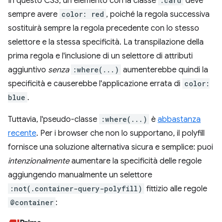
In questo CSS, un elemento con la classe
.card
deve
sempre avere
color: red
, poiché la regola successiva
sostituirà sempre la regola precedente con lo stesso
selettore e la stessa specificità. La transpilazione della
prima regola e l'inclusione di un selettore di attributi
aggiuntivo
senza
:where(...)
aumenterebbe quindi la
specificità e causerebbe l'applicazione errata di
color:
blue
.
Tuttavia, l'pseudo-classe
:where(...)
è
abbastanza
recente
. Per i browser che non lo supportano, il polyfill
fornisce una soluzione alternativa sicura e semplice: puoi
intenzionalmente
aumentare la specificità delle regole
aggiungendo manualmente un selettore
:not(.container-query-polyfill)
fittizio alle regole
@container
: