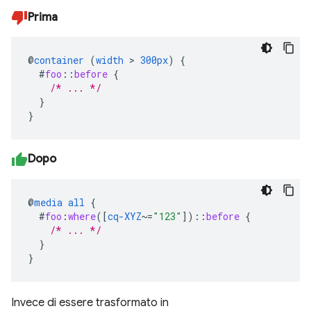
Prima
@
container
(
width
>
300px
)
{
#
foo
::
before
{
/* ... */
}
}
Dopo
@
media
all
{
#
foo
:
where
([
cq-XYZ
~=
"123"
])
::
before
{
/* ... */
}
}
Invece di essere trasformato in