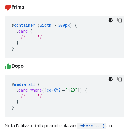
Prima
@
container
(
width
>
300px
)
{
.
card
{
/* ... */
}
}
Dopo
@
media
all
{
.
card
:
where
([
cq-XYZ
~=
"123"
])
{
/* ... */
}
}
Nota l'utilizzo della pseudo-classe
:where(...)
. In