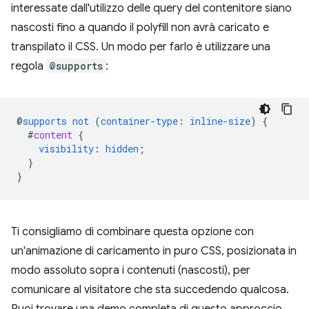
interessate dall'utilizzo delle query del contenitore siano
nascosti fino a quando il polyfill non avrà caricato e
transpilato il CSS. Un modo per farlo è utilizzare una
regola
@supports
:
@
supports
not
(
container-type
:
inline-size
)
{
#
content
{
visibility
:
hidden
;
}
}
Ti consigliamo di combinare questa opzione con
un'animazione di caricamento in puro CSS, posizionata in
modo assoluto sopra i contenuti (nascosti), per
comunicare al visitatore che sta succedendo qualcosa.
Puoi trovare una demo completa di questo approccio