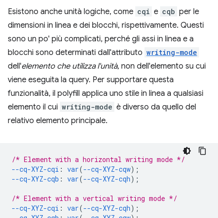
Esistono anche unità logiche, come
cqi
e
cqb
per le
dimensioni in linea e dei blocchi, rispettivamente. Questi
sono un po' più complicati, perché gli assi in linea e a
blocchi sono determinati dall'attributo
writing-mode
dell'
elemento che utilizza l'unità
, non dell'elemento su cui
viene eseguita la query. Per supportare questa
funzionalità, il polyfill applica uno stile in linea a qualsiasi
elemento il cui
writing-mode
è diverso da quello del
relativo elemento principale.
/* Element with a horizontal writing mode */
--cq-XYZ-cqi
:
var
(
--cq-XYZ-cqw
);
--cq-XYZ-cqb
:
var
(
--cq-XYZ-cqh
);
/* Element with a vertical writing mode */
--cq-XYZ-cqi
:
var
(
--cq-XYZ-cqh
);
--cq-XYZ-cqb
:
var
(
--cq-XYZ-cqw
);