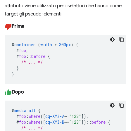
attributo viene utilizzato per i selettori che hanno come
target gli pseudo-elementi.
Prima
@
container
(
width
>
300px
)
{
#
foo
,
#
foo
::
before
{
/* ... */
}
}
Dopo
@
media
all
{
#
foo
:
where
([
cq-XYZ-A
~=
"123"
]),
#
foo
:
where
([
cq-XYZ-B
~=
"123"
])
::
before
{
/* ... */