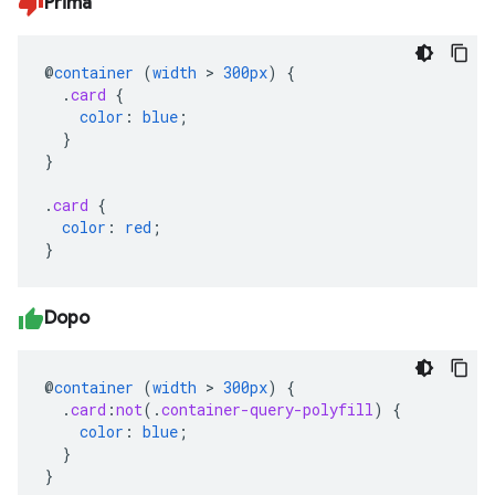
Prima
@
container
(
width
>
300px
)
{
.
card
{
color
:
blue
;
}
}
.
card
{
color
:
red
;
}
Dopo
@
container
(
width
>
300px
)
{
.
card
:
not
(
.
container-query-polyfill
)
{
color
:
blue
;
}
}