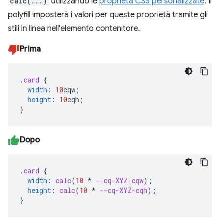
calc(...)
utilizzando le
proprietà CSS personalizzate
. Il
polyfill imposterà i valori per queste proprietà tramite gli
stili in linea nell'elemento contenitore.
Prima
.
card
{
width
:
10
cqw
;
height
:
10
cqh
;
}
Dopo
.
card
{
width
:
calc
(
10
*
--cq-XYZ-cqw
);
height
:
calc
(
10
*
--cq-XYZ-cqh
);
}