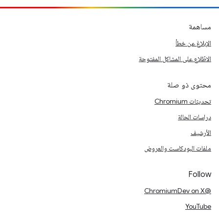
مساهمة
الإبلاغ عن خطأ
الاطّلاع على المشاكل المفتوحة
محتوى ذو صلة
تحديثات Chromium
دراسات الحالة
الأرشيف
ملفات البودكاست والعروض
Follow
@ChromiumDev on X
YouTube