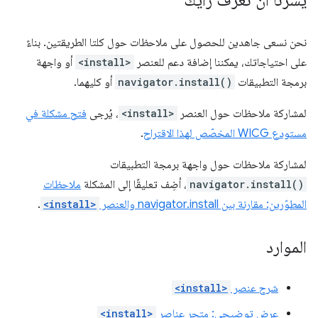
يسرّنا أن نعرف رأيك
نحن نسعى جاهدين للحصول على ملاحظات حول كلتا الطريقتين. بناءً
على احتياجاتك، يمكننا إضافة دعم للعنصر
<install>
أو واجهة
برمجة التطبيقات
navigator.install()
أو كليهما.
لمشاركة ملاحظات حول العنصر
<install>
، يُرجى
فتح مشكلة في
مستودع WICG المخصّص لهذا الاقتراح
.
لمشاركة ملاحظات حول واجهة برمجة التطبيقات
navigator.install()
، أضِف تعليقًا إلى المشكلة
ملاحظات
المطوّرين: مقارنة بين navigator.install والعنصر
<install>
.
الموارد
شرح عنصر
<install>
عرض توضيحي: متجر عناصر
<install>