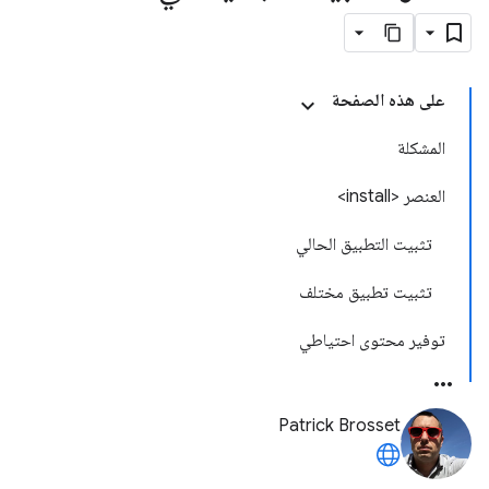
على هذه الصفحة
المشكلة
العنصر <install>
تثبيت التطبيق الحالي
تثبيت تطبيق مختلف
توفير محتوى احتياطي
Patrick Brosset