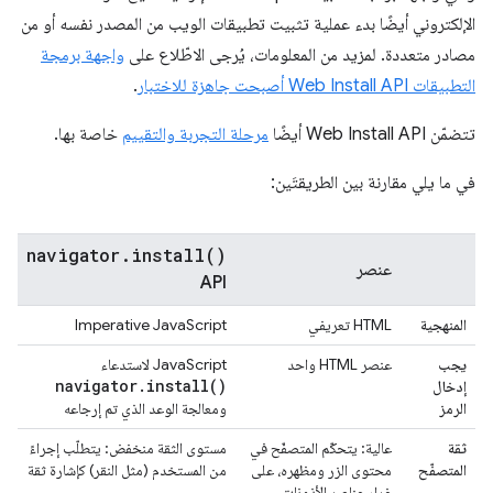
الإلكتروني أيضًا بدء عملية تثبيت تطبيقات الويب من المصدر نفسه أو من
مصادر متعددة. لمزيد من المعلومات، يُرجى الاطّلاع على
واجهة برمجة
التطبيقات Web Install API أصبحت جاهزة للاختبار
.
تتضمّن Web Install API أيضًا
مرحلة التجربة والتقييم
خاصة بها.
في ما يلي مقارنة بين الطريقتَين:
navigator.install()
عنصر
API
المنهجية
HTML تعريفي
Imperative JavaScript
يجب
عنصر HTML واحد
JavaScript لاستدعاء
navigator
.
install(
)
إدخال
الرمز
ومعالجة الوعد الذي تم إرجاعه
ثقة
عالية: يتحكّم المتصفّح في
مستوى الثقة منخفض: يتطلّب إجراءً
المتصفّح
محتوى الزر ومظهره، على
من المستخدم (مثل النقر) كإشارة ثقة
غرار عناصر الأذونات