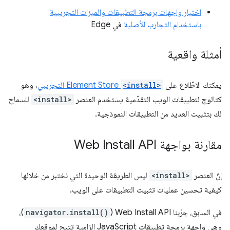
اختبار واجهات برمجة التطبيقات والميزات التجريبية
باستخدام التجارب الأصلية
في Edge
أمثلة واقعية
يمكنك الاطّلاع على
<install>
Element Store التجريبي
، وهو
كتالوج لتطبيقات الويب التقدّمية يستخدم العنصر
<install>
للسماح
لك بتثبيت العديد من التطبيقات النموذجية.
مقارنة بواجهة Web Install API
إنّ العنصر
<install>
ليس الطريقة الوحيدة التي نختبر من خلالها
كيفية تحسين عمليات تثبيت التطبيقات على الويب.
في السابق، جرّبنا Web Install API (
navigator.install()
)،
وهي واجهة برمجة تطبيقات JavaScript إلزامية تتيح لموقعك