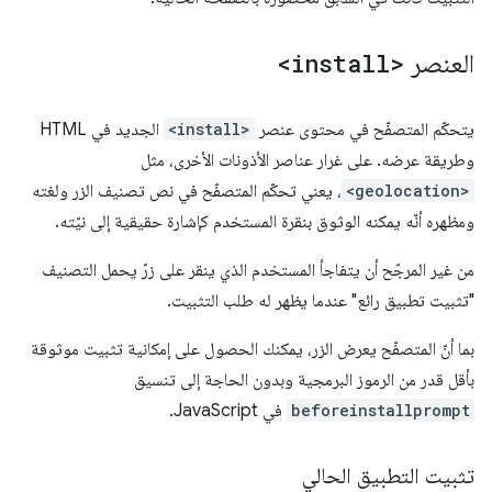
العنصر
<install>
يتحكّم المتصفّح في محتوى عنصر
<install>
الجديد في HTML
وطريقة عرضه. على غرار عناصر الأذونات الأخرى، مثل
<geolocation>
، يعني تحكّم المتصفّح في نص تصنيف الزر ولغته
ومظهره أنّه يمكنه الوثوق بنقرة المستخدم كإشارة حقيقية إلى نيّته.
من غير المرجّح أن يتفاجأ المستخدم الذي ينقر على زرّ يحمل التصنيف
"تثبيت تطبيق رائع" عندما يظهر له طلب التثبيت.
بما أنّ المتصفّح يعرض الزر، يمكنك الحصول على إمكانية تثبيت موثوقة
بأقل قدر من الرموز البرمجية وبدون الحاجة إلى تنسيق
beforeinstallprompt
في JavaScript.
تثبيت التطبيق الحالي