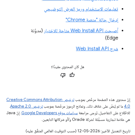
تعليمات الاستخدام ورمز العرض التوضيحي
إدخال حالة "منصة Chrome"
أصبحت Web Install API متاحة للاختبار
(مدوّنة
Edge)
شرح Web Install API
هل كان المحتوى مفيدًا؟
إنّ محتوى هذه الصفحة مرخّص بموجب
ترخيص Creative Commons Attribution
4.0‏
ما لم يُنصّ على خلاف ذلك، ونماذج الرموز مرخّصة بموجب
ترخيص Apache 2.0‏
.
للاطّلاع على التفاصيل، يُرجى مراجعة
سياسات موقع Google Developers‏
. إنّ Java
هي علامة تجارية مسجَّلة لشركة Oracle و/أو شركائها التابعين.
تاريخ التعديل الأخير: 2026-05-12 (حسب التوقيت العالمي المتفَّق عليه)