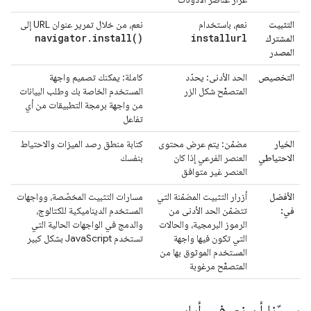
التثبيت
نعم، باستخدام
نعم، من خلال تمرير عنوان URL إلى
navigator
.
install(
)
installurl
المشترك
المصدر
التخصيص
الحد الأدنى: يحدّد
كاملة: يمكنك تصميم واجهة
المتصفّح شكل الزر
المستخدم الخاصة بك وطلب البيانات
من واجهة برمجة التطبيقات من أي
تفاعل
الخيار
مضمّن: يتم عرض محتوى
كتابة منطق رصد الميزات والاحتياط
الاحتياطي
العنصر الفرعي إذا كان
بنفسك
العنصر غير متوافق
الأفضل
أزرار التثبيت المضمّنة التي
مسارات التثبيت المخصّصة، وواجهات
في:
تتضمّن الحد الأدنى من
المستخدم الديناميكية للكتالوج،
الرموز البرمجية، والحالات
والدمج في الواجهات الحالية التي
التي تكون فيها واجهة
تستخدم JavaScript بشكل كبير
المستخدم الموثوق بها من
المتصفّح مرغوبة