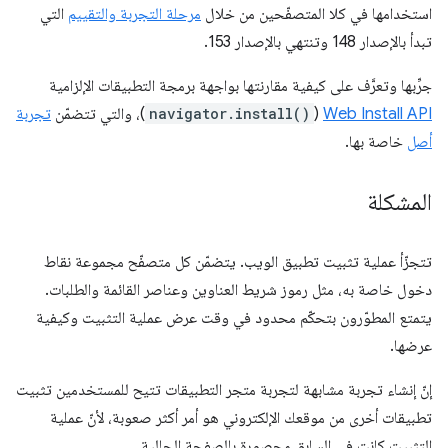
استخدامها في كلا المتصفّحين من خلال
مرحلة التجربة والتقييم
التي
تبدأ بالإصدار 148 وتنتهي بالإصدار 153.
جرِّبها وتعرَّف على كيفية مقارنتها بواجهة برمجة التطبيقات الإلزامية
Web Install API
(
navigator.install()
)، والتي تتضمّن
تجربة
أصل
خاصة بها.
المشكلة
تتجزّأ عملية تثبيت تطبيق الويب. يتضمّن كل متصفّح مجموعة نقاط
دخول خاصة به، مثل رموز شريط العناوين وعناصر القائمة والطلبات.
يتمتع المطوّرون بتحكّم محدود في وقت عرض عملية التثبيت وكيفية
عرضها.
إنّ إنشاء تجربة مشابهة لتجربة متجر التطبيقات تتيح للمستخدمين تثبيت
تطبيقات أخرى من موقعك الإلكتروني هو أمر أكثر صعوبة، لأنّ عملية
التثبيت كانت في السابق محصورة بالصفحة الحالية.