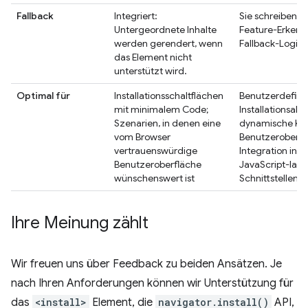
Fallback
Integriert:
Sie schreiben I
Untergeordnete Inhalte
Feature-Erkenn
werden gerendert, wenn
Fallback-Logik.
das Element nicht
unterstützt wird.
Optimal für
Installationsschaltflächen
Benutzerdefinie
mit minimalem Code;
Installationsabl
Szenarien, in denen eine
dynamische Ka
vom Browser
Benutzeroberfl
vertrauenswürdige
Integration in 
Benutzeroberfläche
JavaScript-last
wünschenswert ist
Schnittstellen
Ihre Meinung zählt
Wir freuen uns über Feedback zu beiden Ansätzen. Je
nach Ihren Anforderungen können wir Unterstützung für
das
<install>
Element, die
navigator.install()
API,