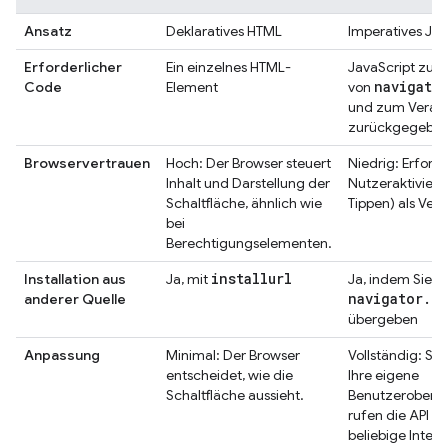
Ansatz
Deklaratives HTML
Imperatives Jav
Erforderlicher
Ein einzelnes HTML-
JavaScript zum
navigato
Code
Element
von
und zum Verarb
zurückgegeben
Browservertrauen
Hoch: Der Browser steuert
Niedrig: Erforde
Inhalt und Darstellung der
Nutzeraktivierun
Schaltfläche, ähnlich wie
Tippen) als Vert
bei
Berechtigungselementen.
installurl
Installation aus
Ja, mit
Ja, indem Sie e
navigator
.
in
anderer Quelle
übergeben
Anpassung
Minimal: Der Browser
Vollständig: Si
entscheidet, wie die
Ihre eigene
Schaltfläche aussieht.
Benutzeroberfl
rufen die API üb
beliebige Intera