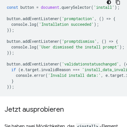
const
button
=
document
.
querySelector
(
'install'
);
button
.
addEventListener
(
'promptaction'
,
()
=
>
{
console
.
log
(
'Installation succeeded'
);
});
button
.
addEventListener
(
'promptdismiss'
,
()
=
>
{
console
.
log
(
'User dismissed the install prompt'
);
});
button
.
addEventListener
(
'validationstatuschanged'
,
(
if
(
e
.
target
.
invalidReason
===
'install_data_inval
console
.
error
(
'Invalid install data:'
,
e
.
target
.
}
});
Jetzt ausprobieren
Sie haben zwei Möglichkeiten, das
<install>
-Element