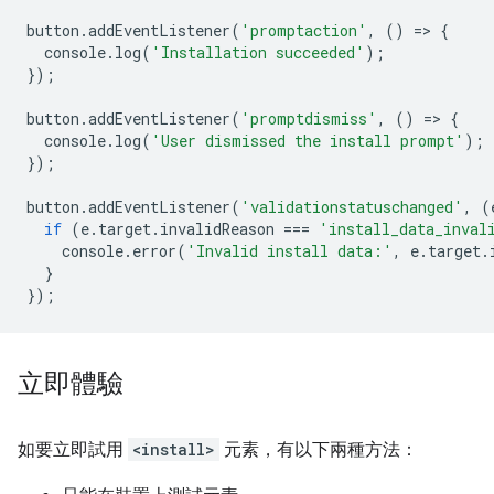
button
.
addEventListener
(
'promptaction'
,
()
=
>
{
console
.
log
(
'Installation succeeded'
);
});
button
.
addEventListener
(
'promptdismiss'
,
()
=
>
{
console
.
log
(
'User dismissed the install prompt'
);
});
button
.
addEventListener
(
'validationstatuschanged'
,
(
if
(
e
.
target
.
invalidReason
===
'install_data_inval
console
.
error
(
'Invalid install data:'
,
e
.
target
.
}
});
立即體驗
如要立即試用
<install>
元素，有以下兩種方法：