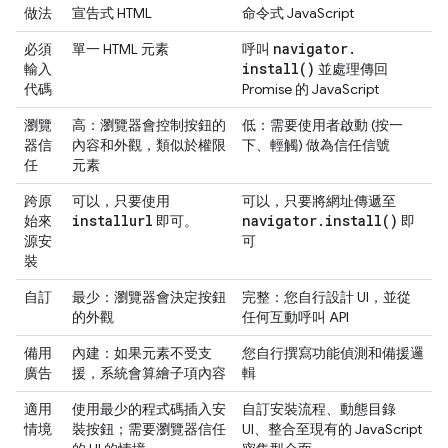
做法
宣告式 HTML
命令式 JavaScript
navigator
.
必須
單一 HTML 元素
呼叫
install(
)
輸入
並處理傳回
代碼
Promise 的 JavaScript
瀏覽
高：瀏覽器會控制按鈕的
低：需要使用者啟動 (按一
器信
內容和外觀，類似於權限
下、輕觸) 做為信任信號
任
元素
跨原
可以，只要使用
可以，只要將網址傳遞至
installurl
navigator
.
install(
)
始來
即可。
即
源安
可
裝
自訂
最少：瀏覽器會決定按鈕
完整：您自行設計 UI，並從
的外觀
任何互動呼叫 API
備用
內建：如果元素不受支
您自行撰寫功能偵測和備援邏
廣告
援，系統會算繪子項內容
輯
適用
使用最少的程式碼插入安
自訂安裝流程、動態目錄
情境
裝按鈕；需要瀏覽器信任
UI、整合至現有的 JavaScript